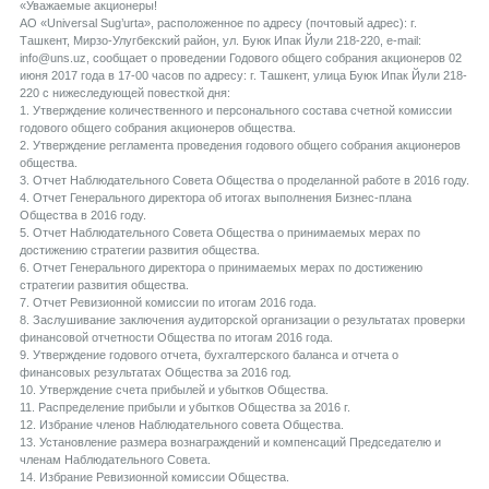
«Уважаемые акционеры!
АО «Universal Sug’urta», расположенное по адресу (почтовый адрес): г.
Ташкент, Мирзо-Улугбекский район, ул. Буюк Ипак Йули 218-220, e-mail:
info@uns.uz, сообщает о проведении Годового общего собрания акционеров 02
июня 2017 года в 17-00 часов по адресу: г. Ташкент, улица Буюк Ипак Йули 218-
220 с нижеследующей повесткой дня:
1. Утверждение количественного и персонального состава счетной комиссии
годового общего собрания акционеров общества.
2. Утверждение регламента проведения годового общего собрания акционеров
общества.
3. Отчет Наблюдательного Совета Общества о проделанной работе в 2016 году.
4. Отчет Генерального директора об итогах выполнения Бизнес-плана
Общества в 2016 году.
5. Отчет Наблюдательного Совета Общества о принимаемых мерах по
достижению стратегии развития общества.
6. Отчет Генерального директора о принимаемых мерах по достижению
стратегии развития общества.
7. Отчет Ревизионной комиссии по итогам 2016 года.
8. Заслушивание заключения аудиторской организации о результатах проверки
финансовой отчетности Общества по итогам 2016 года.
9. Утверждение годового отчета, бухгалтерского баланса и отчета о
финансовых результатах Общества за 2016 год.
10. Утверждение счета прибылей и убытков Общества.
11. Распределение прибыли и убытков Общества за 2016 г.
12. Избрание членов Наблюдательного совета Общества.
13. Установление размера вознаграждений и компенсаций Председателю и
членам Наблюдательного Совета.
14. Избрание Ревизионной комиссии Общества.