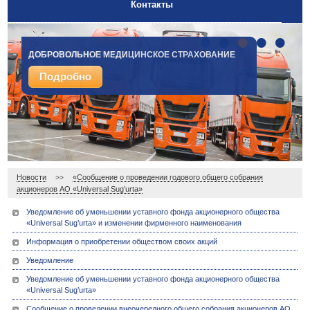
Контакты
•
•
•
•
•
ДОБРОВОЛЬНОЕ МЕДИЦИНСКОЕ СТРАХОВАНИЕ
СТРАХОВАНИЕ ГРУЗОВ
Подробно
Подробно
Новости
«Сообщение о проведении годового общего собрания
>>
акционеров АО «Universal Sug’urta»
Уведомление об уменьшении уставного фонда акционерного общества
«Universal Sug’urta» и изменении фирменного наименования
Информация о приобретении обществом своих акций
Уведомление
Уведомление об уменьшении уставного фонда акционерного общества
«Universal Sug’urta»
Сообщение о проведении внеочередного общего собрания акционеров АО