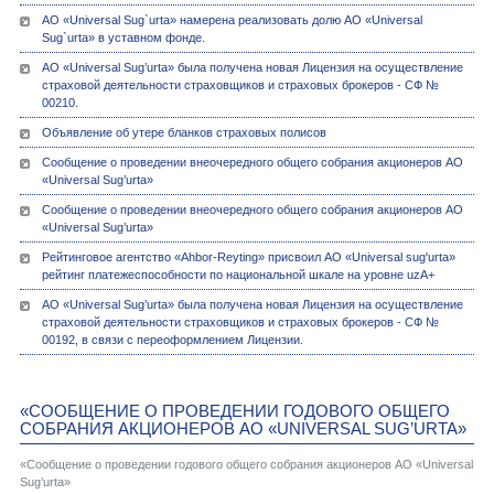
АО «Universal Sug`urta» намерена реализовать долю АО «Universal
Sug`urta» в уставном фонде.
АО «Univеrsal Sug’urta» была получена новая Лицензия на осуществление
страховой деятельности страховщиков и страховых брокеров - СФ №
00210.
Объявление об утере бланков страховых полисов
Сообщение о проведении внеочередного общего собрания акционеров АО
«Universal Sug’urta»
Сообщение о проведении внеочередного общего собрания акционеров АО
«Universal Sug’urta»
Рейтинговое агентство «Ahbor-Reyting» присвоил АО «Universal sug'urta»
рейтинг платежеспособности по национальной шкале на уровне uzA+
АО «Univеrsal Sug’urta» была получена новая Лицензия на осуществление
страховой деятельности страховщиков и страховых брокеров - СФ №
00192, в связи с переоформлением Лицензии.
«СООБЩЕНИЕ О ПРОВЕДЕНИИ ГОДОВОГО ОБЩЕГО
СОБРАНИЯ АКЦИОНЕРОВ АО «UNIVERSAL SUG’URTA»
«Сообщение о проведении годового общего собрания акционеров АО «Universal
Sug’urta»