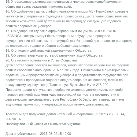
15. Утверждение размера выплачиваемых членам ревизионной комиссии
общества вознаграждений и компенсаций.
16. Об одобрении сделок с аффилированным лицом АК «Туронбанк», которые
могут быть совершены в будущем в процессе осуществления обществом его
текущей хозяйственной деятельности на период до следующего годового
общего собрания акционеров.
17. Об одобрении сделок с аффилированным лицом ЛК ООО «FERON
LEASING», которые могут быть совершены в будущем в процессе
осуществления обществом его текущей хозяйственной деятельности на период
до следующего годового общего собрания акционеров.
18. О списании дебиторской задолженности Общества.
19. Об увеличении количества объявленных акций Общества.
20. О внесении изменений в Устав Общества.
Дата составления реестра акционеров, имеющих право на участие на годовом
общем собрании акционеров: 29 мая 2017 года. Ознакомиться с материалами,
подлежащими предоставлению акционерам и представителю государства при
подготовке к проведению годового общего собрания акционеров, можно по
следующему адресу: город Ташкент, ул. Буюк Ипак Йули 218-220.
При регистрации для участия в собрании акционер должен иметь при себе
паспорт или иной документ удостоверяющий личность в соответствии с
действующим законодательством Республики Узбекистан, а представитель
акционера, кроме того, - надлежаще оформленную доверенность.
Телефоны для получения дополнительной информации: (+99871) 266-90-14,
266-90-16.
Наблюдательный Совет АО «Universal Sug’urta».
Дата опубликования : 2017-05-22 15:49:00