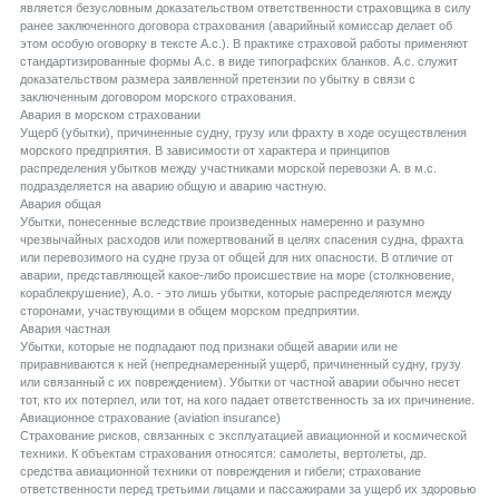
является безусловным доказательством ответственности страховщика в силу
ранее заключенного договора страхования (аварийный комиссар делает об
этом особую оговорку в тексте А.с.). В практике страховой работы применяют
стандартизированные формы А.с. в виде типографских бланков. А.с. служит
доказательством размера заявленной претензии по убытку в связи с
заключенным договором морского страхования.
Aвария в морском страховании
Ущерб (убытки), причиненные судну, грузу или фрахту в ходе осуществления
морского предприятия. В зависимости от характера и принципов
распределения убытков между участниками морской перевозки А. в м.с.
подразделяется на аварию общую и аварию частную.
Aвария общая
Убытки, понесенные вследствие произведенных намеренно и разумно
чрезвычайных расходов или пожертвований в целях спасения судна, фрахта
или перевозимого на судне груза от общей для них опасности. В отличие от
аварии, представляющей какое-либо происшествие на море (столкновение,
кораблекрушение), А.о. - это лишь убытки, которые распределяются между
сторонами, участвующими в общем морском предприятии.
Aвария частная
Убытки, которые не подпадают под признаки общей аварии или не
приравниваются к ней (непреднамеренный ущерб, причиненный судну, грузу
или связанный с их повреждением). Убытки от частной аварии обычно несет
тот, кто их потерпел, или тот, на кого падает ответственность за их причинение.
Aвиационное страхование (aviation insurance)
Страхование рисков, связанных с эксплуатацией авиационной и космической
техники. К объектам страхования относятся: самолеты, вертолеты, др.
средства авиационной техники от повреждения и гибели; страхование
ответственности перед третьими лицами и пассажирами за ущерб их здоровью