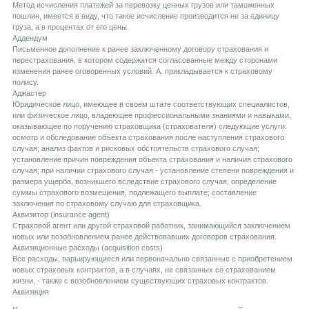
Метод исчисления платежей за перевозку ценных грузов или таможенных
пошлин, имеется в виду, что такое исчисление производится не за единицу
груза, а в процентах от его цены.
Aддендум
Письменное дополнение к ранее заключенному договору страхования и
перестрахования, в котором содержатся согласованные между сторонами
изменения ранее оговоренных условий. А. прикладывается к страховому
полису.
Aджастер
Юридическое лицо, имеющее в своем штате соответствующих специалистов,
или физическое лицо, владеющее профессиональными знаниями и навыками,
оказывающее по поручению страховщика (страхователя) следующие услуги:
осмотр и обследование объекта страхования после наступления страхового
случая; анализ фактов и рисковых обстоятельств страхового случая;
установление причин повреждения объекта страхования и наличия страхового
случая; при наличии страхового случая - установление степени повреждения и
размера ущерба, возникшего вследствие страхового случая; определение
суммы страхового возмещения, подлежащего выплате; составление
заключения по страховому случаю для страховщика.
Aквизитор (insurance agent)
Страховой агент или другой страховой работник, занимающийся заключением
новых или возобновлением ранее действовавших договоров страхования.
Aквизиционные расходы (acquisition costs)
Все расходы, варьирующиеся или первоначально связанные с приобретением
новых страховых контрактов, а в случаях, не связанных со страхованием
жизни, - также с возобновлением существующих страховых контрактов.
Aквизиция