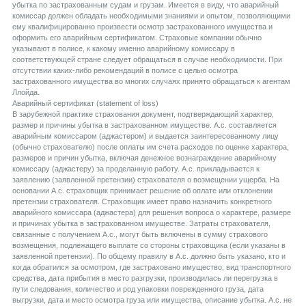
убытка по застрахованным судам и грузам. Имеется в виду, что аварийный
комиссар должен обладать необходимыми знаниями и опытом, позволяющими
ему квалифицированно произвести осмотр застрахованного имущества и
оформить его аварийным сертификатом. Страховые компании обычно
указывают в полисе, к какому именно аварийному комиссару в
соответствующей стране следует обращаться в случае необходимости. При
отсутствии каких-либо рекомендаций в полисе с целью осмотра
застрахованного имущества во многих случаях принято обращаться к агентам
Ллойда.
Aварийный сертификат (statement of loss)
В зарубежной практике страхования документ, подтверждающий характер,
размер и причины убытка в застрахованном имуществе. А.с. составляется
аварийным комиссаром (аджастером) и выдается заинтересованному лицу
(обычно страхователю) после оплаты им счета расходов по оценке характера,
размеров и причин убытка, включая денежное вознаграждение аварийному
комиссару (аджастеру) за проделанную работу. А.с. прикладывается к
заявлению (заявленной претензии) страхователя о возмещении ущерба. На
основании А.с. страховщик принимает решение об оплате или отклонении
претензии страхователя. Страховщик имеет право назначить конкретного
аварийного комиссара (аджастера) для решения вопроса о характере, размере
и причинах убытка в застрахованном имуществе. Затраты страхователя,
связанные с получением А.с., могут быть включены в сумму страхового
возмещения, подлежащего выплате со стороны страховщика (если указаны в
заявленной претензии). По общему правилу в А.с. должно быть указано, кто и
когда обратился за осмотром, где застраховано имущество, вид транспортного
средства, дата прибытия в место разгрузки, производилась ли перегрузка в
пути следования, количество и род упаковки поврежденного груза, дата
выгрузки, дата и место осмотра груза или имущества, описание убытка. А.с. не