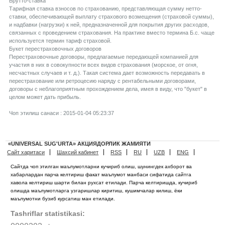
Брутто-ставка
Тарифная ставка взносов по страхованию, представляющая сумму нетто-
ставки, обеспечивающей выплату страхового возмещения (страховой суммы),
и надбавки (нагрузки) к ней, предназначенной для покрытия других расходов,
связанных с проведением страхования. На практике вместо термина Б.с. чаще
используется термин тариф страховой.
Букет перестраховочных договоров
Перестраховочные договоры, предлагаемые передающей компанией для
участия в них в совокупности всех видов страхования (морское, от огня,
несчастных случаев и т. д.). Такая система дает возможность передавать в
перестрахование или ретроцесию наряду с рентабельными договорами,
договоры с неблагоприятным прохождением дела, имея в виду, что "букет" в
целом может дать прибыль.
Чоп этилиш санаси : 2015-01-04 05:23:37
«UNIVERSAL SUG'URTA» АКЦИЯДОРЛИК ЖАМИЯТИ
Сайт харитаси
Шахсий кабинет
RSS
RU
UZB
ENG
Сайтда чоп этилган маълумотларни кучириб олиш, шунингдек ахборот ва
хабарлардан парча келтириш факат маълумот манбаси сифатида сайтга
хавола келтириш шарти билан рухсат етилади. Парча келтиришда, кучириб
олишда маълумотларга узгаришлар киритиш, кушимчалар килиш, ёки
маълумотни бузиб курсатиш ман етилади.
Tashriflar statistikasi: