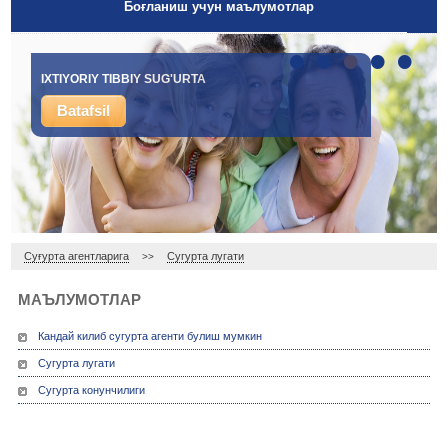
Боғланиш учун маълумотлар
•
•
•
•
•
IXTIYORIY TIBBIY SUG'URTA
Batafsil
Суғурта агентларига
Сугурта лугати
>>
МАЪЛУМОТЛАР
Кандай килиб сугурта агенти булиш мумкин
Сугурта лугати
Сугурта конунчилиги