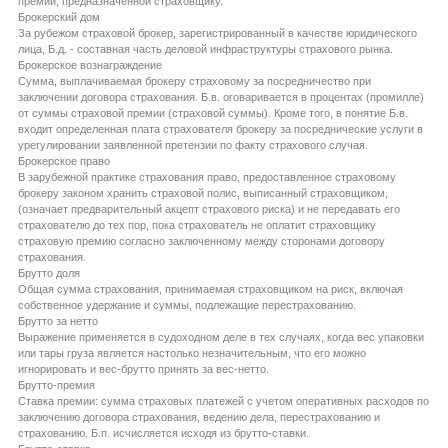
премии, предназначенной страховщику.
Брокерский дом
За рубежом страховой брокер, зарегистрированный в качестве юридического
лица, Б.д. - составная часть деловой инфраструктуры страхового рынка.
Брокерское вознаграждение
Сумма, выплачиваемая брокеру страховому за посредничество при
заключении договора страхования. Б.в. оговаривается в процентах (промилле)
от суммы страховой премии (страховой суммы). Кроме того, в понятие Б.в.
входит определенная плата страхователя брокеру за посреднические услуги в
урегулировании заявленной претензии по факту страхового случая.
Брокерское право
В зарубежной практике страхования право, предоставленное страховому
брокеру законом хранить страховой полис, выписанный страховщиком,
(означает предварительный акцепт страхового риска) и не передавать его
страхователю до тех пор, пока страхователь не оплатит страховщику
страховую премию согласно заключенному между сторонами договору
страхования.
Брутто доля
Общая сумма страхования, принимаемая страховщиком на риск, включая
собственное удержание и суммы, подлежащие перестрахованию.
Брутто за нетто
Выражение применяется в судоходном деле в тех случаях, когда вес упаковки
или тары груза является настолько незначительным, что его можно
игнорировать и вес-брутто принять за вес-нетто.
Брутто-премия
Ставка премии: сумма страховых платежей с учетом оперативных расходов по
заключению договора страхования, ведению дела, перестрахованию и
страхованию. Б.п. исчисляется исходя из брутто-ставки.