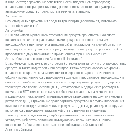
и имуществу; страхование ответственности владельцев аэропортов;
страхование потери прибыли вследствие невозможности эксплуатировать
авиационное средство транспорта в результате аварии.
Aвто-каско
Разновидность страхования средств транспорта (автомобиля, мотоцикла,
моторной лодки и т.п.).
Aвто-комби
В РФ вид комбинированного страхования средств транспорта. Включает
несколько объектов страхования: сами средства транспорта, багаж,
находящийся в них, водителя (владельца) и пассажиров на случай смерти и
инвалидности, наступившей в период эксплуатации средств транспорта. А.-к.
проводятся в двух вариантах: с применением франшизы и без нее.
Aвтомобильное страхование (automobile insurance)
В зарубежной практике класс (отрасль) страхования авто- и мототранспортных
средств, а также водителей и пассажиров. Включает разнообразные формы
страхового покрытия в зависимости от выбранного варианта. Наиболее
общими из них являются страхование водителя и пассажиров, находящихся в
салоне автомобиля, на случай телесных повреждений в результате дорожно-
транспортного происшествия (ДТП), страхование медицинских расходов в
результате ДТП (имеются в виду необходимые расходы на лечение по
медицинским показаниям), лимитированное страхование на случай смерти в
результате ДТП, страхование транспортного средства на случай повреждения
или полной конструктивной гибели в результате ДТП и др. Иногда в сферу А.с.
включается страхование гражданской ответственности владельца
транспортного средства за ущерб, причиненный третьим лицам в связи с
эксплуатацией автомобиля или мотоцикла как источника повышенной
опасности, (в большинстве стран носит обязательный характер).
Aгент по убыткам