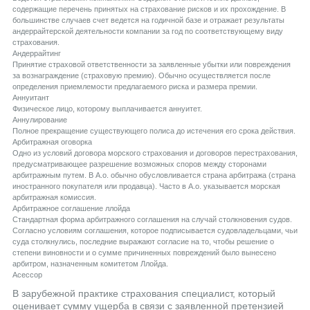
содержащие перечень принятых на страхование рисков и их прохождение. В
большинстве случаев счет ведется на годичной базе и отражает результаты
андеррайтерской деятельности компании за год по соответствующему виду
страхования.
Aндеррайтинг
Принятие страховой ответственности за заявленные убытки или повреждения
за вознаграждение (страховую премию). Обычно осуществляется после
определения приемлемости предлагаемого риска и размера премии.
Aннуитант
Физическое лицо, которому выплачивается аннуитет.
Aннулирование
Полное прекращение существующего полиса до истечения его срока действия.
Aрбитражная оговорка
Одно из условий договора морского страхования и договоров перестрахования,
предусматривающее разрешение возможных споров между сторонами
арбитражным путем. В А.о. обычно обусловливается страна арбитража (страна
иностранного покупателя или продавца). Часто в А.о. указывается морская
арбитражная комиссия.
Aрбитражное соглашение ллойда
Стандартная форма арбитражного соглашения на случай столкновения судов.
Согласно условиям соглашения, которое подписывается судовладельцами, чьи
суда столкнулись, последние выражают согласие на то, чтобы решение о
степени виновности и о сумме причиненных повреждений было вынесено
арбитром, назначенным комитетом Ллойда.
Aсессор
В зарубежной практике страхования специалист, который
оценивает сумму ущерба в связи с заявленной претензией