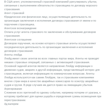
В США агент, уполномоченный страховой компанией урегулировать убытки,
связанные с выполнением обязательств страховщика по договору морского
страхования.
Aгент страховой
Юридическое или физическое лицо, осуществляющее деятельность по
организации заключения и исполнения договора страхования от имени и по
поручению страховщика.
Aгентское вознаграждение
Оплата услуг агента страхового по заключению и обслуживанию договоров
страхования.
Aгентское соглашение
Договоров поручения, на основе которого страховые агенты осуществляют
посредническую деятельность по организации заключения и исполнения
договоров страхования.
Aгенты ллойда
Ллойд имеет своих агентов во всех главных портах мира. Агенты не проводят
никаких страховых операций, связанных с активизацией страхования.
Основной задачей агентов является направление Ллойду информации о
движении судов, авариях и другой информации, представляющей интерес для
страховщиков, включая информацию по коммерческим вопросам. Агенты
Ллойда используются как самим Ллойдом, так и страховыми компаниями
многих стран мира в качестве аварийных комиссаров по осмотру аварийных
судов и грузов. В ряде случаев им дается право на ликвидацию убытков.
Aгрегирование
Сложение всех претензий по одному событию, например потерям от урагана, к
которому прибегают для оценки ущерба и определения суммы возмещения при
перестраховании.
Aд валорем