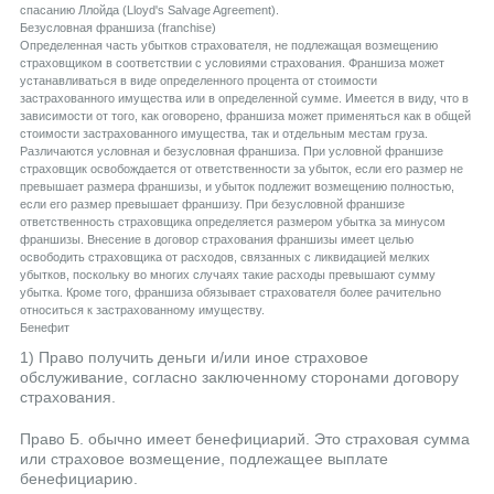
спасанию Ллойда (Lloyd's Salvage Agreement).
Безусловная франшиза (franchise)
Определенная часть убытков страхователя, не подлежащая возмещению
страховщиком в соответствии с условиями страхования. Франшиза может
устанавливаться в виде определенного процента от стоимости
застрахованного имущества или в определенной сумме. Имеется в виду, что в
зависимости от того, как оговорено, франшиза может применяться как в общей
стоимости застрахованного имущества, так и отдельным местам груза.
Различаются условная и безусловная франшиза. При условной франшизе
страховщик освобождается от ответственности за убыток, если его размер не
превышает размера франшизы, и убыток подлежит возмещению полностью,
если его размер превышает франшизу. При безусловной франшизе
ответственность страховщика определяется размером убытка за минусом
франшизы. Внесение в договор страхования франшизы имеет целью
освободить страховщика от расходов, связанных с ликвидацией мелких
убытков, поскольку во многих случаях такие расходы превышают сумму
убытка. Кроме того, франшиза обязывает страхователя более рачительно
относиться к застрахованному имуществу.
Бенефит
1) Право получить деньги и/или иное страховое
обслуживание, согласно заключенному сторонами договору
страхования.
Право Б. обычно имеет бенефициарий. Это страховая сумма
или страховое возмещение, подлежащее выплате
бенефициарию.