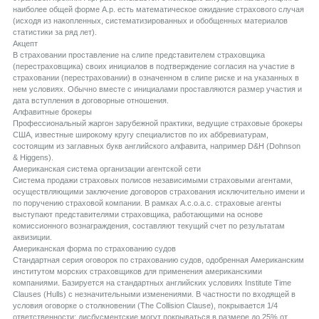
наиболее общей форме А.р. есть математическое ожидание страхового случая
(исходя из накопленных, систематизированных и обобщенных материалов
статистики за ряд лет).
Aкцепт
В страховании проставление на слипе представителем страховщика
(перестраховщика) своих инициалов в подтверждение согласия на участие в
страховании (перестраховании) в означенном в слипе риске и на указанных в
нем условиях. Обычно вместе с инициалами проставляются размер участия и
дата вступления в договорные отношения.
Aлфавитные брокеры
Профессиональный жаргон зарубежной практики, ведущие страховые брокеры
США, известные широкому кругу специалистов по их аббревиатурам,
состоящим из заглавных букв английского алфавита, например D&H (Dohnson
& Higgens).
Aмериканская система организации агентской сети
Система продажи страховых полисов независимыми страховыми агентами,
осуществляющими заключение договоров страхования исключительно имени и
по поручению страховой компании. В рамках А.c.o.a.c. страховые агенты
выступают представителями страховщика, работающими на основе
комиссионного вознаграждения, составляют текущий счет по результатам
аквизиции.
Aмериканская форма по страхованию судов
Стандартная серия оговорок по страхованию судов, одобренная Американским
институтом морских страховщиков для применения американскими
компаниями. Базируется на стандартных английских условиях Institute Time
Clauses (Hulls) с незначительными изменениями. В частности по входящей в
условия оговорке о столкновении (The Collision Clause), покрывается 1/4
ответственности; дисбусментские могут покрываться в размере до 25% от