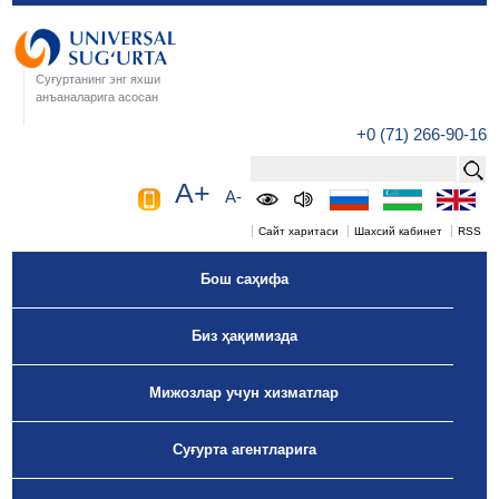
Суғуртанинг энг яхши
анъаналарига асосан
+0 (71) 266-90-16
A+
A-
Сайт харитаси
Шахсий кабинет
RSS
Бош саҳифа
Биз ҳақимизда
Мижозлар учун хизматлар
Суғурта агентларига