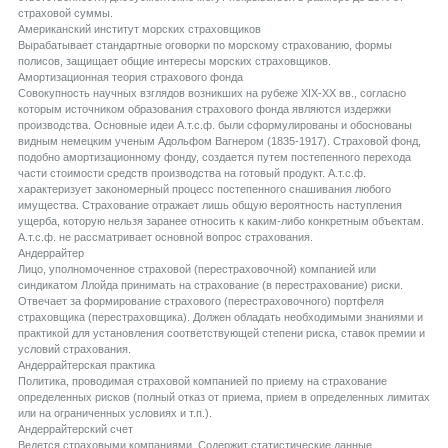
страховой суммы.
Aмериканский институт морских страховщиков
Вырабатывает стандартные оговорки по морскому страхованию, формы
полисов, защищает общие интересы морских страховщиков.
Aмортизационная теория страхового фонда
Совокупность научных взглядов возникших на рубеже XIX-XX вв., согласно
которым источником образования страхового фонда являются издержки
производства. Основные идеи А.т.с.ф. были сформулированы и обоснованы
видным немецким ученым Адольфом Вагнером (1835-1917). Страховой фонд,
подобно амортизационному фонду, создается путем постепенного перехода
части стоимости средств производства на готовый продукт. А.т.с.ф.
характеризует закономерный процесс постепенного снашивания любого
имущества. Страхование отражает лишь общую вероятность наступления
ущерба, которую нельзя заранее относить к каким-либо конкретным объектам.
А.т.с.ф. не рассматривает основной вопрос страхования.
Aндеррайтер
Лицо, уполномоченное страховой (перестраховочной) компанией или
синдикатом Ллойда принимать на страхование (в перестрахование) риски.
Отвечает за формирование страхового (перестраховочного) портфеля
страховщика (перестраховщика). Должен обладать необходимыми знаниями и
практикой для установления соответствующей степени риска, ставок премии и
условий страхования.
Aндеррайтерская практика
Политика, проводимая страховой компанией по приему на страхование
определенных рисков (полный отказ от приема, прием в определенных лимитах
или на ограниченных условиях и т.п.).
Aндеррайтерский счет
Ведется страховыми компаниями. Содержит статистические данные,