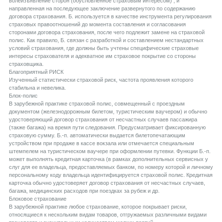
волеизъявление сторон (обусловленное страховым интересом) , и
направленная на последующее заключение развернутого по содержанию
договора страхования. Б. используется в качестве инструмента регулирования
страховых правоотношений до момента составления и согласования
сторонами договора страхования, после чего подлежит замене на страховой
полис. Как правило, Б. связан с разработкой и составлением нестандартных
условий страхования, где должны быть учтены специфические страховые
интересы страхователя и адекватное им страховое покрытие со стороны
страховщика.
Благоприятный РИСК
Изученный статистически страховой риск, частота проявления которого
стабильна и невелика.
Блок-полис
В зарубежной практике страховой полис, совмещенный с проездным
документом (железнодорожным билетом, туристическим ваучером) и обычно
удостоверяющий договор страхования от несчастных случаев пассажира
(также багажа) на время пути следования. Предусматривает фиксированную
страховую сумму. Б.-п. автоматически выдается билетопечатающим
устройством при продаже в кассе вокзала или отмечается специальным
штемпелем на туристическом ваучере при оформлении путевки. Функции Б.-п.
может выполнять кредитная карточка (в рамках дополнительных сервисных у
слуг для ее владельца, предоставляемых банком, по номеру которой и личному
персональному коду владельца идентифицируется страховой полис. Кредитная
карточка обычно удостоверяет договор страхования от несчастных случаев,
багажа, медицинских расходов при поездках за рубеж и др.
Блоковое страхование
В зарубежной практике любое страхование, которое покрывает риски,
относящиеся к нескольким видам товаров, отгружаемых различными видами