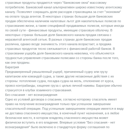
страховые продукты продаются через "банковские окна" массовому
потребителю. Банковский канал альтернативен широко известному агентскому
каналу. Позволяет сокращать долю расходов страховщика за счет "экономии"
на оплате труда агентов. В некоторых странах большая доля банковских
продаж обеспечена наличием налоговых льгот для накопительных полисов по
страхованию жизни, а также спецификой продаваемых полисов, которые иногда
по своей сути - финансовые продукты, имеющие страховую оболочку. В
некоторых странах большая доля банковского канала продаж связана с
неразвитой агентской сетью. В разных странах доля банковских продаж
различна, однако везде значимость этого канала возрастает, а продажа
страховых продуктов тесно связывается с финансовой работой банков. В
страховании ущерба доля банковского канала невелика, что объясняется
трудностью управления страховыми полисами со стороны банка после того,
как они проданы.
Баратрия
Преднамеренный умышленный ущерб, причиненный судну или грузу
капитаном или командой судна, а также другие незаконные действия с их
стороны: потопление судна, посадка судна на мель, отклонение от курса,
провоз контрабанды, хищение груза с целью личной наживы. Баратрии обычно
страхуется в клубах взаимного страхования.
Без спасания - нет вознаграждения
Одно из условий договора о спасании, согласно которому спасатель имеет
право на получение вознаграждения только при успешном завершении
спасательной операции. Под успешным завершением операции имеется в виду
не доставка спасенного имущества, в конечный пункт назначения, а в любое
безопасное место, в котором владелец спасенного имущества может
физически вступить в его владение. Впервые условие "Без спасания - нет
вознаграждения" было включено в стандартную форму соглашения по