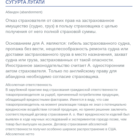
СУГУРТА ЛУГАТИ
Абандон (abandonment)
Отказ страхователя от своих прав на застрахованное
имущество (судно, груз) в пользу страховщика с целью
получения от него полной страховой суммы.
Основанием для А. являются: гибель застрахованного судна,
пропажа без вести, нецелесообразность ремонта судна или
доставки застрахованного груза в место назначения, захват
судна или груза, застрахованных от такой опасности.
Иностранное законодательство считает А. односторонним
актом страхователя. Только по английскому праву для
абандона необходимо согласие страховщика.
Абсолютная ответственность
В зарубежной практике вид страхования гражданской ответственности
товаропроизводителя за ущерб, причиненный потребителям продукции,
обладающей вредностными факторами. Имеется в виду, что сам
товаропроизводитель на момент реализации товара не знал о потенциально
вредоносном воздействии готовой продукции, но принял решение заключить
соответствующий договор страхования А. о. Факт вредоносности изделий был
выявлен в ходе научных исследований и экспериментов гораздо позже, чем
товар был выпущен на рынок. Договор страхования абсолютной
ответственности получил особенно широкое распространение в США.
Aбсолютное нетто