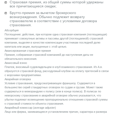
Страховая премия, из общей суммы которой удержаны
все причитающиеся скидки;
Брутто-премия за вычетом брокерского
вознаграждения. Обычно подлежит возврату
страхователю в соответствии с условиями договора
страхования.
Aбсорбция
Поглощение: действие, при котором одна страховая компания (поглощающая)
принимает совокупные активы и пассивы другой (поглощаемой) страховой
компании, выделяя в качестве компенсации участникам последней долю
капитала или акции, выпущенные с этой целью.
Aвансированная страховая премия
Премия, собираемая страховой компанией до наступления даты ее
обязательного внесения.
Aвансовый взнос
Платеж, вносимый судовладельцем в клуб взаимного страхования. Из А.в.
образуется страховой фонд, расходуемый клубом на оплату претензий в связи
с морскими предприятиями.
Aварийная оговорка
Условие страхования, предусматривающее франшизу. Содержится в
большинстве серий стандартных оговорок по судам и грузам. Может также
содержаться в меморандуме к полису (или в конце полиса). В полисах по
неморскому страхованию в аварийной оговорке обычно указывается, что
убытки подлежат возмещению пропорционально отношению страховой суммы
к страховой стоимости объекта страхования.
Aварийный комиссар (average adjuster)
Лицо или фирма, занимающиеся установлением причин, характера и размера