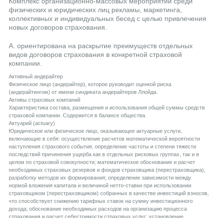
Комплекс организационно-массовых мероприятий среди
физических и юридических лиц рекламы, маркетинга,
коллективных и индивидуальных бесед с целью привлечения
новых договоров страхования.
А. ориентирована на раскрытие преимуществ отдельных
видов договоров страхования в конкретной страховой
компании.
Aктивный андерайтер
Физическое лицо (андерайтер), которое руководит оценкой риска
(андерайтингом) от имени синдиката андерайтеров Ллойда.
Aктивы страховых компаний
Характеристика состава, размещения и использования общей суммы средств
страховой компании. Содержится в балансе общества.
Aктуарий (actuary)
Юридическое или физическое лицо, оказывающее актуарные услуги,
включающие в себя: осуществление расчетов математической вероятности
наступления страхового события, определение частоты и степени тяжести
последствий причинения ущерба как в отдельных рисковых группах, так и в
целом по страховой совокупности; математическое обоснование и расчет
необходимых страховых резервов и фондов страховщика (перестраховщика),
разработку методов их формирования; определение зависимости между
нормой вложения капитала и величиной нетто-ставки при использовании
страховщиком (перестраховщиком) собранных в качестве инвестиций взносов,
что способствует снижению тарифных ставок на сумму инвестиционного
дохода; обоснование необходимых расходов на организацию процесса
страхования и расчет себестоимости страховых услуг; установление