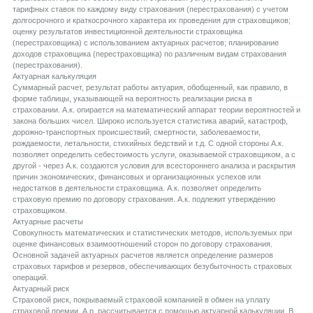
тарифных ставок по каждому виду страхования (перестрахования) с учетом
долгосрочного и краткосрочного характера их проведения для страховщиков;
оценку результатов инвестиционной деятельности страховщика
(перестраховщика) с использованием актуарных расчетов; планирование
доходов страховщика (перестраховщика) по различным видам страхования
(перестрахования).
Aктуарная калькуляция
Суммарный расчет, результат работы актуария, обобщенный, как правило, в
форме таблицы, указывающей на вероятность реализации риска в
страховании. А.к. опирается на математический аппарат теории вероятностей и
закона больших чисел. Широко используется статистика аварий, катастроф,
дорожно-транспортных происшествий, смертности, заболеваемости,
рождаемости, летальности, стихийных бедствий и т.д. С одной стороны А.к.
позволяет определить себестоимость услуги, оказываемой страховщиком, а с
другой - через А.к. создаются условия для всестороннего анализа и раскрытия
причин экономических, финансовых и организационных успехов или
недостатков в деятельности страховщика. А.к. позволяет определить
страховую премию по договору страхования. А.к. подлежит утверждению
страховщиком.
Aктуарные расчеты
Совокупность математических и статистических методов, используемых при
оценке финансовых взаимоотношений сторон по договору страхования.
Основной задачей актуарных расчетов является определение размеров
страховых тарифов и резервов, обеспечивающих безубыточность страховых
операций.
Aктуарный риск
Страховой риск, покрываемый страховой компанией в обмен на уплату
страховой премии. А.р. рассчитывается с помощью актуарной калькуляции. В