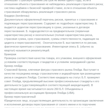
уменьшает страховую премию (на срок не менее одного года), если в
отношении объекта страхования не наблюдалась реализация страхового риска;
система надбавок к базисной тарифной ставке, если в отношении объекта
страхования обнаружилась реализация страхового риска.
Бордеро (bordereau)
Документально оформленный перечень рисков, принятых к страхованию и
подлежащих перестрахованию. Содержит их подробную характеристику. Б.
выдается цедентом перестраховщику в сроки, указанные в договоре
перестахования. Б. подразделяется на предварительное (первичная
характеристика риска) и окончательные (полная характеристика риска,
страховая сумма, срок страхования, суммы ответственности, падающие на
цедента и перестрахователя) . Окончательное Б. выставляется по рискам,
фактически принятым к страхованию. Инвентарная опись Б. (обычно за
квартал) называется рекапитуляцей.
Бракераж
Проверка соответствия качества товара, его упаковки, внешнего оформления
условиям соответствующих стандартов и условиям запродажной сделки.
Брокер ллойда
Страховой брокер, ключевая фигура страхового рынка Ллойда. Выступает в
качестве посредника между страхователем и андерайтером при размещении
риска в синдикате Ллойда. Соответствие кандидата на статус Б.Л. проверяет
совет Ллойда, предъявляющий высокие профессиональные стандарты к его
деятельности (удостоверяющейся соответствующей аккредитацией). В
настоящее время насчитывается около 260 Б.Л. Объединены в
профессиональную ассоциацию брокеров Ллойда (LIBA).
Брокер перестраховчный
Юридическое лицо, осуществляющее деятельность по организации заключения
и исполнения договора перестрахования от своего имени и по поручению