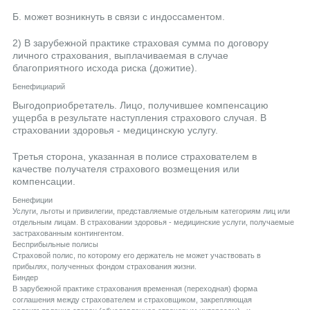
Б. может возникнуть в связи с индоссаментом.
2) В зарубежной практике страховая сумма по договору
личного страхования, выплачиваемая в случае
благоприятного исхода риска (дожитие).
Бенефициарий
Выгодоприобретатель. Лицо, получившее компенсацию
ущерба в результате наступления страхового случая. В
страховании здоровья - медицинскую услугу.
Третья сторона, указанная в полисе страхователем в
качестве получателя страхового возмещения или
компенсации.
Бенефиции
Услуги, льготы и привилегии, представляемые отдельным категориям лиц или
отдельным лицам. В страховании здоровья - медицинские услуги, получаемые
застрахованным контингентом.
Бесприбыльные полисы
Страховой полис, по которому его держатель не может участвовать в
прибылях, полученных фондом страхования жизни.
Биндер
В зарубежной практике страхования временная (переходная) форма
соглашения между страхователем и страховщиком, закрепляющая