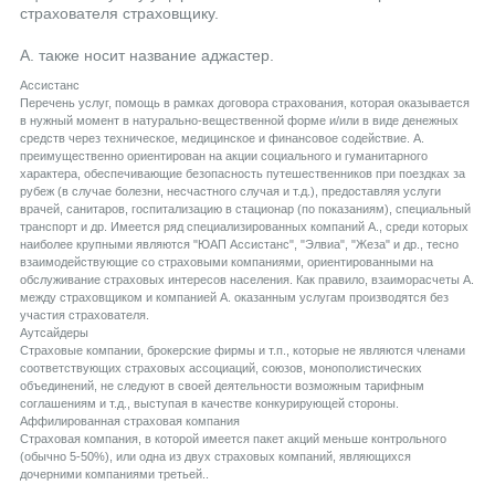
страхователя страховщику.
А. также носит название аджастер.
Aссистанс
Перечень услуг, помощь в рамках договора страхования, которая оказывается
в нужный момент в натурально-вещественной форме и/или в виде денежных
средств через техническое, медицинское и финансовое содействие. А.
преимущественно ориентирован на акции социального и гуманитарного
характера, обеспечивающие безопасность путешественников при поездках за
рубеж (в случае болезни, несчастного случая и т.д.), предоставляя услуги
врачей, санитаров, госпитализацию в стационар (по показаниям), специальный
транспорт и др. Имеется ряд специализированных компаний А., среди которых
наиболее крупными являются "ЮАП Ассистанс", "Элвиа", "Жеза" и др., тесно
взаимодействующие со страховыми компаниями, ориентированными на
обслуживание страховых интересов населения. Как правило, взаиморасчеты А.
между страховщиком и компанией А. оказанным услугам производятся без
участия страхователя.
Aутсайдеры
Страховые компании, брокерские фирмы и т.п., которые не являются членами
соответствующих страховых ассоциаций, союзов, монополистических
объединений, не следуют в своей деятельности возможным тарифным
соглашениям и т.д., выступая в качестве конкурирующей стороны.
Aффилированная страховая компания
Страховая компания, в которой имеется пакет акций меньше контрольного
(обычно 5-50%), или одна из двух страховых компаний, являющихся
дочерними компаниями третьей..