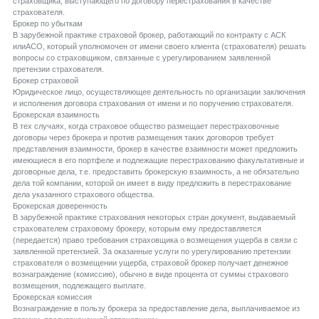
страховщика, выступающего по договору перестрахования в качестве
страхователя.
Брокер по убыткам
В зарубежной практике страховой брокер, работающий по контракту с АСК
илиАСО, который уполномочен от имени своего клиента (страхователя) решать
вопросы со страховщиком, связанные с урегулированием заявленной
претензии страхователя.
Брокер страховой
Юридическое лицо, осуществляющее деятельность по организации заключения
и исполнения договора страхования от имени и по поручению страхователя.
Брокерская взаимность
В тех случаях, когда страховое общество размещает перестраховочные
договоры через брокера и против размещения таких договоров требует
представления взаимности, брокер в качестве взаимности может предложить
имеющиеся в его портфеле и подлежащие перестрахованию факультативные и
договорные дела, т.е. предоставить брокерскую взаимность, а не обязательно
дела той компании, которой он имеет в виду предложить в перестрахование
дела указанного страхового общества.
Брокерская доверенность
В зарубежной практике страхования некоторых стран документ, выдаваемый
страхователем страховому брокеру, которым ему предоставляется
(передается) право требования страховщика о возмещения ущерба в связи с
заявленной претензией. За оказанные услуги по урегулированию претензии
страхователя о возмещении ущерба, страховой брокер получает денежное
вознаграждение (комиссию), обычно в виде процента от суммы страхового
возмещения, подлежащего выплате.
Брокерская комиссия
Вознаграждение в пользу брокера за предоставление дела, выплачиваемое из