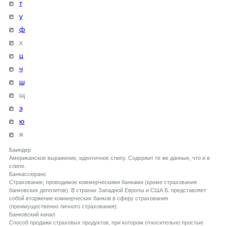
т
у
ф
х
ц
ч
ш
щ
э
ю
я
Баиндер
Американское выражение, идентичное слипу. Содержит те же данные, что и в
слипе.
Банкассюранс
Страхование, проводимое коммерческими банками (кроме страхования
банковских депозитов). В странах Западной Европы и США Б. представляет
собой вторжение коммерческих банков в сферу страхования
(преимущественно личного страхования).
Банковский канал
Способ продажи страховых продуктов, при котором относительно простые