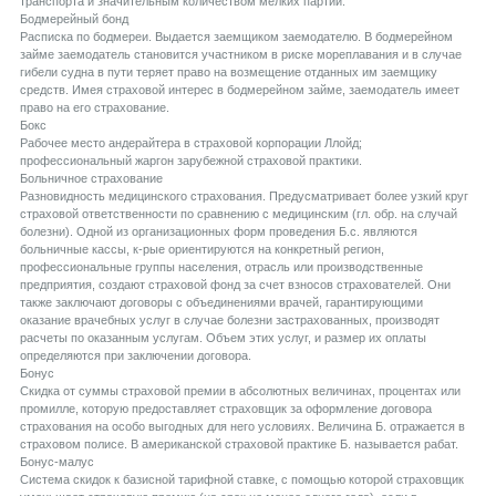
транспорта и значительным количеством мелких партий.
Бодмерейный бонд
Расписка по бодмереи. Выдается заемщиком заемодателю. В бодмерейном
займе заемодатель становится участником в риске мореплавания и в случае
гибели судна в пути теряет право на возмещение отданных им заемщику
средств. Имея страховой интерес в бодмерейном займе, заемодатель имеет
право на его страхование.
Бокс
Рабочее место андерайтера в страховой корпорации Ллойд;
профессиональный жаргон зарубежной страховой практики.
Больничное страхование
Разновидность медицинского страхования. Предусматривает более узкий круг
страховой ответственности по сравнению с медицинским (гл. обр. на случай
болезни). Одной из организационных форм проведения Б.с. являются
больничные кассы, к-рые ориентируются на конкретный регион,
профессиональные группы населения, отрасль или производственные
предприятия, создают страховой фонд за счет взносов страхователей. Они
также заключают договоры с объединениями врачей, гарантирующими
оказание врачебных услуг в случае болезни застрахованных, производят
расчеты по оказанным услугам. Объем этих услуг, и размер их оплаты
определяются при заключении договора.
Бонус
Скидка от суммы страховой премии в абсолютных величинах, процентах или
промилле, которую предоставляет страховщик за оформление договора
страхования на особо выгодных для него условиях. Величина Б. отражается в
страховом полисе. В американской страховой практике Б. называется рабат.
Бонус-малус
Система скидок к базисной тарифной ставке, с помощью которой страховщик