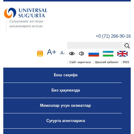
Суғуртанинг энг яхши
анъаналарига асосан
+0 (71) 266-90-16
A+
A-
Сайт харитаси
Шахсий кабинет
RSS
Бош саҳифа
Биз ҳақимизда
Мижозлар учун хизматлар
Суғурта агентларига