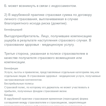
Б. может возникнуть в связи с индоссаментом.
2) В зарубежной практике страховая сумма по договору
личного страхования, выплачиваемая в случае
благоприятного исхода риска (дожитие).
Бенефициарий
Выгодоприобретатель. Лицо, получившее компенсацию
ущерба в результате наступления страхового случая. В
страховании здоровья - медицинскую услугу.
Третья сторона, указанная в полисе страхователем в
качестве получателя страхового возмещения или
компенсации.
Бенефиции
Услуги, льготы и привилегии, представляемые отдельным категориям лиц или
отдельным лицам. В страховании здоровья - медицинские услуги, получаемые
застрахованным контингентом.
Бесприбыльные полисы
Страховой полис, по которому его держатель не может участвовать в
прибылях, полученных фондом страхования жизни.
Биндер
В зарубежной практике страхования временная (переходная) форма
соглашения между страхователем и страховщиком, закрепляющая