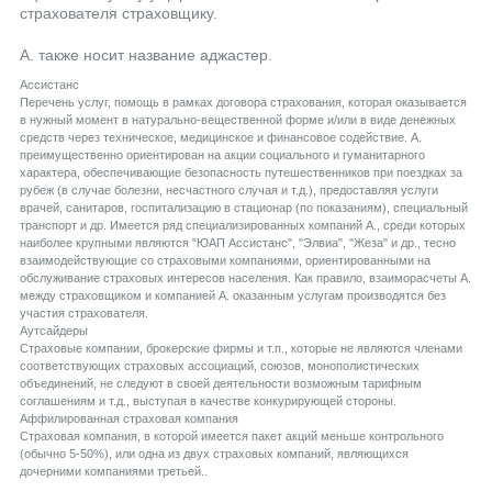
страхователя страховщику.
А. также носит название аджастер.
Aссистанс
Перечень услуг, помощь в рамках договора страхования, которая оказывается
в нужный момент в натурально-вещественной форме и/или в виде денежных
средств через техническое, медицинское и финансовое содействие. А.
преимущественно ориентирован на акции социального и гуманитарного
характера, обеспечивающие безопасность путешественников при поездках за
рубеж (в случае болезни, несчастного случая и т.д.), предоставляя услуги
врачей, санитаров, госпитализацию в стационар (по показаниям), специальный
транспорт и др. Имеется ряд специализированных компаний А., среди которых
наиболее крупными являются "ЮАП Ассистанс", "Элвиа", "Жеза" и др., тесно
взаимодействующие со страховыми компаниями, ориентированными на
обслуживание страховых интересов населения. Как правило, взаиморасчеты А.
между страховщиком и компанией А. оказанным услугам производятся без
участия страхователя.
Aутсайдеры
Страховые компании, брокерские фирмы и т.п., которые не являются членами
соответствующих страховых ассоциаций, союзов, монополистических
объединений, не следуют в своей деятельности возможным тарифным
соглашениям и т.д., выступая в качестве конкурирующей стороны.
Aффилированная страховая компания
Страховая компания, в которой имеется пакет акций меньше контрольного
(обычно 5-50%), или одна из двух страховых компаний, являющихся
дочерними компаниями третьей..