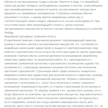
убытка по застрахованным судам и грузам. Имеется в виду, что аварийный
комиссар должен обладать необходимыми знаниями и опытом, позволяющими
ему квалифицированно произвести осмотр застрахованного имущества и
оформить его аварийным сертификатом. Страховые компании обычно
указывают в полисе, к какому именно аварийному комиссару в
соответствующей стране следует обращаться в случае необходимости. При
отсутствии каких-либо рекомендаций в полисе с целью осмотра
застрахованного имущества во многих случаях принято обращаться к агентам
Ллойда.
Aварийный сертификат (statement of loss)
В зарубежной практике страхования документ, подтверждающий характер,
размер и причины убытка в застрахованном имуществе. А.с. составляется
аварийным комиссаром (аджастером) и выдается заинтересованному лицу
(обычно страхователю) после оплаты им счета расходов по оценке характера,
размеров и причин убытка, включая денежное вознаграждение аварийному
комиссару (аджастеру) за проделанную работу. А.с. прикладывается к
заявлению (заявленной претензии) страхователя о возмещении ущерба. На
основании А.с. страховщик принимает решение об оплате или отклонении
претензии страхователя. Страховщик имеет право назначить конкретного
аварийного комиссара (аджастера) для решения вопроса о характере, размере
и причинах убытка в застрахованном имуществе. Затраты страхователя,
связанные с получением А.с., могут быть включены в сумму страхового
возмещения, подлежащего выплате со стороны страховщика (если указаны в
заявленной претензии). По общему правилу в А.с. должно быть указано, кто и
когда обратился за осмотром, где застраховано имущество, вид транспортного
средства, дата прибытия в место разгрузки, производилась ли перегрузка в
пути следования, количество и род упаковки поврежденного груза, дата
выгрузки, дата и место осмотра груза или имущества, описание убытка. А.с. не