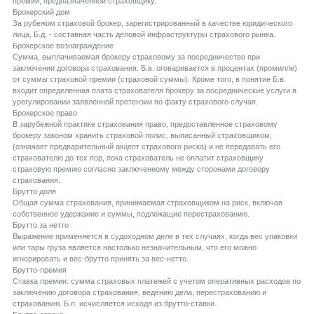
премии, предназначенной страховщику.
Брокерский дом
За рубежом страховой брокер, зарегистрированный в качестве юридического
лица, Б.д. - составная часть деловой инфраструктуры страхового рынка.
Брокерское вознаграждение
Сумма, выплачиваемая брокеру страховому за посредничество при
заключении договора страхования. Б.в. оговаривается в процентах (промилле)
от суммы страховой премии (страховой суммы). Кроме того, в понятие Б.в.
входит определенная плата страхователя брокеру за посреднические услуги в
урегулировании заявленной претензии по факту страхового случая.
Брокерское право
В зарубежной практике страхования право, предоставленное страховому
брокеру законом хранить страховой полис, выписанный страховщиком,
(означает предварительный акцепт страхового риска) и не передавать его
страхователю до тех пор, пока страхователь не оплатит страховщику
страховую премию согласно заключенному между сторонами договору
страхования.
Брутто доля
Общая сумма страхования, принимаемая страховщиком на риск, включая
собственное удержание и суммы, подлежащие перестрахованию.
Брутто за нетто
Выражение применяется в судоходном деле в тех случаях, когда вес упаковки
или тары груза является настолько незначительным, что его можно
игнорировать и вес-брутто принять за вес-нетто.
Брутто-премия
Ставка премии: сумма страховых платежей с учетом оперативных расходов по
заключению договора страхования, ведению дела, перестрахованию и
страхованию. Б.п. исчисляется исходя из брутто-ставки.