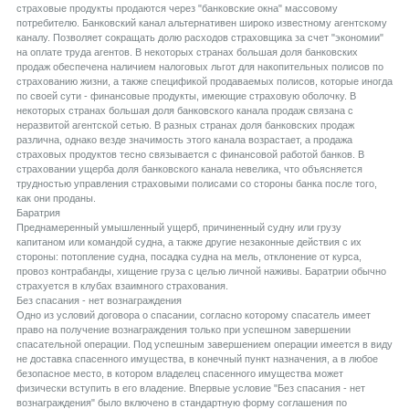
страховые продукты продаются через "банковские окна" массовому
потребителю. Банковский канал альтернативен широко известному агентскому
каналу. Позволяет сокращать долю расходов страховщика за счет "экономии"
на оплате труда агентов. В некоторых странах большая доля банковских
продаж обеспечена наличием налоговых льгот для накопительных полисов по
страхованию жизни, а также спецификой продаваемых полисов, которые иногда
по своей сути - финансовые продукты, имеющие страховую оболочку. В
некоторых странах большая доля банковского канала продаж связана с
неразвитой агентской сетью. В разных странах доля банковских продаж
различна, однако везде значимость этого канала возрастает, а продажа
страховых продуктов тесно связывается с финансовой работой банков. В
страховании ущерба доля банковского канала невелика, что объясняется
трудностью управления страховыми полисами со стороны банка после того,
как они проданы.
Баратрия
Преднамеренный умышленный ущерб, причиненный судну или грузу
капитаном или командой судна, а также другие незаконные действия с их
стороны: потопление судна, посадка судна на мель, отклонение от курса,
провоз контрабанды, хищение груза с целью личной наживы. Баратрии обычно
страхуется в клубах взаимного страхования.
Без спасания - нет вознаграждения
Одно из условий договора о спасании, согласно которому спасатель имеет
право на получение вознаграждения только при успешном завершении
спасательной операции. Под успешным завершением операции имеется в виду
не доставка спасенного имущества, в конечный пункт назначения, а в любое
безопасное место, в котором владелец спасенного имущества может
физически вступить в его владение. Впервые условие "Без спасания - нет
вознаграждения" было включено в стандартную форму соглашения по