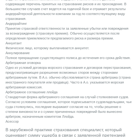
содержащие перечень принятых на страхование рисков и их прохождение. В
большинстве случаев счет ведется на годичной базе и отражает результаты
андеррайтерской деятельности компании за год по соответствующему виду
страхования.
Aндеррайтинг
Принятие страховой ответственности за заявленные убытки или повреждения
за вознаграждение (страховую премию). Обычно осуществляется после
определения приемлемости предлагаемого риска и размера премии.
Aннуитант
Физическое лицо, которому выплачивается аннуитет.
Aннулирование
Полное прекращение существующего полиса до истечения его срока действия.
Aрбитражная оговорка
Одно из условий договора морского страхования и договоров перестрахования,
предусматривающее разрешение возможных споров между сторонами
арбитражным путем. В А.о. обычно обусловливается страна арбитража (страна
иностранного покупателя или продавца). Часто в А.о. указывается морская
арбитражная комиссия.
Aрбитражное соглашение ллойда
Стандартная форма арбитражного соглашения на случай столкновения судов.
Согласно условиям соглашения, которое подписывается судовладельцами, чьи
суда столкнулись, последние выражают согласие на то, чтобы решение о
степени виновности и о сумме причиненных повреждений было вынесено
арбитром, назначенным комитетом Ллойда.
Aсессор
В зарубежной практике страхования специалист, который
оценивает сумму ущерба в связи с заявленной претензией