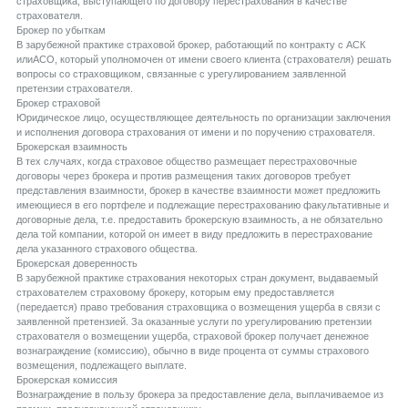
страховщика, выступающего по договору перестрахования в качестве
страхователя.
Брокер по убыткам
В зарубежной практике страховой брокер, работающий по контракту с АСК
илиАСО, который уполномочен от имени своего клиента (страхователя) решать
вопросы со страховщиком, связанные с урегулированием заявленной
претензии страхователя.
Брокер страховой
Юридическое лицо, осуществляющее деятельность по организации заключения
и исполнения договора страхования от имени и по поручению страхователя.
Брокерская взаимность
В тех случаях, когда страховое общество размещает перестраховочные
договоры через брокера и против размещения таких договоров требует
представления взаимности, брокер в качестве взаимности может предложить
имеющиеся в его портфеле и подлежащие перестрахованию факультативные и
договорные дела, т.е. предоставить брокерскую взаимность, а не обязательно
дела той компании, которой он имеет в виду предложить в перестрахование
дела указанного страхового общества.
Брокерская доверенность
В зарубежной практике страхования некоторых стран документ, выдаваемый
страхователем страховому брокеру, которым ему предоставляется
(передается) право требования страховщика о возмещения ущерба в связи с
заявленной претензией. За оказанные услуги по урегулированию претензии
страхователя о возмещении ущерба, страховой брокер получает денежное
вознаграждение (комиссию), обычно в виде процента от суммы страхового
возмещения, подлежащего выплате.
Брокерская комиссия
Вознаграждение в пользу брокера за предоставление дела, выплачиваемое из