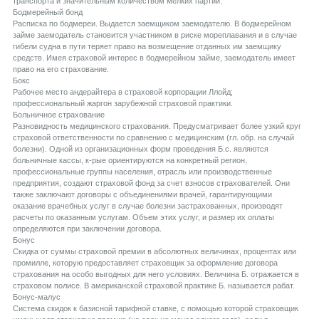
транспорта и значительным количеством мелких партий.
Бодмерейный бонд
Расписка по бодмереи. Выдается заемщиком заемодателю. В бодмерейном
займе заемодатель становится участником в риске мореплавания и в случае
гибели судна в пути теряет право на возмещение отданных им заемщику
средств. Имея страховой интерес в бодмерейном займе, заемодатель имеет
право на его страхование.
Бокс
Рабочее место андерайтера в страховой корпорации Ллойд;
профессиональный жаргон зарубежной страховой практики.
Больничное страхование
Разновидность медицинского страхования. Предусматривает более узкий круг
страховой ответственности по сравнению с медицинским (гл. обр. на случай
болезни). Одной из организационных форм проведения Б.с. являются
больничные кассы, к-рые ориентируются на конкретный регион,
профессиональные группы населения, отрасль или производственные
предприятия, создают страховой фонд за счет взносов страхователей. Они
также заключают договоры с объединениями врачей, гарантирующими
оказание врачебных услуг в случае болезни застрахованных, производят
расчеты по оказанным услугам. Объем этих услуг, и размер их оплаты
определяются при заключении договора.
Бонус
Скидка от суммы страховой премии в абсолютных величинах, процентах или
промилле, которую предоставляет страховщик за оформление договора
страхования на особо выгодных для него условиях. Величина Б. отражается в
страховом полисе. В американской страховой практике Б. называется рабат.
Бонус-малус
Система скидок к базисной тарифной ставке, с помощью которой страховщик