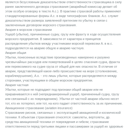
является безусловным доказательством ответственности страховщика в силу
ранее заключенного договора страхования (аварийный комиссар делает об
этом особую оговорку в тексте А.с.). В практике страховой работы применяют
стандартизированные формы А.с. в виде типографских бланков. А.с. служит
доказательством размера заявленной претензии по убытку в связи с
заключенным договором морского страхования.
Aвария в морском страховании
Ущерб (убытки), причиненные судну, грузу или фрахту в ходе осуществления
морского предприятия. В зависимости от характера и принципов
распределения убытков между участниками морской перевозки А. в м.с.
подразделяется на аварию общую и аварию частную.
Aвария общая
Убытки, понесенные вследствие произведенных намеренно и разумно
чрезвычайных расходов или пожертвований в целях спасения судна, фрахта
или перевозимого на судне груза от общей для них опасности. В отличие от
аварии, представляющей какое-либо происшествие на море (столкновение,
кораблекрушение), А.о. - это лишь убытки, которые распределяются между
сторонами, участвующими в общем морском предприятии.
Aвария частная
Убытки, которые не подпадают под признаки общей аварии или не
приравниваются к ней (непреднамеренный ущерб, причиненный судну, грузу
или связанный с их повреждением). Убытки от частной аварии обычно несет
тот, кто их потерпел, или тот, на кого падает ответственность за их причинение.
Aвиационное страхование (aviation insurance)
Страхование рисков, связанных с эксплуатацией авиационной и космической
техники. К объектам страхования относятся: самолеты, вертолеты, др.
средства авиационной техники от повреждения и гибели; страхование
ответственности перед третьими лицами и пассажирами за ущерб их здоровью