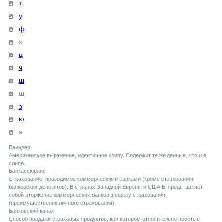
т
у
ф
х
ц
ч
ш
щ
э
ю
я
Баиндер
Американское выражение, идентичное слипу. Содержит те же данные, что и в
слипе.
Банкассюранс
Страхование, проводимое коммерческими банками (кроме страхования
банковских депозитов). В странах Западной Европы и США Б. представляет
собой вторжение коммерческих банков в сферу страхования
(преимущественно личного страхования).
Банковский канал
Способ продажи страховых продуктов, при котором относительно простые