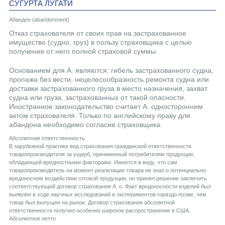
СУГУРТА ЛУГАТИ
Абандон (abandonment)
Отказ страхователя от своих прав на застрахованное
имущество (судно, груз) в пользу страховщика с целью
получения от него полной страховой суммы.
Основанием для А. являются: гибель застрахованного судна,
пропажа без вести, нецелесообразность ремонта судна или
доставки застрахованного груза в место назначения, захват
судна или груза, застрахованных от такой опасности.
Иностранное законодательство считает А. односторонним
актом страхователя. Только по английскому праву для
абандона необходимо согласие страховщика.
Абсолютная ответственность
В зарубежной практике вид страхования гражданской ответственности
товаропроизводителя за ущерб, причиненный потребителям продукции,
обладающей вредностными факторами. Имеется в виду, что сам
товаропроизводитель на момент реализации товара не знал о потенциально
вредоносном воздействии готовой продукции, но принял решение заключить
соответствующий договор страхования А. о. Факт вредоносности изделий был
выявлен в ходе научных исследований и экспериментов гораздо позже, чем
товар был выпущен на рынок. Договор страхования абсолютной
ответственности получил особенно широкое распространение в США.
Aбсолютное нетто