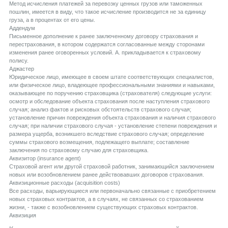
Метод исчисления платежей за перевозку ценных грузов или таможенных
пошлин, имеется в виду, что такое исчисление производится не за единицу
груза, а в процентах от его цены.
Aддендум
Письменное дополнение к ранее заключенному договору страхования и
перестрахования, в котором содержатся согласованные между сторонами
изменения ранее оговоренных условий. А. прикладывается к страховому
полису.
Aджастер
Юридическое лицо, имеющее в своем штате соответствующих специалистов,
или физическое лицо, владеющее профессиональными знаниями и навыками,
оказывающее по поручению страховщика (страхователя) следующие услуги:
осмотр и обследование объекта страхования после наступления страхового
случая; анализ фактов и рисковых обстоятельств страхового случая;
установление причин повреждения объекта страхования и наличия страхового
случая; при наличии страхового случая - установление степени повреждения и
размера ущерба, возникшего вследствие страхового случая; определение
суммы страхового возмещения, подлежащего выплате; составление
заключения по страховому случаю для страховщика.
Aквизитор (insurance agent)
Страховой агент или другой страховой работник, занимающийся заключением
новых или возобновлением ранее действовавших договоров страхования.
Aквизиционные расходы (acquisition costs)
Все расходы, варьирующиеся или первоначально связанные с приобретением
новых страховых контрактов, а в случаях, не связанных со страхованием
жизни, - также с возобновлением существующих страховых контрактов.
Aквизиция