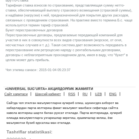
Брутто-ставка
Тарифная ставка взносов по страхованию, представляющая сумму нетто-
ставки, обеспечивающей выплату страхового возмещения (страховой суммы),
и надбавки (нагрузки) к ней, предназначенной для покрытия других расходов,
связанных с проведением страхования. На практике вместо термина Б.с. чаще
используется термин тариф страховой.
Букет перестраховочных договоров
Перестраховочные договоры, предлагаемые передающей компанией для
участия в них в совокупности всех видов страхования (морское, от огня,
несчастных случаев и т. д.). Такая система дает возможность передавать в
перестрахование или ретроцесию наряду с рентабельными договорами,
договоры с неблагоприятным прохождением дела, имея в виду, что "букет" в
целом может дать прибыль.
Чоп этилиш санаси : 2015-01-04 05:23:37
«UNIVERSAL SUG'URTA» АКЦИЯДОРЛИК ЖАМИЯТИ
Сайт харитаси
Шахсий кабинет
RSS
RU
UZB
ENG
Сайтда чоп этилган маълумотларни кучириб олиш, шунингдек ахборот ва
хабарлардан парча келтириш факат маълумот манбаси сифатида сайтга
хавола келтириш шарти билан рухсат етилади. Парча келтиришда, кучириб
олишда маълумотларга узгаришлар киритиш, кушимчалар килиш, ёки
маълумотни бузиб курсатиш ман етилади.
Tashriflar statistikasi: