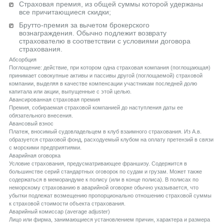
Страховая премия, из общей суммы которой удержаны
все причитающиеся скидки;
Брутто-премия за вычетом брокерского
вознаграждения. Обычно подлежит возврату
страхователю в соответствии с условиями договора
страхования.
Aбсорбция
Поглощение: действие, при котором одна страховая компания (поглощающая)
принимает совокупные активы и пассивы другой (поглощаемой) страховой
компании, выделяя в качестве компенсации участникам последней долю
капитала или акции, выпущенные с этой целью.
Aвансированная страховая премия
Премия, собираемая страховой компанией до наступления даты ее
обязательного внесения.
Aвансовый взнос
Платеж, вносимый судовладельцем в клуб взаимного страхования. Из А.в.
образуется страховой фонд, расходуемый клубом на оплату претензий в связи
с морскими предприятиями.
Aварийная оговорка
Условие страхования, предусматривающее франшизу. Содержится в
большинстве серий стандартных оговорок по судам и грузам. Может также
содержаться в меморандуме к полису (или в конце полиса). В полисах по
неморскому страхованию в аварийной оговорке обычно указывается, что
убытки подлежат возмещению пропорционально отношению страховой суммы
к страховой стоимости объекта страхования.
Aварийный комиссар (average adjuster)
Лицо или фирма, занимающиеся установлением причин, характера и размера