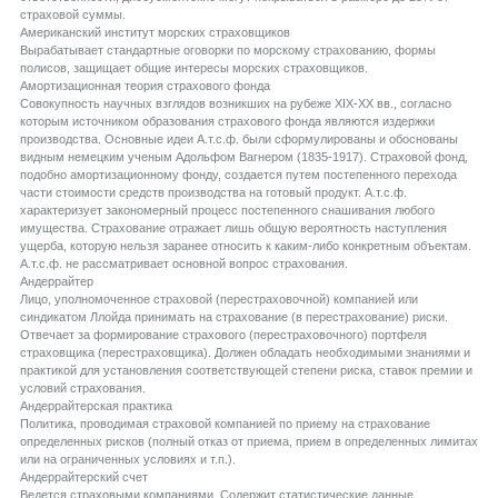
страховой суммы.
Aмериканский институт морских страховщиков
Вырабатывает стандартные оговорки по морскому страхованию, формы
полисов, защищает общие интересы морских страховщиков.
Aмортизационная теория страхового фонда
Совокупность научных взглядов возникших на рубеже XIX-XX вв., согласно
которым источником образования страхового фонда являются издержки
производства. Основные идеи А.т.с.ф. были сформулированы и обоснованы
видным немецким ученым Адольфом Вагнером (1835-1917). Страховой фонд,
подобно амортизационному фонду, создается путем постепенного перехода
части стоимости средств производства на готовый продукт. А.т.с.ф.
характеризует закономерный процесс постепенного снашивания любого
имущества. Страхование отражает лишь общую вероятность наступления
ущерба, которую нельзя заранее относить к каким-либо конкретным объектам.
А.т.с.ф. не рассматривает основной вопрос страхования.
Aндеррайтер
Лицо, уполномоченное страховой (перестраховочной) компанией или
синдикатом Ллойда принимать на страхование (в перестрахование) риски.
Отвечает за формирование страхового (перестраховочного) портфеля
страховщика (перестраховщика). Должен обладать необходимыми знаниями и
практикой для установления соответствующей степени риска, ставок премии и
условий страхования.
Aндеррайтерская практика
Политика, проводимая страховой компанией по приему на страхование
определенных рисков (полный отказ от приема, прием в определенных лимитах
или на ограниченных условиях и т.п.).
Aндеррайтерский счет
Ведется страховыми компаниями. Содержит статистические данные,