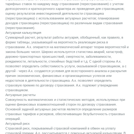
тарифных ставок по каждому виду страхования (перестрахования) с учетом
долгосрочного и краткосрочного характера их проведения для страховщиков;
оценку результатов инвестиционной деятельности страховщика
(перестраховщика) с использованием актуарных расчетов; планирование
доходов страховщика (перестраховщика) по различным видам страхования
(перестрахования).
Aктуарная калькуляция
Суммарный расчет, результат работы актуария, обобщенный, как правило, в
форме таблицы, указывающей на вероятность реализации риска в
страховании. А.к. опирается на математический аппарат теории вероятностей и
закона больших чисел. Широко используется статистика аварий, катастроф,
дорожно-транспортных происшествий, смертности, заболеваемости,
рождаемости, летальности, стихийных бедствий и т.д. С одной стороны А.к.
позволяет определить себестоимость услуги, оказываемой страховщиком, а с
другой - через А.к. создаются условия для всестороннего анализа и раскрытия
причин экономических, финансовых и организационных успехов или
недостатков в деятельности страховщика. А.к. позволяет определить
страховую премию по договору страхования. А.к. подлежит утверждению
страховщиком.
Aктуарные расчеты
Совокупность математических и статистических методов, используемых при
оценке финансовых взаимоотношений сторон по договору страхования.
Основной задачей актуарных расчетов является определение размеров
страховых тарифов и резервов, обеспечивающих безубыточность страховых
операций.
Aктуарный риск
Страховой риск, покрываемый страховой компанией в обмен на уплату
страховой премии. А.р. рассчитывается с помощью актуарной калькуляции. В