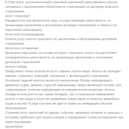
В США агент, уполномоченный страховой компанией урегулировать убытки,
связанные с выполнением обязательств страховщика по договору морского
страхования.
Aгент страховой
Юридическое или физическое лицо, осуществляющее деятельность по
организации заключения и исполнения договора страхования от имени и по
поручению страховщика.
Aгентское вознаграждение
Оплата услуг агента страхового по заключению и обслуживанию договоров
страхования.
Aгентское соглашение
Договоров поручения, на основе которого страховые агенты осуществляют
посредническую деятельность по организации заключения и исполнения
договоров страхования.
Aгенты ллойда
Ллойд имеет своих агентов во всех главных портах мира. Агенты не проводят
никаких страховых операций, связанных с активизацией страхования.
Основной задачей агентов является направление Ллойду информации о
движении судов, авариях и другой информации, представляющей интерес для
страховщиков, включая информацию по коммерческим вопросам. Агенты
Ллойда используются как самим Ллойдом, так и страховыми компаниями
многих стран мира в качестве аварийных комиссаров по осмотру аварийных
судов и грузов. В ряде случаев им дается право на ликвидацию убытков.
Aгрегирование
Сложение всех претензий по одному событию, например потерям от урагана, к
которому прибегают для оценки ущерба и определения суммы возмещения при
перестраховании.
Aд валорем