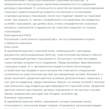
волеизъявление сторон (обусловленное страховым интересом) , и
направленная на последующее заключение развернутого по содержанию
договора страхования. Б. используется в качестве инструмента регулирования
страховых правоотношений до момента составления и согласования
сторонами договора страхования, после чего подлежит замене на страховой
полис. Как правило, Б. связан с разработкой и составлением нестандартных
условий страхования, где должны быть учтены специфические страховые
интересы страхователя и адекватное им страховое покрытие со стороны
страховщика.
Благоприятный РИСК
Изученный статистически страховой риск, частота проявления которого
стабильна и невелика.
Блок-полис
В зарубежной практике страховой полис, совмещенный с проездным
документом (железнодорожным билетом, туристическим ваучером) и обычно
удостоверяющий договор страхования от несчастных случаев пассажира
(также багажа) на время пути следования. Предусматривает фиксированную
страховую сумму. Б.-п. автоматически выдается билетопечатающим
устройством при продаже в кассе вокзала или отмечается специальным
штемпелем на туристическом ваучере при оформлении путевки. Функции Б.-п.
может выполнять кредитная карточка (в рамках дополнительных сервисных у
слуг для ее владельца, предоставляемых банком, по номеру которой и личному
персональному коду владельца идентифицируется страховой полис. Кредитная
карточка обычно удостоверяет договор страхования от несчастных случаев,
багажа, медицинских расходов при поездках за рубеж и др.
Блоковое страхование
В зарубежной практике любое страхование, которое покрывает риски,
относящиеся к нескольким видам товаров, отгружаемых различными видами