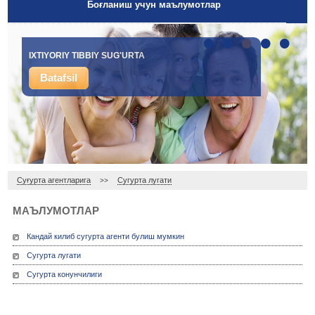
Боғланиш учун маълумотлар
•
•
•
•
•
IXTIYORIY TIBBIY SUG'URTA
Batafsil
Суғурта агентларига
Сугурта лугати
>>
МАЪЛУМОТЛАР
Кандай килиб сугурта агенти булиш мумкин
Сугурта лугати
Сугурта конунчилиги