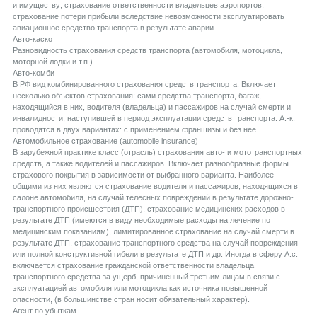
и имуществу; страхование ответственности владельцев аэропортов;
страхование потери прибыли вследствие невозможности эксплуатировать
авиационное средство транспорта в результате аварии.
Aвто-каско
Разновидность страхования средств транспорта (автомобиля, мотоцикла,
моторной лодки и т.п.).
Aвто-комби
В РФ вид комбинированного страхования средств транспорта. Включает
несколько объектов страхования: сами средства транспорта, багаж,
находящийся в них, водителя (владельца) и пассажиров на случай смерти и
инвалидности, наступившей в период эксплуатации средств транспорта. А.-к.
проводятся в двух вариантах: с применением франшизы и без нее.
Aвтомобильное страхование (automobile insurance)
В зарубежной практике класс (отрасль) страхования авто- и мототранспортных
средств, а также водителей и пассажиров. Включает разнообразные формы
страхового покрытия в зависимости от выбранного варианта. Наиболее
общими из них являются страхование водителя и пассажиров, находящихся в
салоне автомобиля, на случай телесных повреждений в результате дорожно-
транспортного происшествия (ДТП), страхование медицинских расходов в
результате ДТП (имеются в виду необходимые расходы на лечение по
медицинским показаниям), лимитированное страхование на случай смерти в
результате ДТП, страхование транспортного средства на случай повреждения
или полной конструктивной гибели в результате ДТП и др. Иногда в сферу А.с.
включается страхование гражданской ответственности владельца
транспортного средства за ущерб, причиненный третьим лицам в связи с
эксплуатацией автомобиля или мотоцикла как источника повышенной
опасности, (в большинстве стран носит обязательный характер).
Aгент по убыткам