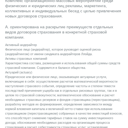
Комплекс организационно-массовых мероприятий среди
физических и юридических лиц рекламы, маркетинга,
коллективных и индивидуальных бесед с целью привлечения
новых договоров страхования.
А. ориентирована на раскрытие преимуществ отдельных
видов договоров страхования в конкретной страховой
компании.
Aктивный андерайтер
Физическое лицо (андерайтер), которое руководит оценкой риска
(андерайтингом) от имени синдиката андерайтеров Ллойда.
Aктивы страховых компаний
Характеристика состава, размещения и использования общей суммы средств
страховой компании. Содержится в балансе общества.
Aктуарий (actuary)
Юридическое или физическое лицо, оказывающее актуарные услуги,
включающие в себя: осуществление расчетов математической вероятности
наступления страхового события, определение частоты и степени тяжести
последствий причинения ущерба как в отдельных рисковых группах, так и в
целом по страховой совокупности; математическое обоснование и расчет
необходимых страховых резервов и фондов страховщика (перестраховщика),
разработку методов их формирования; определение зависимости между
нормой вложения капитала и величиной нетто-ставки при использовании
страховщиком (перестраховщиком) собранных в качестве инвестиций взносов,
что способствует снижению тарифных ставок на сумму инвестиционного
дохода; обоснование необходимых расходов на организацию процесса
страхования и расчет себестоимости страховых услуг; установление