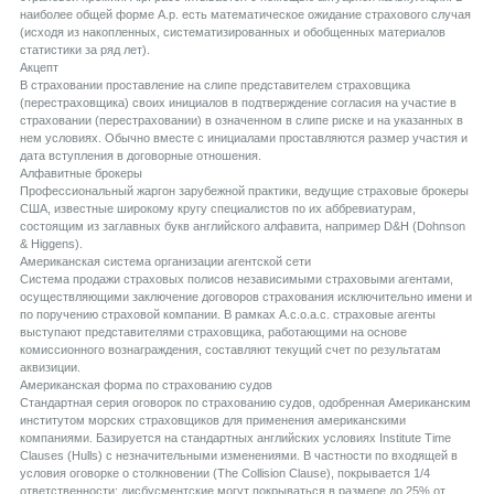
наиболее общей форме А.р. есть математическое ожидание страхового случая
(исходя из накопленных, систематизированных и обобщенных материалов
статистики за ряд лет).
Aкцепт
В страховании проставление на слипе представителем страховщика
(перестраховщика) своих инициалов в подтверждение согласия на участие в
страховании (перестраховании) в означенном в слипе риске и на указанных в
нем условиях. Обычно вместе с инициалами проставляются размер участия и
дата вступления в договорные отношения.
Aлфавитные брокеры
Профессиональный жаргон зарубежной практики, ведущие страховые брокеры
США, известные широкому кругу специалистов по их аббревиатурам,
состоящим из заглавных букв английского алфавита, например D&H (Dohnson
& Higgens).
Aмериканская система организации агентской сети
Система продажи страховых полисов независимыми страховыми агентами,
осуществляющими заключение договоров страхования исключительно имени и
по поручению страховой компании. В рамках А.c.o.a.c. страховые агенты
выступают представителями страховщика, работающими на основе
комиссионного вознаграждения, составляют текущий счет по результатам
аквизиции.
Aмериканская форма по страхованию судов
Стандартная серия оговорок по страхованию судов, одобренная Американским
институтом морских страховщиков для применения американскими
компаниями. Базируется на стандартных английских условиях Institute Time
Clauses (Hulls) с незначительными изменениями. В частности по входящей в
условия оговорке о столкновении (The Collision Clause), покрывается 1/4
ответственности; дисбусментские могут покрываться в размере до 25% от