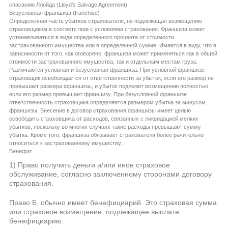
спасанию Ллойда (Lloyd's Salvage Agreement).
Безусловная франшиза (franchise)
Определенная часть убытков страхователя, не подлежащая возмещению
страховщиком в соответствии с условиями страхования. Франшиза может
устанавливаться в виде определенного процента от стоимости
застрахованного имущества или в определенной сумме. Имеется в виду, что в
зависимости от того, как оговорено, франшиза может применяться как в общей
стоимости застрахованного имущества, так и отдельным местам груза.
Различаются условная и безусловная франшиза. При условной франшизе
страховщик освобождается от ответственности за убыток, если его размер не
превышает размера франшизы, и убыток подлежит возмещению полностью,
если его размер превышает франшизу. При безусловной франшизе
ответственность страховщика определяется размером убытка за минусом
франшизы. Внесение в договор страхования франшизы имеет целью
освободить страховщика от расходов, связанных с ликвидацией мелких
убытков, поскольку во многих случаях такие расходы превышают сумму
убытка. Кроме того, франшиза обязывает страхователя более рачительно
относиться к застрахованному имуществу.
Бенефит
1) Право получить деньги и/или иное страховое
обслуживание, согласно заключенному сторонами договору
страхования.
Право Б. обычно имеет бенефициарий. Это страховая сумма
или страховое возмещение, подлежащее выплате
бенефициарию.