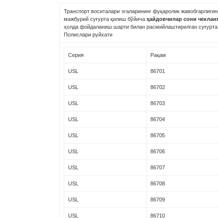
Транспорт воситалари эгаларининг фуқаролик жавобгарлигин
мажбурий суғурта қилиш бўйича
ҳайдовчилар сони чеклан
ҳолда фойдаланиш шарти билан расмийлаштирилган суғурта
Полислари руйхати
Серия
Рақам
USL
86701
USL
86702
USL
86703
USL
86704
USL
86705
USL
86706
USL
86707
USL
86708
USL
86709
USL
86710