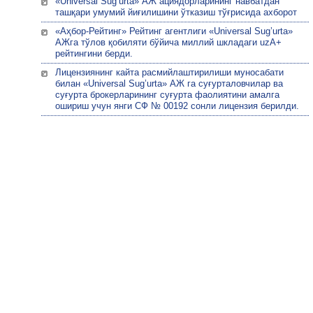
«Universal Sug’urta» АЖ ациядорларининг навбатдан
ташқари умумий йиғилишини ўтказиш тўғрисида ахборот
«Аҳбор-Рейтинг» Рейтинг агентлиги «Universal Sug’urta»
АЖга тўлов қобиляти бўйича миллий шкладаги uzA+
рейтингини берди.
Лицензиянинг кайта расмийлаштирилиши муносабати
билан «Univеrsal Sug’urta» АЖ га суғурталовчилар ва
суғурта брокерларининг суғурта фаолиятини амалга
ошириш учун янги СФ № 00192 сонли лицензия берилди.