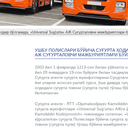
содир бўлганида, «Universal Sug'urta» АЖ Суғурталовчи мажбуриятлари 
УШБУ ПОЛИСЛАРИ БЎЙИЧА СУҒУРТА ҲОДИ
АЖ СУҒУРТАЛОВЧИ МАЖБУРИЯТЛАРИ БЎЙ
2003 йил 1 февралда 1213-сон билан рўйхатга 
йил 28 январдаги 19-сон буйруғи билан тасдиқла
Суғурта агенти суғурта мукофотларини Суғуртал
ёки уларни асоссиз ушлаб турса, ўша даврда суғ
олдидаги суғурта товони (суғурта пули) тўлаш б
белгиланган.
Суғурта агенти - ЯТТ «Djamalxodjayev Kamoliddi
суғурта мукофотлари «Universal Sug'urta» АЖга 
Kamoliddin Kodirjonovich» томонидан сотилган, «
кўрсатилган суғурта Полислари бўйича суғурта ҳ
товони (суғурта пули) тўлаш бўйича мажбурияти