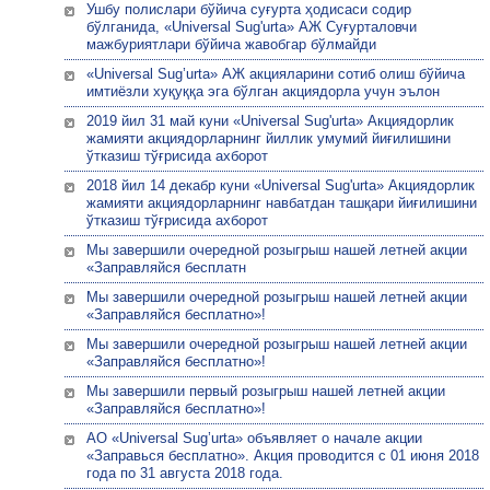
Ушбу полислари бўйича суғурта ҳодисаси содир
бўлганида, «Universal Sug'urta» АЖ Суғурталовчи
мажбуриятлари бўйича жавобгар бўлмайди
«Universal Sug’urta» АЖ акцияларини сотиб олиш бўйича
имтиёзли хуқуққа эга бўлган акциядорла учун эълон
2019 йил 31 май куни «Universal Sug'urta» Акциядорлик
жамияти акциядорларнинг йиллик умумий йиғилишини
ўтказиш тўғрисида ахборот
2018 йил 14 декабр куни «Universal Sug'urta» Акциядорлик
жамияти акциядорларнинг навбатдан ташқари йиғилишини
ўтказиш тўғрисида ахборот
Мы завершили очередной розыгрыш нашей летней акции
«Заправляйся бесплатн
Мы завершили очередной розыгрыш нашей летней акции
«Заправляйся бесплатно»!
Мы завершили очередной розыгрыш нашей летней акции
«Заправляйся бесплатно»!
Мы завершили первый розыгрыш нашей летней акции
«Заправляйся бесплатно»!
АО «Universal Sug’urta» объявляет о начале акции
«Заправься бесплатно». Акция проводится с 01 июня 2018
года по 31 августа 2018 года.