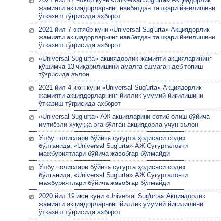
2021 йил 12 ноябр куни «Universal Sug'urta» Акциядорлик
жамияти акциядорларнинг навбатдан ташқари йиғилишини
ўтказиш тўғрисида ахборот
2021 йил 7 октябр куни «Universal Sug'urta» Акциядорлик
жамияти акциядорларнинг навбатдан ташқари йиғилишини
ўтказиш тўғрисида ахборот
«Universal Sug’urta» акциядорлик жамияти акцияларининг
қўшимча 13-чиқарилишини амалга ошмаган деб топиш
тўғрисида эълон
2021 йил 4 июн куни «Universal Sug'urta» Акциядорлик
жамияти акциядорларнинг йиллик умумий йиғилишини
ўтказиш тўғрисида ахборот
«Universal Sug’urta» АЖ акцияларини сотиб олиш бўйича
имтиёзли хуқуққа эга бўлган акциядорла учун эълон
Ушбу полислари бўйича суғурта ҳодисаси содир
бўлганида, «Universal Sug'urta» АЖ Суғурталовчи
мажбуриятлари бўйича жавобгар бўлмайди
Ушбу полислари бўйича суғурта ҳодисаси содир
бўлганида, «Universal Sug'urta» АЖ Суғурталовчи
мажбуриятлари бўйича жавобгар бўлмайди
2020 йил 19 июн куни «Universal Sug'urta» Акциядорлик
жамияти акциядорларнинг йиллик умумий йиғилишини
ўтказиш тўғрисида ахборот