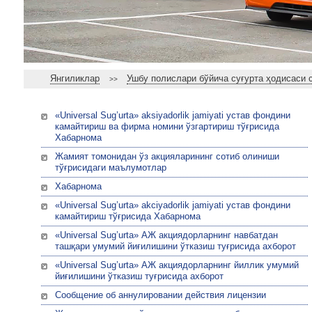
Янгиликлар
Ушбу полислари бўйича суғурта ҳодисаси 
>>
«Universal Sug’urta» aksiyadorlik jamiyati устав фондини
камайтириш ва фирма номини ўзгартириш тўғрисида
Хабарнома
Жамият томонидан ўз акцияларининг сотиб олиниши
тўғрисидаги маълумотлар
Хабарнома
«Universal Sug’urta» akciyadorlik jamiyati устав фондини
камайтириш тўғрисида Хабарнома
«Universal Sug’urta» АЖ акциядорларнинг навбатдан
ташқари умумий йиғилишини ўтказиш туғрисида ахборот
«Universal Sug’urta» АЖ акциядорларнинг йиллик умумий
йиғилишини ўтказиш туғрисида ахборот
Сообщение об аннулировании действия лицензии