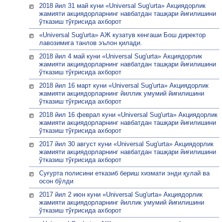
2018 йил 31 май куни «Universal Sug'urta» Акциядорлик
жамияти акциядорларнинг навбатдан ташқари йиғилишини
ўтказиш тўғрисида ахборот
«Universal Sug'urta» АЖ кузатув кенгаши Бош директор
лавозимига танлов эълон қилади.
2018 йил 4 май куни «Universal Sug'urta» Акциядорлик
жамияти акциядорларнинг навбатдан ташқари йиғилишини
ўтказиш тўғрисида ахборот
2018 йил 16 март куни «Universal Sug'urta» Акциядорлик
жамияти акциядорларнинг йиллик умумий йиғилишини
ўтказиш тўғрисида ахборот
2018 йил 16 феврал куни «Universal Sug'urta» Акциядорлик
жамияти акциядорларнинг навбатдан ташқари йиғилишини
ўтказиш тўғрисида ахборот
2017 йил 30 август куни «Universal Sug'urta» Акциядорлик
жамияти акциядорларнинг навбатдан ташқари йиғилишини
ўтказиш тўғрисида ахборот
Суғурта полисини етказиб бериш хизмати энди қулай ва
осон бўлди
2017 йил 2 июн куни «Universal Sug'urta» Акциядорлик
жамияти акциядорларнинг йиллик умумий йиғилишини
ўтказиш тўғрисида ахборот