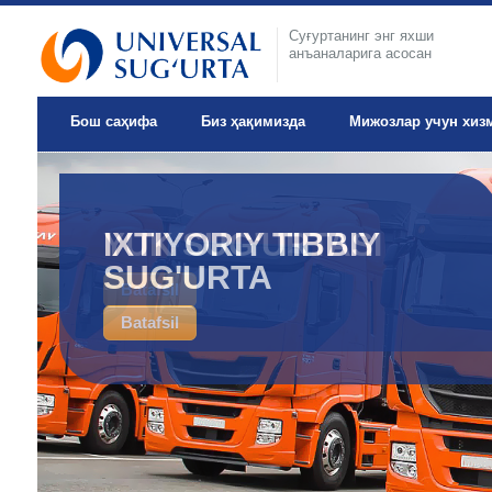
Суғуртанинг энг яхши
анъаналарига асосан
Бош саҳифа
Биз ҳақимизда
Мижозлар учун хиз
IXTIYORIY TIBBIY
SUG'URTA
Batafsil