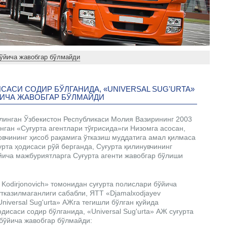
бўйича жавобгар бўлмайди
САСИ СОДИР БЎЛГАНИДА, «UNIVERSAL SUG'URTA»
ИЧА ЖАВОБГАР БЎЛМАЙДИ
олинган Ўзбекистон Республикаси Молия Вазирининг 2003
нган «Суғурта агентлари тўғрисида»ги Низомга асосан,
овчининг ҳисоб рақамига ўтказиш муддатига амал қилмаса
урта ҳодисаси рўй берганда, Суғурта қилинувчининг
ўйича мажбуриятларга Суғурта агенти жавобгар бўлиши
n Kodirjonovich» томонидан суғурта полислари бўйича
ўтказилмаганлиги сабабли, ЯТТ «Djamalxodjayev
Universal Sug'urta» АЖга тегишли бўлган қуйида
одисаси содир бўлганида, «Universal Sug'urta» АЖ суғурта
 бўйича жавобгар бўлмайди: