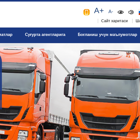
A+
A-
Сайт харитаси
Ша
матлар
Суғурта агентларига
Боғланиш учун маълумотлар