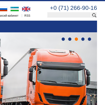
+0 (71) 266-90-16
хсий кабинет
RSS
•
•
•
•
•