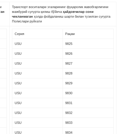
и
Транспорт воситалари эгаларининг фуқаролик жавобгарлигини
ган
мажбурий суғурта қилиш бўйича
ҳайдовчилар сони
чекланмаган
ҳолда фойдаланиш шарти билан тузилган суғурта
Полислари руйхати
Серия
Рақам
USU
9825
USU
9826
USU
9827
USU
9828
USU
9829
USU
9830
USU
9831
USU
9832
USU
9833
USU
9834