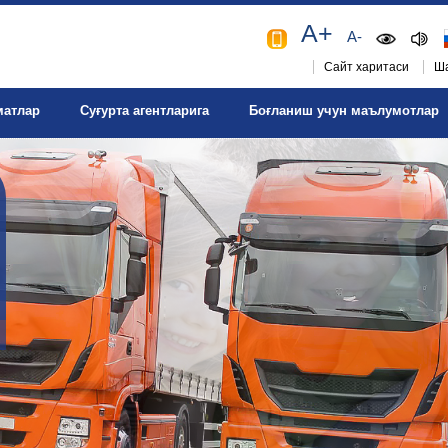
A+
A-
Сайт харитаси
Ша
матлар
Суғурта агентларига
Боғланиш учун маълумотлар