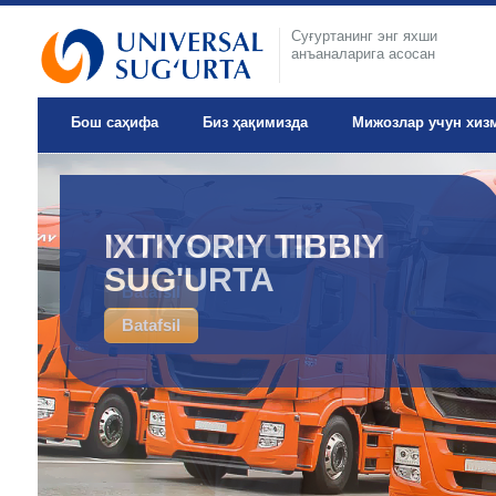
Суғуртанинг энг яхши
анъаналарига асосан
Бош саҳифа
Биз ҳақимизда
Мижозлар учун хиз
IXTIYORIY TIBBIY
SUG'URTA
Batafsil