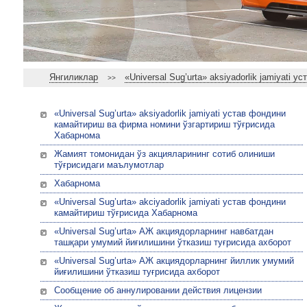
Янгиликлар
«Universal Sug’urta» aksiyadorlik jamiyat
>>
«Universal Sug’urta» aksiyadorlik jamiyati устав фондини
камайтириш ва фирма номини ўзгартириш тўғрисида
Хабарнома
Жамият томонидан ўз акцияларининг сотиб олиниши
тўғрисидаги маълумотлар
Хабарнома
«Universal Sug’urta» akciyadorlik jamiyati устав фондини
камайтириш тўғрисида Хабарнома
«Universal Sug’urta» АЖ акциядорларнинг навбатдан
ташқари умумий йиғилишини ўтказиш туғрисида ахборот
«Universal Sug’urta» АЖ акциядорларнинг йиллик умумий
йиғилишини ўтказиш туғрисида ахборот
Сообщение об аннулировании действия лицензии