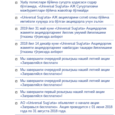
Ушбу полислари бўйича суғурта ҳодисаси содир
бўлганида, «Universal Sug'urta» АЖ Суғурталовчи
мажбуриятлари бўйича жавобгар бўлмайди
«Universal Sug’urta» АЖ акцияларини сотиб олиш бўйича
имтиёзли хуқуққа эга бўлган акциядорла учун эълон
2019 йил 31 май куни «Universal Sug'urta» Акциядорлик
жамияти акциядорларнинг йиллик умумий йиғилишини
ўтказиш тўғрисида ахборот
2018 йил 14 декабр куни «Universal Sug'urta» Акциядорлик
жамияти акциядорларнинг навбатдан ташқари йиғилишини
ўтказиш тўғрисида ахборот
Мы завершили очередной розыгрыш нашей летней акции
«Заправляйся бесплатн
Мы завершили очередной розыгрыш нашей летней акции
«Заправляйся бесплатно»!
Мы завершили очередной розыгрыш нашей летней акции
«Заправляйся бесплатно»!
Мы завершили первый розыгрыш нашей летней акции
«Заправляйся бесплатно»!
АО «Universal Sug’urta» объявляет о начале акции
«Заправься бесплатно». Акция проводится с 01 июня 2018
года по 31 августа 2018 года.