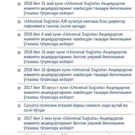
2018 йил 31 май куни «Universal Sug'urta» Акциядорлик
жамияти акциядорларнинг навбатдан ташқари йиғилишини
ўтказиш тўғрисида ахборот
«Universal Sug'urta» АЖ кузатув кенгаши Бош директор
лавозимига танлов эълон қилади.
2018 йил 4 май куни «Universal Sug'urta» Акциядорлик
жамияти акциядорларнинг навбатдан ташқари йиғилишини
ўтказиш тўғрисида ахборот
2018 йил 16 март куни «Universal Sug'urta» Акциядорлик
жамияти акциядорларнинг йиллик умумий йиғилишини
ўтказиш тўғрисида ахборот
2018 йил 16 феврал куни «Universal Sug'urta» Акциядорлик
жамияти акциядорларнинг навбатдан ташқари йиғилишини
ўтказиш тўғрисида ахборот
2017 йил 30 август куни «Universal Sug'urta» Акциядорлик
жамияти акциядорларнинг навбатдан ташқари йиғилишини
ўтказиш тўғрисида ахборот
Суғурта полисини етказиб бериш хизмати энди қулай ва
осон бўлди
2017 йил 2 июн куни «Universal Sug'urta» Акциядорлик
жамияти акциядорларнинг йиллик умумий йиғилишини
ўтказиш тўғрисида ахборот