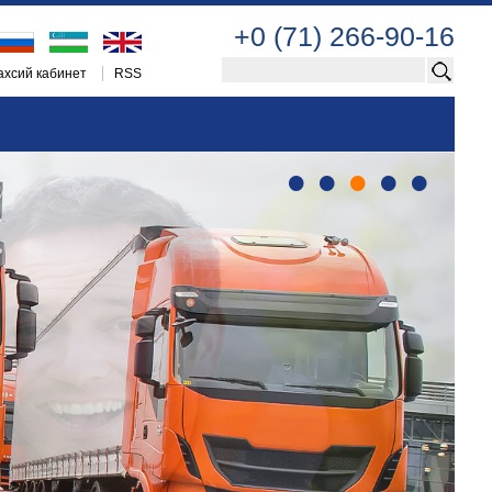
+0 (71) 266-90-16
хсий кабинет
RSS
•
•
•
•
•