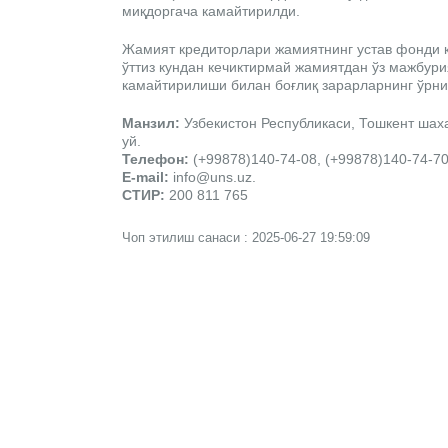
миқдоргача камайтирилди.
Жамият кредиторлари жамиятнинг устав фонди 
ўттиз кундан кечиктирмай жамиятдан ўз мажбур
камайтирилиши билан боғлиқ зарарларнинг ўрни
Манзил:
Узбекистон Республикаси, Тошкент шаха
уй.
Телефон:
(+99878)140-74-08, (+99878)140-74-7
E-mail:
info@uns.uz.
СТИР:
200 811 765
Чоп этилиш санаси : 2025-06-27 19:59:09