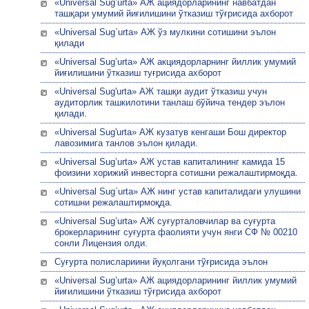
«Universal Sug’urta» АЖ ациядорларининг навбатдан
ташқари умумий йиғилишини ўтказиш тўғрисида ахборот
«Universal Sug`urta» АЖ ўз мулкини сотишини эълон
қилади
«Universal Sug’urta» АЖ акциядорларнинг йиллик умумий
йиғилишини ўтказиш туғрисида ахборот
«Universal Sug'urta» АЖ ташқи аудит ўтказиш учун
аудиторлик ташкилотини танлаш бўйича тендер эълон
қилади.
«Universal Sug'urta» АЖ кузатув кенгаши Бош директор
лавозимига танлов эълон қилади.
«Universal Sug’urta» АЖ устав капиталининг камида 15
фоизини хорижий инвесторга сотишни режалаштирмоқда.
«Universal Sug`urta» АЖ нинг устав капиталидаги улушини
сотишни режалаштирмоқда.
«Univеrsal Sug’urta» АЖ суғурталовчилар ва суғурта
брокерларининг суғурта фаолияти учун янги СФ № 00210
сонли Лицензия олди.
Суғурта полислариини йуқолгани тўғрисида эълон
«Universal Sug’urta» АЖ ациядорларининг йиллик умумий
йиғилишини ўтказиш тўғрисида ахборот