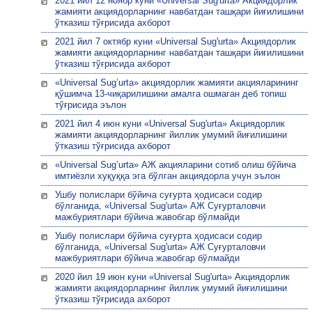
2021 йил 12 ноябр куни «Universal Sug'urta» Акциядорлик
жамияти акциядорларнинг навбатдан ташқари йиғилишини
ўтказиш тўғрисида ахборот
2021 йил 7 октябр куни «Universal Sug'urta» Акциядорлик
жамияти акциядорларнинг навбатдан ташқари йиғилишини
ўтказиш тўғрисида ахборот
«Universal Sug’urta» акциядорлик жамияти акцияларининг
қўшимча 13-чиқарилишини амалга ошмаган деб топиш
тўғрисида эълон
2021 йил 4 июн куни «Universal Sug'urta» Акциядорлик
жамияти акциядорларнинг йиллик умумий йиғилишини
ўтказиш тўғрисида ахборот
«Universal Sug’urta» АЖ акцияларини сотиб олиш бўйича
имтиёзли хуқуққа эга бўлган акциядорла учун эълон
Ушбу полислари бўйича суғурта ҳодисаси содир
бўлганида, «Universal Sug'urta» АЖ Суғурталовчи
мажбуриятлари бўйича жавобгар бўлмайди
Ушбу полислари бўйича суғурта ҳодисаси содир
бўлганида, «Universal Sug'urta» АЖ Суғурталовчи
мажбуриятлари бўйича жавобгар бўлмайди
2020 йил 19 июн куни «Universal Sug'urta» Акциядорлик
жамияти акциядорларнинг йиллик умумий йиғилишини
ўтказиш тўғрисида ахборот