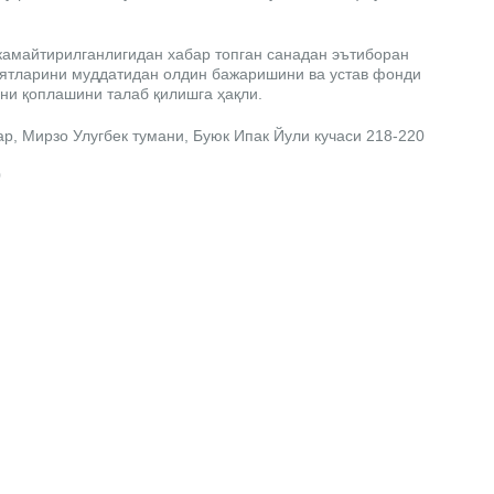
камайтирилганлигидан хабар топган санадан эътиборан
иятларини муддатидан олдин бажаришини ва устав фонди
ни қоплашини талаб қилишга ҳақли.
р, Мирзо Улугбек тумани, Буюк Ипак Йули кучаси 218-220
0