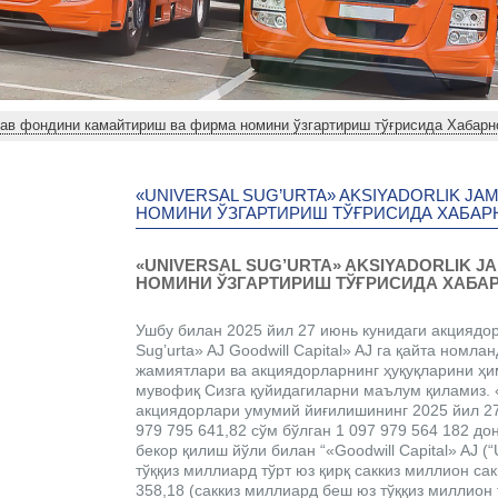
i устав фондини камайтириш ва фирма номини ўзгартириш тўғрисида Хабар
«UNIVERSAL SUG’URTA» AKSIYADORLIK J
НОМИНИ ЎЗГАРТИРИШ ТЎҒРИСИДА ХАБА
«UNIVERSAL SUG’URTA» AKSIYADORLIK 
НОМИНИ ЎЗГАРТИРИШ ТЎҒРИСИДА ХАБА
Ушбу билан 2025 йил 27 июнь кунидаги акциядор
Sug’urta» AJ Goodwill Capital» AJ га қайта номл
жамиятлари ва акциядорларнинг ҳуқуқларини ҳи
мувофиқ Сизга қуйидагиларни маълум қиламиз. «Go
акциядорлари умумий йиғилишининг 2025 йил 27
979 795 641,82 сўм бўлган 1 097 979 564 182 до
бекор қилиш йўли билан “«Goodwill Capital» AJ (“
тўққиз миллиард тўрт юз қирқ саккиз миллион сак
358,18 (саккиз миллиард беш юз тўққиз миллион т