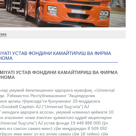
нома
AMIYATI УСТАВ ФОНДИНИ КАМАЙТИРИШ ВА ФИРМА
РНОМА
JAMIYATI УСТАВ ФОНДИНИ КАМАЙТИРИШ ВА ФИРМА
РНОМА
лар умумий йиғилишининг қарорига мувофиқ, «Universal
анди. Ўзбекистон Республикасининг “Акциядорлик
моя қилиш тўғрисида”ги Қонунининг 20-моддасига
odwill Capital» AJ (“Universal Sug’urta”) AJ
 июндаги қарорига асосан, умумий номинал қиймати 10
на эгасининг номи ёзилган ҳужжатсиз оддий акцияларни
Universal Sug’urta”) AJ устав фонди 19 448 888 000 (ўн
киз юз саксон саккиз минг) сўм миқдоридан 8 509 092
ўқсон икки минг уч юз эллик саккиз сўм 18 тийин) сўм