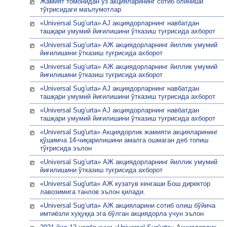
Жамият томонидан ўз акцияларининг сотиб олиниши
тўғрисидаги маълумотлар
«Universal Sug’urta» AJ акциядорларнинг навбатдан
ташқари умумий йиғилишини ўтказиш туғрисида ахборот
«Universal Sug’urta» АЖ акциядорларнинг йиллик умумий
йиғилишини ўтказиш туғрисида ахборот
«Universal Sug’urta» АЖ акциядорларнинг йиллик умумий
йиғилишини ўтказиш туғрисида ахборот
«Universal Sug’urta» AJ акциядорларнинг навбатдан
ташқари умумий йиғилишини ўтказиш туғрисида ахборот
«Universal Sug’urta» AJ акциядорларнинг навбатдан
ташқари умумий йиғилишини ўтказиш туғрисида ахборот
«Universal Sug'urta» Акциядорлик жамияти акцияларининг
қўшимча 14-чиқарилишини амалга ошмаган деб топиш
тўғрисида эълон
«Universal Sug’urta» АЖ акциядорларнинг йиллик умумий
йиғилишини ўтказиш туғрисида ахборот
«Universal Sug'urta» АЖ кузатув кенгаши Бош директор
лавозимига танлов эълон қилади.
«Universal Sug’urta» АЖ акцияларини сотиб олиш бўйича
имтиёзли хуқуққа эга бўлган акциядорла учун эълон