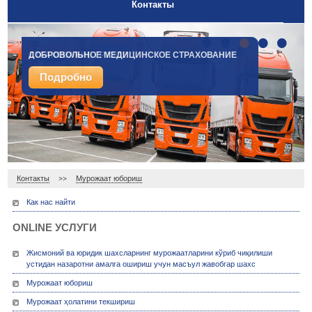
Контакты
•
•
•
•
•
ДОБРОВОЛЬНОЕ МЕДИЦИНСКОЕ СТРАХОВАНИЕ
СТРАХОВАНИЕ ГРУЗОВ
Подробно
Подробно
Контакты
Мурожаат юбориш
>>
Как нас найти
ONLINE УСЛУГИ
Жисмоний ва юридик шахсларнинг мурожаатларини кўриб чиқилиши
устидан назаротни амалга ошириш учун масъул жавобгар шахс
Мурожаат юбориш
Мурожаат ҳолатини текшириш