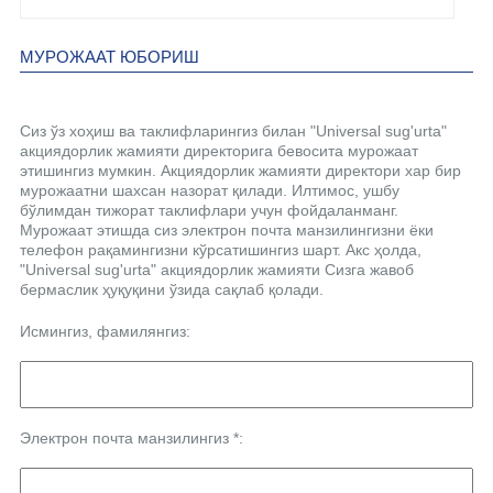
МУРОЖААТ ЮБОРИШ
Сиз ўз хоҳиш ва таклифларингиз билан "Universal sug'urta"
акциядорлик жамияти директорига бевосита мурожаат
этишингиз мумкин. Акциядорлик жамияти директори хар бир
мурожаатни шахсан назорат қилади. Илтимос, ушбу
бўлимдан тижорат таклифлари учун фойдаланманг.
Мурожаат этишда сиз электрон почта манзилингизни ёки
телефон рақамингизни кўрсатишингиз шарт. Акс ҳолда,
"Universal sug'urta" акциядорлик жамияти Сизга жавоб
бермаслик ҳуқуқини ўзида сақлаб қолади.
Исмингиз, фамилянгиз:
Электрон почта манзилингиз *: