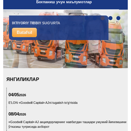
Боғланиш учун маълумотлар
•
•
•
•
•
IXTIYORIY TIBBIY SUG'URTA
YUK SUG'URTASI
Batafsil
Batafsil
ЯНГИЛИКЛАР
04/05
2026
E’LON «Goodwill Capital» AJni tugatish to‘g‘risida
08/04
2026
«Goodwill Capital» AJ акциядорларнинг навбатдан ташқари умумий йиғилишини
ўтказиш туғрисида ахборот