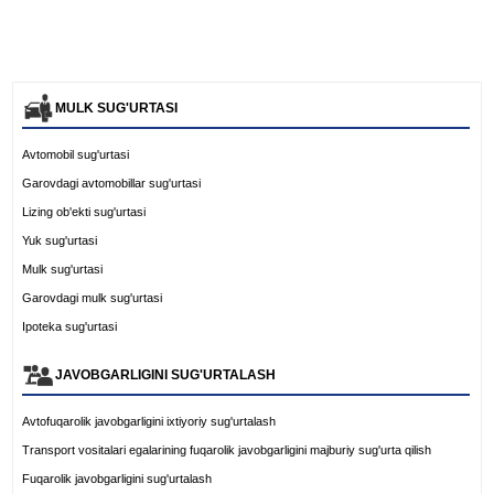
MULK SUG'URTASI
Avtomobil sug'urtasi
Garovdagi avtomobillar sug'urtasi
Lizing ob'ekti sug'urtasi
Yuk sug'urtasi
Mulk sug'urtasi
Garovdagi mulk sug'urtasi
Ipoteka sug'urtasi
JAVOBGARLIGINI SUG'URTALASH
Avtofuqarolik javobgarligini ixtiyoriy sug'urtalash
Transport vositalari egalarining fuqarolik javobgarligini majburiy sug'urta qilish
Fuqarolik javobgarligini sug'urtalash