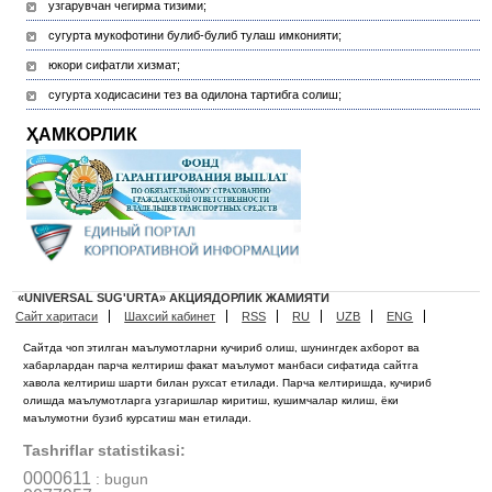
узгарувчан чегирма тизими;
сугурта мукофотини булиб-булиб тулаш имконияти;
юкори сифатли хизмат;
сугурта ходисасини тез ва одилона тартибга солиш;
ҲАМКОРЛИК
«UNIVERSAL SUG'URTA» АКЦИЯДОРЛИК ЖАМИЯТИ
Сайт харитаси
Шахсий кабинет
RSS
RU
UZB
ENG
Сайтда чоп этилган маълумотларни кучириб олиш, шунингдек ахборот ва
хабарлардан парча келтириш факат маълумот манбаси сифатида сайтга
хавола келтириш шарти билан рухсат етилади. Парча келтиришда, кучириб
олишда маълумотларга узгаришлар киритиш, кушимчалар килиш, ёки
маълумотни бузиб курсатиш ман етилади.
Tashriflar statistikasi:
0000611
: bugun