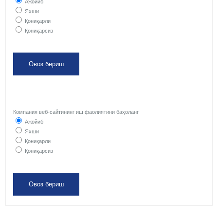
Ажойиб
Яхши
Қониқарли
Қониқарсиз
Компания веб-сайтининг иш фаолиятини баҳоланг
Ажойиб
Яхши
Қониқарли
Қониқарсиз