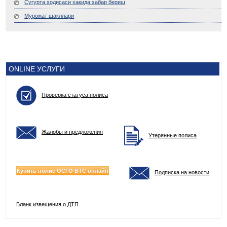
Сугурта ходисаси хакида хабар бериш
Мурожат шакллари
ONLINE УСЛУГИ
Проверка статуса полиса
Жалобы и предложения
Утерянные полиса
Купить полис ОСГО ВТС онлайн
Подписка на новости
Бланк извещения о ДТП