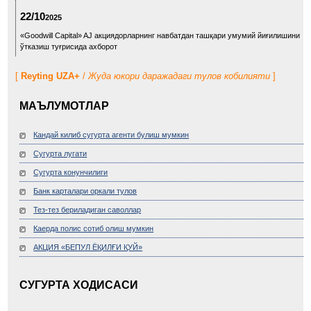
22/10
2025
«Goodwill Capital» AJ акциядорларнинг навбатдан ташқари умумий йиғилишини
ўтказиш туғрисида ахборот
[
Reyting UZA+
/
Жуда юкори даражадаги тулов кобилияти
]
МАЪЛУМОТЛАР
Кандай килиб сугурта агенти булиш мумкин
Сугурта лугати
Сугурта конунчилиги
Банк карталари оркали тулов
Тез-тез бериладиган саволлар
Каерда полис сотиб олиш мумкин
АКЦИЯ «БЕПУЛ ЁҚИЛҒИ ҚУЙ»
СУГУРТА ХОДИСАСИ