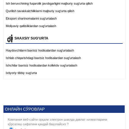
Ish beruvchining fuqarolik javobgarligini majburiy sug'urta qilish
Qurilish tavakkalchiliklarni majburiy sug'urta qilish
Eksport shartnomalarini sug'urtalash
Moliyaviy qaltisliklardan sug'urtalash
SHAXSIY SUG'URTA
Haydovchilarni baxtsiz hodisalardan sug'urtalash
Ishlab chiqarishdagi baxtsiz hodisalardan sug'urtalash
Ishchilar baxtsiz hodisalardan kollektiv sug'urtalash
Ixtiyoriy tibbiy sug'urta
ОНЛАЙН СЎРОВЛАР
Компания веб-сайти орқали электрон шаклда давлат хизматларини
кўрсатиш сифатини қандай баҳолайсиз ?