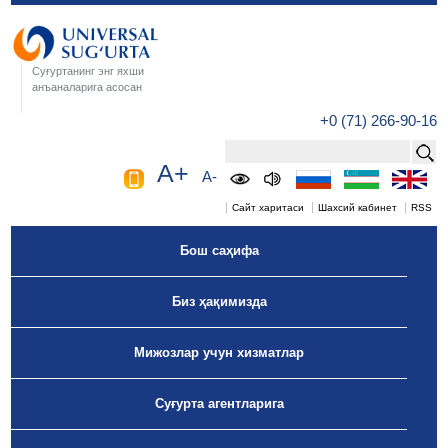
Суғуртанинг энг яхши
анъаналарига асосан
+0 (71) 266-90-16
A+
A-
Сайт харитаси
Шахсий кабинет
RSS
Бош саҳифа
Биз ҳақимизда
Мижозлар учун хизматлар
Суғурта агентларига