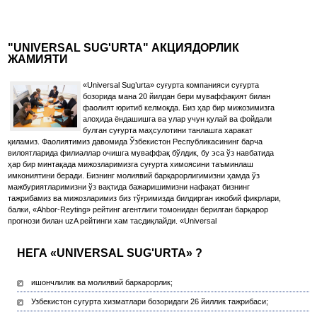
"UNIVERSAL SUG'URTA" АКЦИЯДОРЛИК
ЖАМИЯТИ
«Universal Sug’urta» суғурта компанияси суғурта
бозорида мана 20 йилдан бери муваффақият билан
фаолият юритиб келмоқда. Биз ҳар бир мижозимизга
алоҳида ёндашишга ва улар учун қулай ва фойдали
булган суғурта маҳсулотини танлашга харакат
қиламиз. Фаолиятимиз давомида Ўзбекистон Республикасининг барча
вилоятларида филиаллар очишга муваффақ бўлдик, бу эса ўз навбатида
ҳар бир минтақада мижозларимизга суғурта химоясини таъминлаш
имкониятини беради. Бизнинг молиявий барқарорлигимизни ҳамда ўз
мажбуриятларимизни ўз вақтида бажаришимизни нафақат бизнинг
тажрибамиз ва мижозларимиз биз тўғримизда билдирган ижобий фикрлари,
балки, «Ahbor-Reyting» рейтинг агентлиги томонидан берилган барқарор
прогнози билан uzA рейтинги хам тасдиқлайди. «Universal
НЕГА «UNIVERSAL SUG'URTA» ?
ишончлилик ва молиявий баркарорлик;
Узбекистон сугурта хизматлари бозоридаги 26 йиллик тажрибаси;