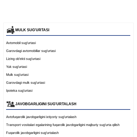
MULK SUG'URTASI
Avtomobil sug'urtasi
Garovdagi avtomobillar sug'urtasi
Lizing ob'ekti sug'urtasi
Yuk sug'urtasi
Mulk sug'urtasi
Garovdagi mulk sug'urtasi
Ipoteka sug'urtasi
JAVOBGARLIGINI SUG'URTALASH
Avtofuqarolik javobgarligini ixtiyoriy sug'urtalash
Transport vositalari egalarining fuqarolik javobgarligini majburiy sug'urta qilish
Fuqarolik javobgarligini sug'urtalash