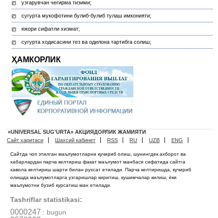
узгарувчан чегирма тизими;
сугурта мукофотини булиб-булиб тулаш имконияти;
юкори сифатли хизмат;
сугурта ходисасини тез ва одилона тартибга солиш;
ҲАМКОРЛИК
«UNIVERSAL SUG'URTA» АКЦИЯДОРЛИК ЖАМИЯТИ
Сайт харитаси
Шахсий кабинет
RSS
RU
UZB
ENG
Сайтда чоп этилган маълумотларни кучириб олиш, шунингдек ахборот ва
хабарлардан парча келтириш факат маълумот манбаси сифатида сайтга
хавола келтириш шарти билан рухсат етилади. Парча келтиришда, кучириб
олишда маълумотларга узгаришлар киритиш, кушимчалар килиш, ёки
маълумотни бузиб курсатиш ман етилади.
Tashriflar statistikasi:
0000247
: bugun