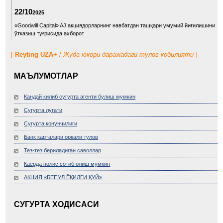
22/10
2025
«Goodwill Capital» AJ акциядорларнинг навбатдан ташқари умумий йиғилишини
ўтказиш туғрисида ахборот
[
Reyting UZA+
/
Жуда юкори даражадаги тулов кобилияти
]
МАЪЛУМОТЛАР
Кандай килиб сугурта агенти булиш мумкин
Сугурта лугати
Сугурта конунчилиги
Банк карталари оркали тулов
Тез-тез бериладиган саволлар
Каерда полис сотиб олиш мумкин
АКЦИЯ «БЕПУЛ ЁҚИЛҒИ ҚУЙ»
СУГУРТА ХОДИСАСИ