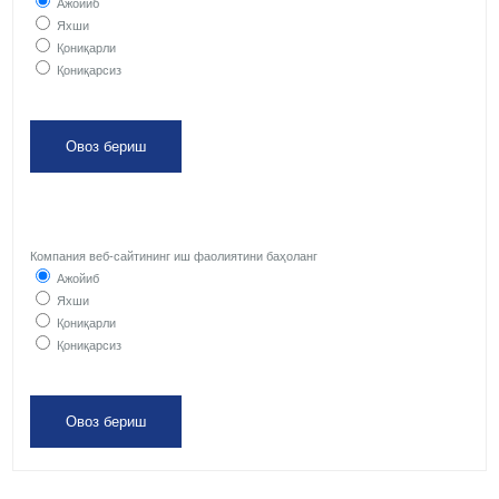
Ажойиб
Яхши
Қониқарли
Қониқарсиз
Компания веб-сайтининг иш фаолиятини баҳоланг
Ажойиб
Яхши
Қониқарли
Қониқарсиз