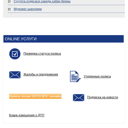
Сугурта ходисаси хакида хабар бериш
Мурожат шакллари
ONLINE УСЛУГИ
Проверка статуса полиса
Жалобы и предложения
Утерянные полиса
Купить полис ОСГО ВТС онлайн
Подписка на новости
Бланк извещения о ДТП