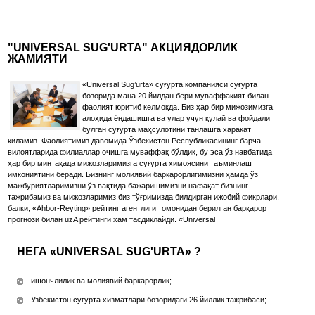
"UNIVERSAL SUG'URTA" АКЦИЯДОРЛИК
ЖАМИЯТИ
«Universal Sug’urta» суғурта компанияси суғурта
бозорида мана 20 йилдан бери муваффақият билан
фаолият юритиб келмоқда. Биз ҳар бир мижозимизга
алоҳида ёндашишга ва улар учун қулай ва фойдали
булган суғурта маҳсулотини танлашга харакат
қиламиз. Фаолиятимиз давомида Ўзбекистон Республикасининг барча
вилоятларида филиаллар очишга муваффақ бўлдик, бу эса ўз навбатида
ҳар бир минтақада мижозларимизга суғурта химоясини таъминлаш
имкониятини беради. Бизнинг молиявий барқарорлигимизни ҳамда ўз
мажбуриятларимизни ўз вақтида бажаришимизни нафақат бизнинг
тажрибамиз ва мижозларимиз биз тўғримизда билдирган ижобий фикрлари,
балки, «Ahbor-Reyting» рейтинг агентлиги томонидан берилган барқарор
прогнози билан uzA рейтинги хам тасдиқлайди. «Universal
НЕГА «UNIVERSAL SUG'URTA» ?
ишончлилик ва молиявий баркарорлик;
Узбекистон сугурта хизматлари бозоридаги 26 йиллик тажрибаси;