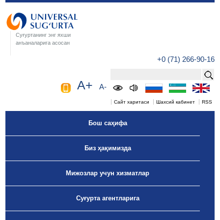
Суғуртанинг энг яхши
анъаналарига асосан
+0 (71) 266-90-16
A+
A-
Сайт харитаси
Шахсий кабинет
RSS
Бош саҳифа
Биз ҳақимизда
Мижозлар учун хизматлар
Суғурта агентларига