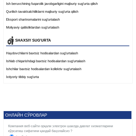
Ish beruvchining fuqarolik javobgarligini majburiy sug'urta qilish
Qurilish tavakkalchiliklarni majburiy sug'urta qilish
Eksport shartnomalarini sug'urtalash
Moliyaviy qaltisliklardan sug'urtalash
SHAXSIY SUG'URTA
Haydovchilarni baxtsiz hodisalardan sug'urtalash
Ishlab chiqarishdagi baxtsiz hodisalardan sug'urtalash
Ishchilar baxtsiz hodisalardan kollektiv sug'urtalash
Ixtiyoriy tibbiy sug'urta
ОНЛАЙН СЎРОВЛАР
Компания веб-сайти орқали электрон шаклда давлат хизматларини
кўрсатиш сифатини қандай баҳолайсиз ?