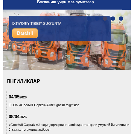
Боғланиш учун маълумотлар
•
•
•
•
•
IXTIYORIY TIBBIY SUG'URTA
YUK SUG'URTASI
Batafsil
Batafsil
ЯНГИЛИКЛАР
04/05
2026
E’LON «Goodwill Capital» AJni tugatish to‘g‘risida
08/04
2026
«Goodwill Capital» AJ акциядорларнинг навбатдан ташқари умумий йиғилишини
ўтказиш туғрисида ахборот