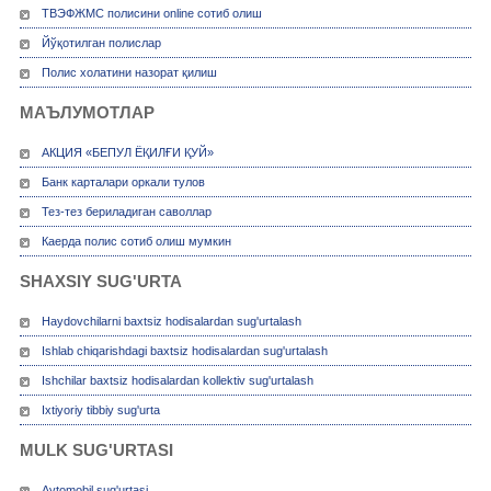
ТВЭФЖМС полисини online сотиб олиш
Йўқотилган полислар
Полис холатини назорат қилиш
МАЪЛУМОТЛАР
АКЦИЯ «БЕПУЛ ЁҚИЛҒИ ҚУЙ»
Банк карталари оркали тулов
Тез-тез бериладиган саволлар
Каерда полис сотиб олиш мумкин
SHAXSIY SUG'URTA
Haydovchilarni baxtsiz hodisalardan sug'urtalash
Ishlab chiqarishdagi baxtsiz hodisalardan sug'urtalash
Ishchilar baxtsiz hodisalardan kollektiv sug'urtalash
Ixtiyoriy tibbiy sug'urta
MULK SUG'URTASI
Avtomobil sug'urtasi