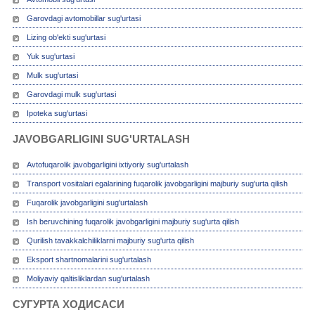
Garovdagi avtomobillar sug'urtasi
Lizing ob'ekti sug'urtasi
Yuk sug'urtasi
Mulk sug'urtasi
Garovdagi mulk sug'urtasi
Ipoteka sug'urtasi
JAVOBGARLIGINI SUG'URTALASH
Avtofuqarolik javobgarligini ixtiyoriy sug'urtalash
Transport vositalari egalarining fuqarolik javobgarligini majburiy sug'urta qilish
Fuqarolik javobgarligini sug'urtalash
Ish beruvchining fuqarolik javobgarligini majburiy sug'urta qilish
Qurilish tavakkalchiliklarni majburiy sug'urta qilish
Eksport shartnomalarini sug'urtalash
Moliyaviy qaltisliklardan sug'urtalash
СУГУРТА ХОДИСАСИ