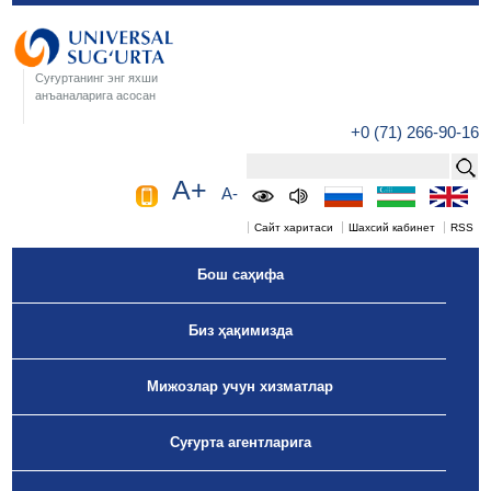
Суғуртанинг энг яхши
анъаналарига асосан
+0 (71) 266-90-16
A+
A-
Сайт харитаси
Шахсий кабинет
RSS
Бош саҳифа
Биз ҳақимизда
Мижозлар учун хизматлар
Суғурта агентларига