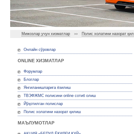
Мижозлар учун хизматлар
Полис холатини назорат қи
>>
Онлайн сўровлар
ONLINE ХИЗМАТЛАР
Форумлар
Блоглар
Янгиланишларига ёзилиш
ТВЭФЖМС полисини online сотиб олиш
Йўқотилган полислар
Полис холатини назорат қилиш
МАЪЛУМОТЛАР
АКЦИЯ «БЕПУЛ ЁҚИЛҒИ ҚУЙ»