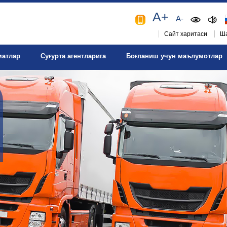
A+
A-
Сайт харитаси
Ша
матлар
Суғурта агентларига
Боғланиш учун маълумотлар