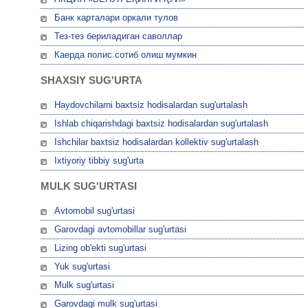
Банк карталари оркали тулов
Тез-тез бериладиган саволлар
Каерда полис сотиб олиш мумкин
SHAXSIY SUG'URTA
Haydovchilarni baxtsiz hodisalardan sug'urtalash
Ishlab chiqarishdagi baxtsiz hodisalardan sug'urtalash
Ishchilar baxtsiz hodisalardan kollektiv sug'urtalash
Ixtiyoriy tibbiy sug'urta
MULK SUG'URTASI
Avtomobil sug'urtasi
Garovdagi avtomobillar sug'urtasi
Lizing ob'ekti sug'urtasi
Yuk sug'urtasi
Mulk sug'urtasi
Garovdagi mulk sug'urtasi