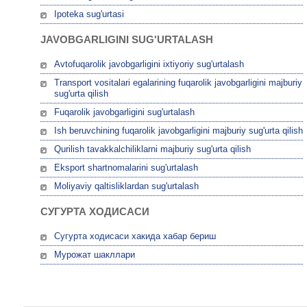
Ipoteka sug'urtasi
JAVOBGARLIGINI SUG'URTALASH
Avtofuqarolik javobgarligini ixtiyoriy sug'urtalash
Transport vositalari egalarining fuqarolik javobgarligini majburiy
sug'urta qilish
Fuqarolik javobgarligini sug'urtalash
Ish beruvchining fuqarolik javobgarligini majburiy sug'urta qilish
Qurilish tavakkalchiliklarni majburiy sug'urta qilish
Eksport shartnomalarini sug'urtalash
Moliyaviy qaltisliklardan sug'urtalash
СУГУРТА ХОДИСАСИ
Сугурта ходисаси хакида хабар бериш
Мурожат шакллари