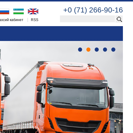
+0 (71) 266-90-16
хсий кабинет
RSS
•
•
•
•
•