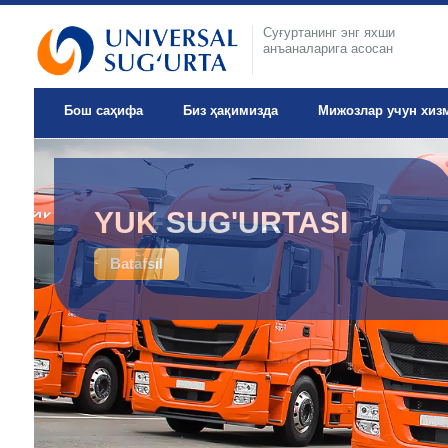
Суғуртанинг энг яхши
анъаналарига асосан
Бош саҳифа
Биз ҳақимизда
Мижозлар учун хиз
IXTIYORIY TIBBIY
YUK SUG'URTASI
SUG'URTA
Batafsil
Batafsil