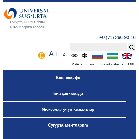
Суғуртанинг энг яхши
анъаналарига асосан
+0 (71) 266-90-16
A+
A-
Сайт харитаси
Шахсий кабинет
RSS
Бош саҳифа
Биз ҳақимизда
Мижозлар учун хизматлар
Суғурта агентларига