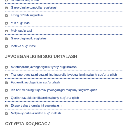
Garovdagi avtomobillar sug'urtasi
Lizing ob'ekti sug'urtasi
Yuk sug'urtasi
Mulk sug'urtasi
Garovdagi mulk sug'urtasi
Ipoteka sug'urtasi
JAVOBGARLIGINI SUG'URTALASH
Avtofuqarolik javobgarligini ixtiyoriy sug'urtalash
Transport vositalari egalarining fuqarolik javobgarligini majburiy sug'urta qilish
Fuqarolik javobgarligini sug'urtalash
Ish beruvchining fuqarolik javobgarligini majburiy sug'urta qilish
Qurilish tavakkalchiliklarni majburiy sug'urta qilish
Eksport shartnomalarini sug'urtalash
Moliyaviy qaltisliklardan sug'urtalash
СУГУРТА ХОДИСАСИ