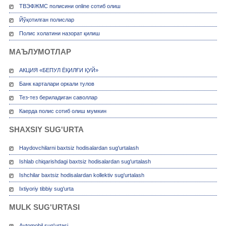
ТВЭФЖМС полисини online сотиб олиш
Йўқотилган полислар
Полис холатини назорат қилиш
МАЪЛУМОТЛАР
АКЦИЯ «БЕПУЛ ЁҚИЛҒИ ҚУЙ»
Банк карталари оркали тулов
Тез-тез бериладиган саволлар
Каерда полис сотиб олиш мумкин
SHAXSIY SUG'URTA
Haydovchilarni baxtsiz hodisalardan sug'urtalash
Ishlab chiqarishdagi baxtsiz hodisalardan sug'urtalash
Ishchilar baxtsiz hodisalardan kollektiv sug'urtalash
Ixtiyoriy tibbiy sug'urta
MULK SUG'URTASI
Avtomobil sug'urtasi