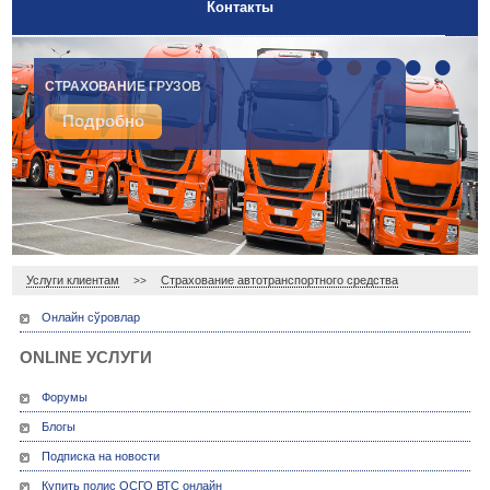
Контакты
•
•
•
•
•
ДОБРОВОЛЬНОЕ МЕДИЦИНСКОЕ СТРАХОВАНИЕ
СТРАХОВАНИЕ ГРУЗОВ
Подробно
Подробно
Услуги клиентам
Страхование автотранспортного средства
>>
Онлайн сўровлар
ONLINE УСЛУГИ
Форумы
Блогы
Подписка на новости
Купить полис ОСГО ВТС онлайн