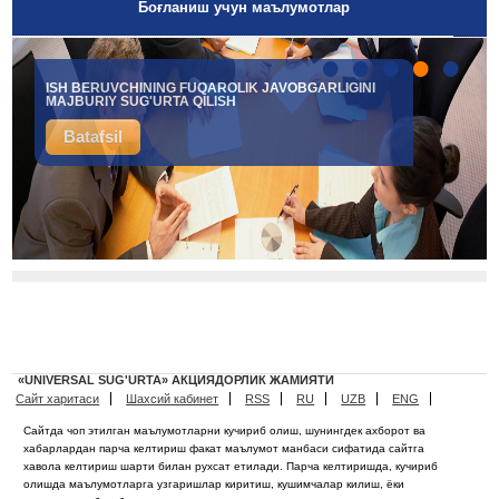
Боғланиш учун маълумотлар
•
•
•
•
•
ISH BERUVCHINING FUQAROLIK JAVOBGARLIGINI
MAJBURIY SUG'URTA QILISH
Batafsil
«UNIVERSAL SUG'URTA» АКЦИЯДОРЛИК ЖАМИЯТИ
Сайт харитаси
Шахсий кабинет
RSS
RU
UZB
ENG
Сайтда чоп этилган маълумотларни кучириб олиш, шунингдек ахборот ва
хабарлардан парча келтириш факат маълумот манбаси сифатида сайтга
хавола келтириш шарти билан рухсат етилади. Парча келтиришда, кучириб
олишда маълумотларга узгаришлар киритиш, кушимчалар килиш, ёки