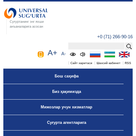
Суғуртанинг энг яхши
анъаналарига асосан
+0 (71) 266-90-16
A+
A-
Сайт харитаси
Шахсий кабинет
RSS
Бош саҳифа
Биз ҳақимизда
Мижозлар учун хизматлар
Суғурта агентларига