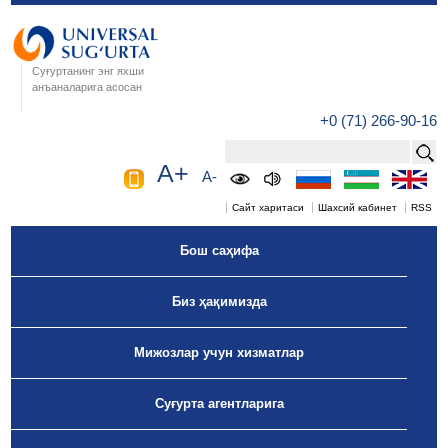
Суғуртанинг энг яхши
анъаналарига асосан
+0 (71) 266-90-16
A+
A-
Сайт харитаси
Шахсий кабинет
RSS
Бош саҳифа
Биз ҳақимизда
Мижозлар учун хизматлар
Суғурта агентларига