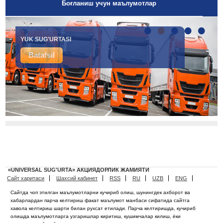
Боғланиш учун маълумотлар
•
•
•
•
•
YUK SUG'URTASI
Batafsil
«UNIVERSAL SUG'URTA» АКЦИЯДОРЛИК ЖАМИЯТИ
Сайт харитаси
Шахсий кабинет
RSS
RU
UZB
ENG
Сайтда чоп этилган маълумотларни кучириб олиш, шунингдек ахборот ва
хабарлардан парча келтириш факат маълумот манбаси сифатида сайтга
хавола келтириш шарти билан рухсат етилади. Парча келтиришда, кучириб
олишда маълумотларга узгаришлар киритиш, кушимчалар килиш, ёки