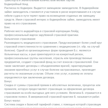
транспорта и значительным количеством мелких партий.
Бодмерейный бонд
Расписка по бодмереи. Выдается заемщиком заемодателю. В бодмерейном
займе заемодатель становится участником в риске мореплавания и в случае
гибели судна в пути теряет право на возмещение отданных им заемщику
средств. Имея страховой интерес в бодмерейном займе, заемодатель имеет
право на его страхование.
Бокс
Рабочее место андерайтера в страховой корпорации Ллойд;
профессиональный жаргон зарубежной страховой практики.
Больничное страхование
Разновидность медицинского страхования. Предусматривает более узкий круг
страховой ответственности по сравнению с медицинским (гл. обр. на случай
болезни). Одной из организационных форм проведения Б.с. являются
больничные кассы, к-рые ориентируются на конкретный регион,
профессиональные группы населения, отрасль или производственные
предприятия, создают страховой фонд за счет взносов страхователей. Они
также заключают договоры с объединениями врачей, гарантирующими
оказание врачебных услуг в случае болезни застрахованных, производят
расчеты по оказанным услугам. Объем этих услуг, и размер их оплаты
определяются при заключении договора.
Бонус
Скидка от суммы страховой премии в абсолютных величинах, процентах или
промилле, которую предоставляет страховщик за оформление договора
страхования на особо выгодных для него условиях. Величина Б. отражается в
страховом полисе. В американской страховой практике Б. называется рабат.
Бонус-малус
Система скидок к базисной тарифной ставке, с помощью которой страховщик