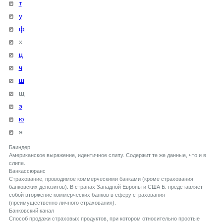
т
у
ф
х
ц
ч
ш
щ
э
ю
я
Баиндер
Американское выражение, идентичное слипу. Содержит те же данные, что и в
слипе.
Банкассюранс
Страхование, проводимое коммерческими банками (кроме страхования
банковских депозитов). В странах Западной Европы и США Б. представляет
собой вторжение коммерческих банков в сферу страхования
(преимущественно личного страхования).
Банковский канал
Способ продажи страховых продуктов, при котором относительно простые