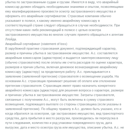
убытка по застрахованным судам и грузам. Имеется в виду, что аварийный
комиссар должен обладать необходимыми знаниями и опытом, позволяющими
ему квалифицированно произвести осмотр застрахованного имущества и
оформить его аварийным сертификатом. Страховые компании обычно
указывают в полисе, к какому именно аварийному комиссару в
соответствующей стране следует обращаться в случае необходимости. При
отсутствии каких-либо рекомендаций в полисе с целью осмотра
застрахованного имущества во многих случаях принято обращаться к агентам
Ллойда.
Aварийный сертификат (statement of loss)
В зарубежной практике страхования документ, подтверждающий характер,
размер и причины убытка в застрахованном имуществе. А.с. составляется
аварийным комиссаром (аджастером) и выдается заинтересованному лицу
(обычно страхователю) после оплаты им счета расходов по оценке характера,
размеров и причин убытка, включая денежное вознаграждение аварийному
комиссару (аджастеру) за проделанную работу. А.с. прикладывается к
заявлению (заявленной претензии) страхователя о возмещении ущерба. На
основании А.с. страховщик принимает решение об оплате или отклонении
претензии страхователя. Страховщик имеет право назначить конкретного
аварийного комиссара (аджастера) для решения вопроса о характере, размере
и причинах убытка в застрахованном имуществе. Затраты страхователя,
связанные с получением А.с., могут быть включены в сумму страхового
возмещения, подлежащего выплате со стороны страховщика (если указаны в
заявленной претензии). По общему правилу в А.с. должно быть указано, кто и
когда обратился за осмотром, где застраховано имущество, вид транспортного
средства, дата прибытия в место разгрузки, производилась ли перегрузка в
пути следования, количество и род упаковки поврежденного груза, дата
выгрузки, дата и место осмотра груза или имущества, описание убытка. А.с. не