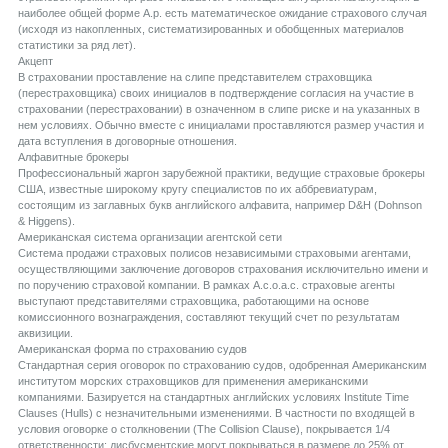
наиболее общей форме А.р. есть математическое ожидание страхового случая
(исходя из накопленных, систематизированных и обобщенных материалов
статистики за ряд лет).
Aкцепт
В страховании проставление на слипе представителем страховщика
(перестраховщика) своих инициалов в подтверждение согласия на участие в
страховании (перестраховании) в означенном в слипе риске и на указанных в
нем условиях. Обычно вместе с инициалами проставляются размер участия и
дата вступления в договорные отношения.
Aлфавитные брокеры
Профессиональный жаргон зарубежной практики, ведущие страховые брокеры
США, известные широкому кругу специалистов по их аббревиатурам,
состоящим из заглавных букв английского алфавита, например D&H (Dohnson
& Higgens).
Aмериканская система организации агентской сети
Система продажи страховых полисов независимыми страховыми агентами,
осуществляющими заключение договоров страхования исключительно имени и
по поручению страховой компании. В рамках А.c.o.a.c. страховые агенты
выступают представителями страховщика, работающими на основе
комиссионного вознаграждения, составляют текущий счет по результатам
аквизиции.
Aмериканская форма по страхованию судов
Стандартная серия оговорок по страхованию судов, одобренная Американским
институтом морских страховщиков для применения американскими
компаниями. Базируется на стандартных английских условиях Institute Time
Clauses (Hulls) с незначительными изменениями. В частности по входящей в
условия оговорке о столкновении (The Collision Clause), покрывается 1/4
ответственности; дисбусментские могут покрываться в размере до 25% от