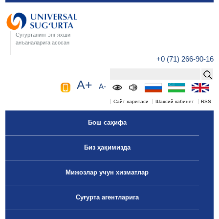
Суғуртанинг энг яхши
анъаналарига асосан
+0 (71) 266-90-16
A+
A-
Сайт харитаси
Шахсий кабинет
RSS
Бош саҳифа
Биз ҳақимизда
Мижозлар учун хизматлар
Суғурта агентларига