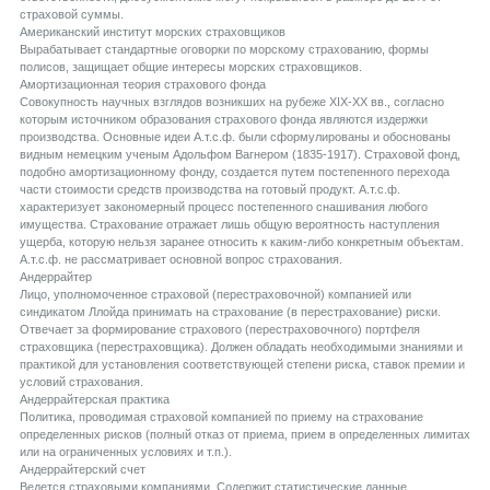
страховой суммы.
Aмериканский институт морских страховщиков
Вырабатывает стандартные оговорки по морскому страхованию, формы
полисов, защищает общие интересы морских страховщиков.
Aмортизационная теория страхового фонда
Совокупность научных взглядов возникших на рубеже XIX-XX вв., согласно
которым источником образования страхового фонда являются издержки
производства. Основные идеи А.т.с.ф. были сформулированы и обоснованы
видным немецким ученым Адольфом Вагнером (1835-1917). Страховой фонд,
подобно амортизационному фонду, создается путем постепенного перехода
части стоимости средств производства на готовый продукт. А.т.с.ф.
характеризует закономерный процесс постепенного снашивания любого
имущества. Страхование отражает лишь общую вероятность наступления
ущерба, которую нельзя заранее относить к каким-либо конкретным объектам.
А.т.с.ф. не рассматривает основной вопрос страхования.
Aндеррайтер
Лицо, уполномоченное страховой (перестраховочной) компанией или
синдикатом Ллойда принимать на страхование (в перестрахование) риски.
Отвечает за формирование страхового (перестраховочного) портфеля
страховщика (перестраховщика). Должен обладать необходимыми знаниями и
практикой для установления соответствующей степени риска, ставок премии и
условий страхования.
Aндеррайтерская практика
Политика, проводимая страховой компанией по приему на страхование
определенных рисков (полный отказ от приема, прием в определенных лимитах
или на ограниченных условиях и т.п.).
Aндеррайтерский счет
Ведется страховыми компаниями. Содержит статистические данные,