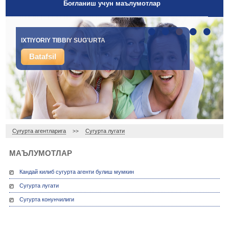
Боғланиш учун маълумотлар
•
•
•
•
•
IXTIYORIY TIBBIY SUG'URTA
Batafsil
Суғурта агентларига
Сугурта лугати
>>
МАЪЛУМОТЛАР
Кандай килиб сугурта агенти булиш мумкин
Сугурта лугати
Сугурта конунчилиги