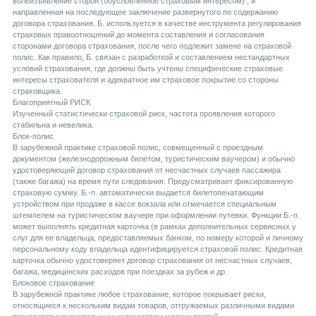
волеизъявление сторон (обусловленное страховым интересом) , и
направленная на последующее заключение развернутого по содержанию
договора страхования. Б. используется в качестве инструмента регулирования
страховых правоотношений до момента составления и согласования
сторонами договора страхования, после чего подлежит замене на страховой
полис. Как правило, Б. связан с разработкой и составлением нестандартных
условий страхования, где должны быть учтены специфические страховые
интересы страхователя и адекватное им страховое покрытие со стороны
страховщика.
Благоприятный РИСК
Изученный статистически страховой риск, частота проявления которого
стабильна и невелика.
Блок-полис
В зарубежной практике страховой полис, совмещенный с проездным
документом (железнодорожным билетом, туристическим ваучером) и обычно
удостоверяющий договор страхования от несчастных случаев пассажира
(также багажа) на время пути следования. Предусматривает фиксированную
страховую сумму. Б.-п. автоматически выдается билетопечатающим
устройством при продаже в кассе вокзала или отмечается специальным
штемпелем на туристическом ваучере при оформлении путевки. Функции Б.-п.
может выполнять кредитная карточка (в рамках дополнительных сервисных у
слуг для ее владельца, предоставляемых банком, по номеру которой и личному
персональному коду владельца идентифицируется страховой полис. Кредитная
карточка обычно удостоверяет договор страхования от несчастных случаев,
багажа, медицинских расходов при поездках за рубеж и др.
Блоковое страхование
В зарубежной практике любое страхование, которое покрывает риски,
относящиеся к нескольким видам товаров, отгружаемых различными видами