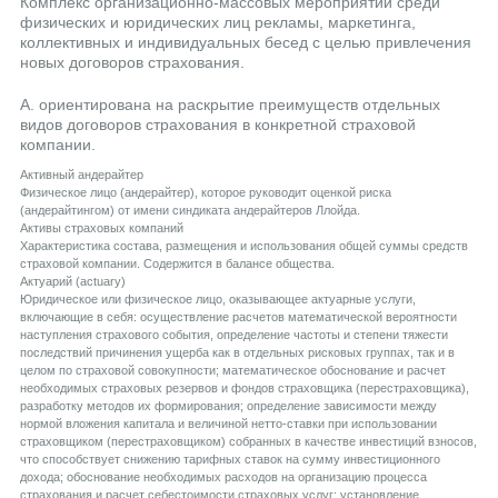
Комплекс организационно-массовых мероприятий среди
физических и юридических лиц рекламы, маркетинга,
коллективных и индивидуальных бесед с целью привлечения
новых договоров страхования.
А. ориентирована на раскрытие преимуществ отдельных
видов договоров страхования в конкретной страховой
компании.
Aктивный андерайтер
Физическое лицо (андерайтер), которое руководит оценкой риска
(андерайтингом) от имени синдиката андерайтеров Ллойда.
Aктивы страховых компаний
Характеристика состава, размещения и использования общей суммы средств
страховой компании. Содержится в балансе общества.
Aктуарий (actuary)
Юридическое или физическое лицо, оказывающее актуарные услуги,
включающие в себя: осуществление расчетов математической вероятности
наступления страхового события, определение частоты и степени тяжести
последствий причинения ущерба как в отдельных рисковых группах, так и в
целом по страховой совокупности; математическое обоснование и расчет
необходимых страховых резервов и фондов страховщика (перестраховщика),
разработку методов их формирования; определение зависимости между
нормой вложения капитала и величиной нетто-ставки при использовании
страховщиком (перестраховщиком) собранных в качестве инвестиций взносов,
что способствует снижению тарифных ставок на сумму инвестиционного
дохода; обоснование необходимых расходов на организацию процесса
страхования и расчет себестоимости страховых услуг; установление