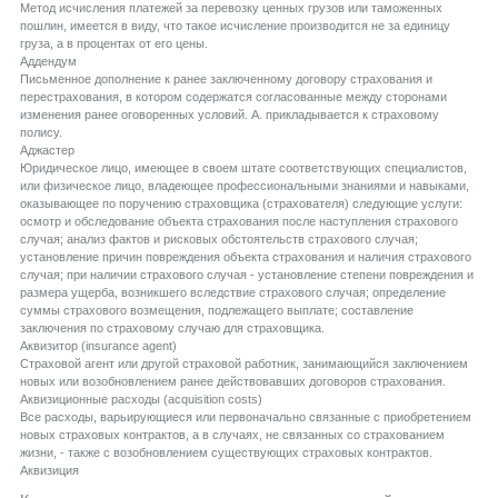
Метод исчисления платежей за перевозку ценных грузов или таможенных
пошлин, имеется в виду, что такое исчисление производится не за единицу
груза, а в процентах от его цены.
Aддендум
Письменное дополнение к ранее заключенному договору страхования и
перестрахования, в котором содержатся согласованные между сторонами
изменения ранее оговоренных условий. А. прикладывается к страховому
полису.
Aджастер
Юридическое лицо, имеющее в своем штате соответствующих специалистов,
или физическое лицо, владеющее профессиональными знаниями и навыками,
оказывающее по поручению страховщика (страхователя) следующие услуги:
осмотр и обследование объекта страхования после наступления страхового
случая; анализ фактов и рисковых обстоятельств страхового случая;
установление причин повреждения объекта страхования и наличия страхового
случая; при наличии страхового случая - установление степени повреждения и
размера ущерба, возникшего вследствие страхового случая; определение
суммы страхового возмещения, подлежащего выплате; составление
заключения по страховому случаю для страховщика.
Aквизитор (insurance agent)
Страховой агент или другой страховой работник, занимающийся заключением
новых или возобновлением ранее действовавших договоров страхования.
Aквизиционные расходы (acquisition costs)
Все расходы, варьирующиеся или первоначально связанные с приобретением
новых страховых контрактов, а в случаях, не связанных со страхованием
жизни, - также с возобновлением существующих страховых контрактов.
Aквизиция