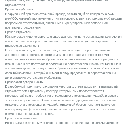
страховщика, выступающего по договору перестрахования в качестве
страхователя.
Брокер по убыткам
В зарубежной практике страховой брокер, работающий по контракту с АСК
илиАСО, который уполномочен от имени своего клиента (страхователя) решать
вопросы со страховщиком, связанные с урегулированием заявленной
претензии страхователя.
Брокер страховой
Юридическое лицо, осуществляющее деятельность по организации заключения
и исполнения договора страхования от имени и по поручению страхователя.
Брокерская взаимность
В тех случаях, когда страховое общество размещает перестраховочные
договоры через брокера и против размещения таких договоров требует
представления взаимности, брокер в качестве взаимности может предложить
имеющиеся в его портфеле и подлежащие перестрахованию факультативные и
договорные дела, т.е. предоставить брокерскую взаимность, а не обязательно
дела той компании, которой он имеет в виду предложить в перестрахование
дела указанного страхового общества.
Брокерская доверенность
В зарубежной практике страхования некоторых стран документ, выдаваемый
страхователем страховому брокеру, которым ему предоставляется
(передается) право требования страховщика о возмещения ущерба в связи с
заявленной претензией. За оказанные услуги по урегулированию претензии
страхователя о возмещении ущерба, страховой брокер получает денежное
вознаграждение (комиссию), обычно в виде процента от суммы страхового
возмещения, подлежащего выплате.
Брокерская комиссия
Вознаграждение в пользу брокера за предоставление дела, выплачиваемое из