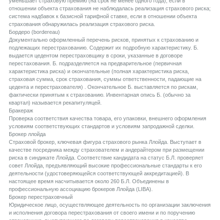
уменьшает страховую премию (на срок не менее одного года), если в
отношении объекта страхования не наблюдалась реализация страхового риска;
система надбавок к базисной тарифной ставке, если в отношении объекта
страхования обнаружилась реализация страхового риска.
Бордеро (bordereau)
Документально оформленный перечень рисков, принятых к страхованию и
подлежащих перестрахованию. Содержит их подробную характеристику. Б.
выдается цедентом перестраховщику в сроки, указанные в договоре
перестахования. Б. подразделяется на предварительное (первичная
характеристика риска) и окончательные (полная характеристика риска,
страховая сумма, срок страхования, суммы ответственности, падающие на
цедента и перестрахователя) . Окончательное Б. выставляется по рискам,
фактически принятым к страхованию. Инвентарная опись Б. (обычно за
квартал) называется рекапитуляцей.
Бракераж
Проверка соответствия качества товара, его упаковки, внешнего оформления
условиям соответствующих стандартов и условиям запродажной сделки.
Брокер ллойда
Страховой брокер, ключевая фигура страхового рынка Ллойда. Выступает в
качестве посредника между страхователем и андерайтером при размещении
риска в синдикате Ллойда. Соответствие кандидата на статус Б.Л. проверяет
совет Ллойда, предъявляющий высокие профессиональные стандарты к его
деятельности (удостоверяющейся соответствующей аккредитацией). В
настоящее время насчитывается около 260 Б.Л. Объединены в
профессиональную ассоциацию брокеров Ллойда (LIBA).
Брокер перестраховчный
Юридическое лицо, осуществляющее деятельность по организации заключения
и исполнения договора перестрахования от своего имени и по поручению