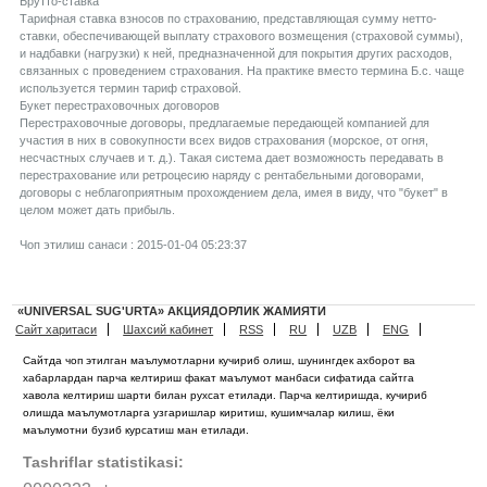
Брутто-ставка
Тарифная ставка взносов по страхованию, представляющая сумму нетто-
ставки, обеспечивающей выплату страхового возмещения (страховой суммы),
и надбавки (нагрузки) к ней, предназначенной для покрытия других расходов,
связанных с проведением страхования. На практике вместо термина Б.с. чаще
используется термин тариф страховой.
Букет перестраховочных договоров
Перестраховочные договоры, предлагаемые передающей компанией для
участия в них в совокупности всех видов страхования (морское, от огня,
несчастных случаев и т. д.). Такая система дает возможность передавать в
перестрахование или ретроцесию наряду с рентабельными договорами,
договоры с неблагоприятным прохождением дела, имея в виду, что "букет" в
целом может дать прибыль.
Чоп этилиш санаси : 2015-01-04 05:23:37
«UNIVERSAL SUG'URTA» АКЦИЯДОРЛИК ЖАМИЯТИ
Сайт харитаси
Шахсий кабинет
RSS
RU
UZB
ENG
Сайтда чоп этилган маълумотларни кучириб олиш, шунингдек ахборот ва
хабарлардан парча келтириш факат маълумот манбаси сифатида сайтга
хавола келтириш шарти билан рухсат етилади. Парча келтиришда, кучириб
олишда маълумотларга узгаришлар киритиш, кушимчалар килиш, ёки
маълумотни бузиб курсатиш ман етилади.
Tashriflar statistikasi: