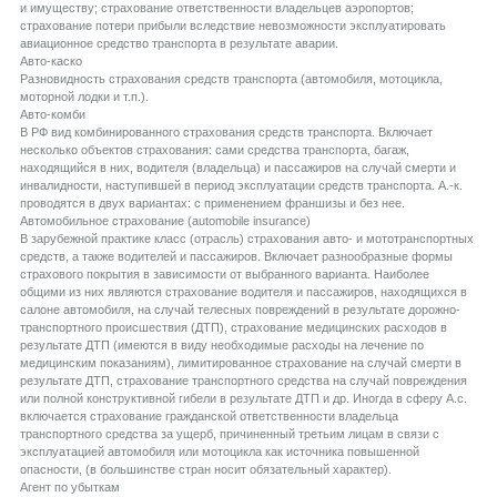
и имуществу; страхование ответственности владельцев аэропортов;
страхование потери прибыли вследствие невозможности эксплуатировать
авиационное средство транспорта в результате аварии.
Aвто-каско
Разновидность страхования средств транспорта (автомобиля, мотоцикла,
моторной лодки и т.п.).
Aвто-комби
В РФ вид комбинированного страхования средств транспорта. Включает
несколько объектов страхования: сами средства транспорта, багаж,
находящийся в них, водителя (владельца) и пассажиров на случай смерти и
инвалидности, наступившей в период эксплуатации средств транспорта. А.-к.
проводятся в двух вариантах: с применением франшизы и без нее.
Aвтомобильное страхование (automobile insurance)
В зарубежной практике класс (отрасль) страхования авто- и мототранспортных
средств, а также водителей и пассажиров. Включает разнообразные формы
страхового покрытия в зависимости от выбранного варианта. Наиболее
общими из них являются страхование водителя и пассажиров, находящихся в
салоне автомобиля, на случай телесных повреждений в результате дорожно-
транспортного происшествия (ДТП), страхование медицинских расходов в
результате ДТП (имеются в виду необходимые расходы на лечение по
медицинским показаниям), лимитированное страхование на случай смерти в
результате ДТП, страхование транспортного средства на случай повреждения
или полной конструктивной гибели в результате ДТП и др. Иногда в сферу А.с.
включается страхование гражданской ответственности владельца
транспортного средства за ущерб, причиненный третьим лицам в связи с
эксплуатацией автомобиля или мотоцикла как источника повышенной
опасности, (в большинстве стран носит обязательный характер).
Aгент по убыткам