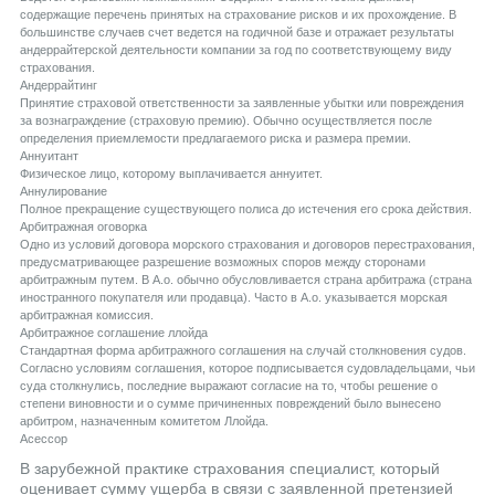
содержащие перечень принятых на страхование рисков и их прохождение. В
большинстве случаев счет ведется на годичной базе и отражает результаты
андеррайтерской деятельности компании за год по соответствующему виду
страхования.
Aндеррайтинг
Принятие страховой ответственности за заявленные убытки или повреждения
за вознаграждение (страховую премию). Обычно осуществляется после
определения приемлемости предлагаемого риска и размера премии.
Aннуитант
Физическое лицо, которому выплачивается аннуитет.
Aннулирование
Полное прекращение существующего полиса до истечения его срока действия.
Aрбитражная оговорка
Одно из условий договора морского страхования и договоров перестрахования,
предусматривающее разрешение возможных споров между сторонами
арбитражным путем. В А.о. обычно обусловливается страна арбитража (страна
иностранного покупателя или продавца). Часто в А.о. указывается морская
арбитражная комиссия.
Aрбитражное соглашение ллойда
Стандартная форма арбитражного соглашения на случай столкновения судов.
Согласно условиям соглашения, которое подписывается судовладельцами, чьи
суда столкнулись, последние выражают согласие на то, чтобы решение о
степени виновности и о сумме причиненных повреждений было вынесено
арбитром, назначенным комитетом Ллойда.
Aсессор
В зарубежной практике страхования специалист, который
оценивает сумму ущерба в связи с заявленной претензией