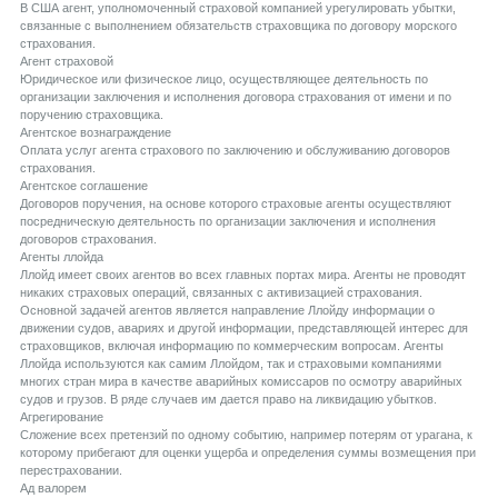
В США агент, уполномоченный страховой компанией урегулировать убытки,
связанные с выполнением обязательств страховщика по договору морского
страхования.
Aгент страховой
Юридическое или физическое лицо, осуществляющее деятельность по
организации заключения и исполнения договора страхования от имени и по
поручению страховщика.
Aгентское вознаграждение
Оплата услуг агента страхового по заключению и обслуживанию договоров
страхования.
Aгентское соглашение
Договоров поручения, на основе которого страховые агенты осуществляют
посредническую деятельность по организации заключения и исполнения
договоров страхования.
Aгенты ллойда
Ллойд имеет своих агентов во всех главных портах мира. Агенты не проводят
никаких страховых операций, связанных с активизацией страхования.
Основной задачей агентов является направление Ллойду информации о
движении судов, авариях и другой информации, представляющей интерес для
страховщиков, включая информацию по коммерческим вопросам. Агенты
Ллойда используются как самим Ллойдом, так и страховыми компаниями
многих стран мира в качестве аварийных комиссаров по осмотру аварийных
судов и грузов. В ряде случаев им дается право на ликвидацию убытков.
Aгрегирование
Сложение всех претензий по одному событию, например потерям от урагана, к
которому прибегают для оценки ущерба и определения суммы возмещения при
перестраховании.
Aд валорем