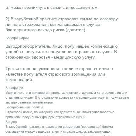
Б. может возникнуть в связи с индоссаментом.
2) В зарубежной практике страховая сумма по договору
личного страхования, выплачиваемая в случае
благоприятного исхода риска (дожитие).
Бенефициарий
Выгодоприобретатель. Лицо, получившее компенсацию
ущерба в результате наступления страхового случая. В
страховании здоровья - медицинскую услугу.
Третья сторона, указанная в полисе страхователем в
качестве получателя страхового возмещения или
компенсации.
Бенефиции
Услуги, льготы и привилегии, представляемые отдельным категориям лиц или
отдельным лицам. В страховании здоровья - медицинские услуги, получаемые
застрахованным контингентом.
Бесприбыльные полисы
Страховой полис, по которому его держатель не может участвовать в
прибылях, полученных фондом страхования жизни.
Биндер
В зарубежной практике страхования временная (переходная) форма
соглашения между страхователем и страховщиком, закрепляющая