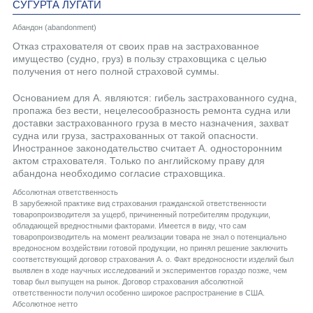
СУГУРТА ЛУГАТИ
Абандон (abandonment)
Отказ страхователя от своих прав на застрахованное
имущество (судно, груз) в пользу страховщика с целью
получения от него полной страховой суммы.
Основанием для А. являются: гибель застрахованного судна,
пропажа без вести, нецелесообразность ремонта судна или
доставки застрахованного груза в место назначения, захват
судна или груза, застрахованных от такой опасности.
Иностранное законодательство считает А. односторонним
актом страхователя. Только по английскому праву для
абандона необходимо согласие страховщика.
Абсолютная ответственность
В зарубежной практике вид страхования гражданской ответственности
товаропроизводителя за ущерб, причиненный потребителям продукции,
обладающей вредностными факторами. Имеется в виду, что сам
товаропроизводитель на момент реализации товара не знал о потенциально
вредоносном воздействии готовой продукции, но принял решение заключить
соответствующий договор страхования А. о. Факт вредоносности изделий был
выявлен в ходе научных исследований и экспериментов гораздо позже, чем
товар был выпущен на рынок. Договор страхования абсолютной
ответственности получил особенно широкое распространение в США.
Aбсолютное нетто