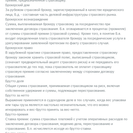
премии, предназначенной страховщику.
Брокерский дом
За рубежом страховой брокер, зарегистрированный в качестве юридического
лица, Б.д. - составная часть деловой инфраструктуры страхового рынка.
Брокерское вознаграждение
Сумма, выплачиваемая брокеру страховому за посредничество при
заключении договора страхования. Б.в. оговаривается в процентах (промилле)
от суммы страховой премии (страховой суммы). Кроме того, в понятие Б.в.
входит определенная плата страхователя брокеру за посреднические услуги в
урегулировании заявленной претензии по факту страхового случая.
Брокерское право
В зарубежной практике страхования право, предоставленное страховому
брокеру законом хранить страховой полис, выписанный страховщиком,
(означает предварительный акцепт страхового риска) и не передавать его
страхователю до тех пор, пока страхователь не оплатит страховщику
страховую премию согласно заключенному между сторонами договору
страхования.
Брутто доля
Общая сумма страхования, принимаемая страховщиком на риск, включая
собственное удержание и суммы, подлежащие перестрахованию.
Брутто за нетто
Выражение применяется в судоходном деле в тех случаях, когда вес упаковки
или тары груза является настолько незначительным, что его можно
игнорировать и вес-брутто принять за вес-нетто.
Брутто-премия
Ставка премии: сумма страховых платежей с учетом оперативных расходов по
заключению договора страхования, ведению дела, перестрахованию и
страхованию. Б.п. исчисляется исходя из брутто-ставки.