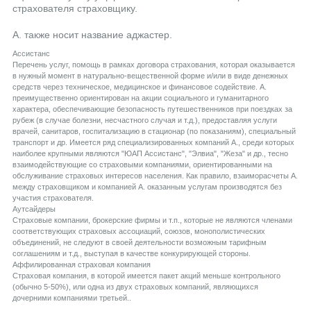
страхователя страховщику.
А. также носит название аджастер.
Aссистанс
Перечень услуг, помощь в рамках договора страхования, которая оказывается
в нужный момент в натурально-вещественной форме и/или в виде денежных
средств через техническое, медицинское и финансовое содействие. А.
преимущественно ориентирован на акции социального и гуманитарного
характера, обеспечивающие безопасность путешественников при поездках за
рубеж (в случае болезни, несчастного случая и т.д.), предоставляя услуги
врачей, санитаров, госпитализацию в стационар (по показаниям), специальный
транспорт и др. Имеется ряд специализированных компаний А., среди которых
наиболее крупными являются "ЮАП Ассистанс", "Элвиа", "Жеза" и др., тесно
взаимодействующие со страховыми компаниями, ориентированными на
обслуживание страховых интересов населения. Как правило, взаиморасчеты А.
между страховщиком и компанией А. оказанным услугам производятся без
участия страхователя.
Aутсайдеры
Страховые компании, брокерские фирмы и т.п., которые не являются членами
соответствующих страховых ассоциаций, союзов, монополистических
объединений, не следуют в своей деятельности возможным тарифным
соглашениям и т.д., выступая в качестве конкурирующей стороны.
Aффилированная страховая компания
Страховая компания, в которой имеется пакет акций меньше контрольного
(обычно 5-50%), или одна из двух страховых компаний, являющихся
дочерними компаниями третьей..