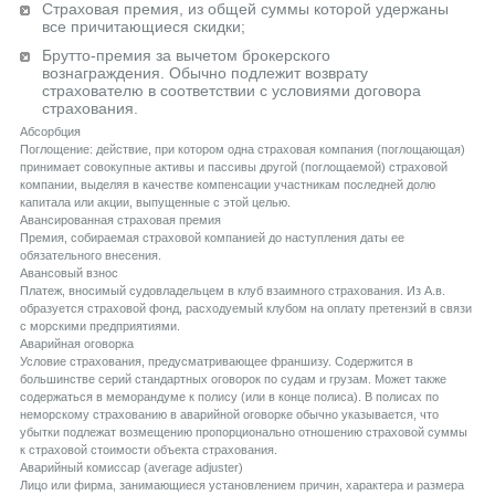
Страховая премия, из общей суммы которой удержаны
все причитающиеся скидки;
Брутто-премия за вычетом брокерского
вознаграждения. Обычно подлежит возврату
страхователю в соответствии с условиями договора
страхования.
Aбсорбция
Поглощение: действие, при котором одна страховая компания (поглощающая)
принимает совокупные активы и пассивы другой (поглощаемой) страховой
компании, выделяя в качестве компенсации участникам последней долю
капитала или акции, выпущенные с этой целью.
Aвансированная страховая премия
Премия, собираемая страховой компанией до наступления даты ее
обязательного внесения.
Aвансовый взнос
Платеж, вносимый судовладельцем в клуб взаимного страхования. Из А.в.
образуется страховой фонд, расходуемый клубом на оплату претензий в связи
с морскими предприятиями.
Aварийная оговорка
Условие страхования, предусматривающее франшизу. Содержится в
большинстве серий стандартных оговорок по судам и грузам. Может также
содержаться в меморандуме к полису (или в конце полиса). В полисах по
неморскому страхованию в аварийной оговорке обычно указывается, что
убытки подлежат возмещению пропорционально отношению страховой суммы
к страховой стоимости объекта страхования.
Aварийный комиссар (average adjuster)
Лицо или фирма, занимающиеся установлением причин, характера и размера