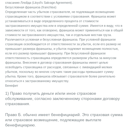
спасанию Ллойда (Lloyd's Salvage Agreement).
Безусловная франшиза (franchise)
Определенная часть убытков страхователя, не подлежащая возмещению
страховщиком в соответствии с условиями страхования. Франшиза может
устанавливаться в виде определенного процента от стоимости
застрахованного имущества или в определенной сумме. Имеется в виду, что в
зависимости от того, как оговорено, франшиза может применяться как в общей
стоимости застрахованного имущества, так и отдельным местам груза.
Различаются условная и безусловная франшиза. При условной франшизе
страховщик освобождается от ответственности за убыток, если его размер не
превышает размера франшизы, и убыток подлежит возмещению полностью,
если его размер превышает франшизу. При безусловной франшизе
ответственность страховщика определяется размером убытка за минусом
франшизы. Внесение в договор страхования франшизы имеет целью
освободить страховщика от расходов, связанных с ликвидацией мелких
убытков, поскольку во многих случаях такие расходы превышают сумму
убытка. Кроме того, франшиза обязывает страхователя более рачительно
относиться к застрахованному имуществу.
Бенефит
1) Право получить деньги и/или иное страховое
обслуживание, согласно заключенному сторонами договору
страхования.
Право Б. обычно имеет бенефициарий. Это страховая сумма
или страховое возмещение, подлежащее выплате
бенефициарию.