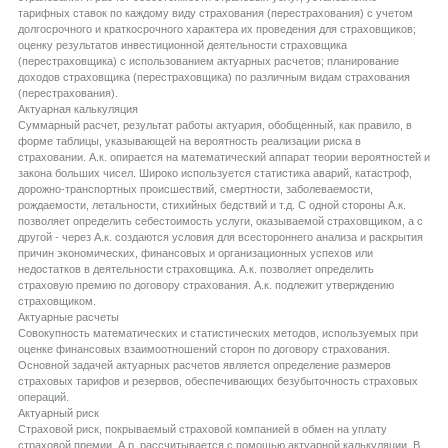
тарифных ставок по каждому виду страхования (перестрахования) с учетом
долгосрочного и краткосрочного характера их проведения для страховщиков;
оценку результатов инвестиционной деятельности страховщика
(перестраховщика) с использованием актуарных расчетов; планирование
доходов страховщика (перестраховщика) по различным видам страхования
(перестрахования).
Aктуарная калькуляция
Суммарный расчет, результат работы актуария, обобщенный, как правило, в
форме таблицы, указывающей на вероятность реализации риска в
страховании. А.к. опирается на математический аппарат теории вероятностей и
закона больших чисел. Широко используется статистика аварий, катастроф,
дорожно-транспортных происшествий, смертности, заболеваемости,
рождаемости, летальности, стихийных бедствий и т.д. С одной стороны А.к.
позволяет определить себестоимость услуги, оказываемой страховщиком, а с
другой - через А.к. создаются условия для всестороннего анализа и раскрытия
причин экономических, финансовых и организационных успехов или
недостатков в деятельности страховщика. А.к. позволяет определить
страховую премию по договору страхования. А.к. подлежит утверждению
страховщиком.
Aктуарные расчеты
Совокупность математических и статистических методов, используемых при
оценке финансовых взаимоотношений сторон по договору страхования.
Основной задачей актуарных расчетов является определение размеров
страховых тарифов и резервов, обеспечивающих безубыточность страховых
операций.
Aктуарный риск
Страховой риск, покрываемый страховой компанией в обмен на уплату
страховой премии. А.р. рассчитывается с помощью актуарной калькуляции. В