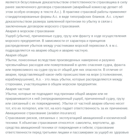
является безусловным доказательством ответственности страховщика в силу
ранее заключенного договора страхования (аварийный комиссар делает об
этом особую оговорку в тексте А.с.). В практике страховой работы применяют
стандартизированные формы А.с. в виде типографских бланков. А.с. служит
доказательством размера заявленной претензии по убытку в связи с
заключенным договором морского страхования.
Aвария в морском страховании
Ущерб (убытки), причиненные судну, грузу или фрахту в ходе осуществления
морского предприятия. В зависимости от характера и принципов
распределения убытков между участниками морской перевозки А. в м.с.
подразделяется на аварию общую и аварию частную.
Aвария общая
Убытки, понесенные вследствие произведенных намеренно и разумно
чрезвычайных расходов или пожертвований в целях спасения судна, фрахта
или перевозимого на судне груза от общей для них опасности. В отличие от
аварии, представляющей какое-либо происшествие на море (столкновение,
кораблекрушение), А.о. - это лишь убытки, которые распределяются между
сторонами, участвующими в общем морском предприятии.
Aвария частная
Убытки, которые не подпадают под признаки общей аварии или не
приравниваются к ней (непреднамеренный ущерб, причиненный судну, грузу
или связанный с их повреждением). Убытки от частной аварии обычно несет
тот, кто их потерпел, или тот, на кого падает ответственность за их причинение.
Aвиационное страхование (aviation insurance)
Страхование рисков, связанных с эксплуатацией авиационной и космической
техники. К объектам страхования относятся: самолеты, вертолеты, др.
средства авиационной техники от повреждения и гибели; страхование
ответственности перед третьими лицами и пассажирами за ущерб их здоровью