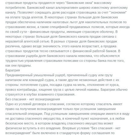
страховые продукты продаются через "банковские окна" массовому
потребителю. Банковский канал альтернативен широко известному агентскому
каналу. Позволяет сокращать долю расходов страховщика за счет "экономии"
на оплате труда агентов. В некоторых странах большая доля банковских
продаж обеспечена наличием налоговых льгот для накопительных полисов по
страхованию жизни, а также спецификой продаваемых полисов, которые иногда
по своей сути - финансовые продукты, имеющие страховую оболочку. В
некоторых странах большая доля банковского канала продаж связана с
неразвитой агентской сетью. В разных странах доля банковских продаж
различна, однако везде значимость этого канала возрастает, а продажа
страховых продуктов тесно связывается с финансовой работой банков. В
страховании ущерба доля банковского канала невелика, что объясняется
трудностью управления страховыми полисами со стороны банка после того,
как они проданы.
Баратрия
Преднамеренный умышленный ущерб, причиненный судну или грузу
капитаном или командой судна, а также другие незаконные действия с их
стороны: потопление судна, посадка судна на мель, отклонение от курса,
провоз контрабанды, хищение груза с целью личной наживы. Баратрии обычно
страхуется в клубах взаимного страхования.
Без спасания - нет вознаграждения
Одно из условий договора о спасании, согласно которому спасатель имеет
право на получение вознаграждения только при успешном завершении
спасательной операции. Под успешным завершением операции имеется в виду
не доставка спасенного имущества, в конечный пункт назначения, а в любое
безопасное место, в котором владелец спасенного имущества может
физически вступить в его владение. Впервые условие "Без спасания - нет
вознаграждения" было включено в стандартную форму соглашения по