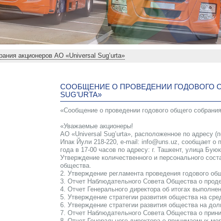
ания акционеров АО «Universal Sug’urta»
СООБЩЕНИЕ О ПРОВЕДЕНИИ ГОДОВОГО О
SUG’URTA»
«Сообщение о проведении годового общего собрания 
«Уважаемые акционеры!
АО «Universal Sug’urta», расположенное по адресу (п
Ипак Йули 218-220, e-mail: info@uns.uz, сообщает о
года в 17-00 часов по адресу: г. Ташкент, улица Бу
Утверждение количественного и персонального сост
общества.
2. Утверждение регламента проведения годового об
3. Отчет Наблюдательного Совета Общества о проде
4. Отчет Генерального директора об итогах выполне
5. Утверждение стратегии развития общества на сред
6. Утверждение стратегии развития общества на долго
7. Отчет Наблюдательного Совета Общества о прин
8. Отчет Генерального директора о принимаемых ме