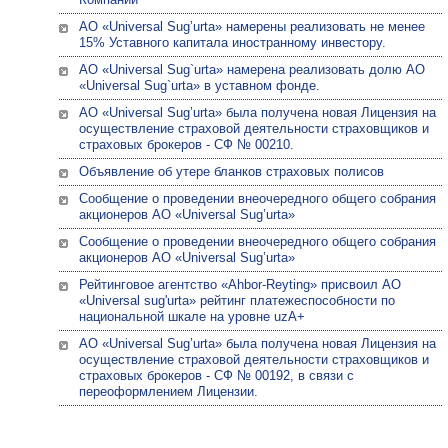
АО «Universal Sug’urta» намерены реализовать не менее
15% Уставного капитала иностранному инвестору.
АО «Universal Sug`urta» намерена реализовать долю АО
«Universal Sug`urta» в уставном фонде.
АО «Univеrsal Sug’urta» была получена новая Лицензия на
осуществление страховой деятельности страховщиков и
страховых брокеров - СФ № 00210.
Объявление об утере бланков страховых полисов
Сообщение о проведении внеочередного общего собрания
акционеров АО «Universal Sug’urta»
Сообщение о проведении внеочередного общего собрания
акционеров АО «Universal Sug’urta»
Рейтинговое агентство «Ahbor-Reyting» присвоил АО
«Universal sug'urta» рейтинг платежеспособности по
национальной шкале на уровне uzA+
АО «Univеrsal Sug’urta» была получена новая Лицензия на
осуществление страховой деятельности страховщиков и
страховых брокеров - СФ № 00192, в связи с
переоформлением Лицензии.