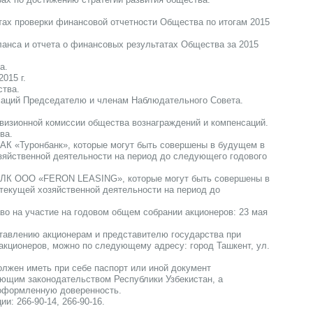
тах проверки финансовой отчетности Общества по итогам 2015
аланса и отчета о финансовых результатах Общества за 2015
а.
015 г.
ства.
нсаций Председателю и членам Наблюдательного Совета.
визионной комиссии общества вознаграждений и компенсаций.
ва.
АК «Туронбанк», которые могут быть совершены в будущем в
зяйственной деятельности на период до следующего годового
 ЛК ООО «FERON LEASING», которые могут быть совершены в
текущей хозяйственной деятельности на период до
во на участие на годовом общем собрании акционеров: 23 мая
авлению акционерам и представителю государства при
акционеров, можно по следующему адресу: город Ташкент, ул.
олжен иметь при себе паспорт или иной документ
ющим законодательством Республики Узбекистан, а
 оформленную доверенность.
: 266-90-14, 266-90-16.