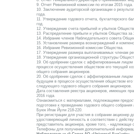
9. Отчет Ревизионной комиссии по итогам 2015 года.
10. Заключение аудиторской организации о результа
года.
11. Утверждение годового отчета, бухгалтерского б
год.
12. Утверждение счета прибылей и убытков Обществ
13. Распределение прибыли и убытков Общества за 2
14. Избрание членов Наблюдательного совета Обще
15. Установление размера вознаграждений и компе
16. Избрание Ревизионной комиссии Общества.
17. Утверждение размера выплачиваемых членам ре
18. Утверждение организационной структуры Общест
19. Об одобрении сделок с аффилированным лицом 
процессе осуществления обществом его текущей хо
общего собрания акционеров.
20. Об одобрении сделок с аффилированным лицом
будущем в процессе осуществления обществом его 
следующего годового общего собрания акционеров.
Дата составления реестра акционеров, имеющих пра
2016 года.
Ознакомиться с материалами, подлежащими предост
подготовке к проведению годового общего собрания 
Буюк Ипак Йули 218-220.
При регистрации для участия в собрании акционер д
удостоверяющий личность в соответствии с действу
представитель акционера, кроме того, - надлежаще
Телефоны для получения дополнительной информации
Наблюдательный Совет АО «Universal Sug’urta».