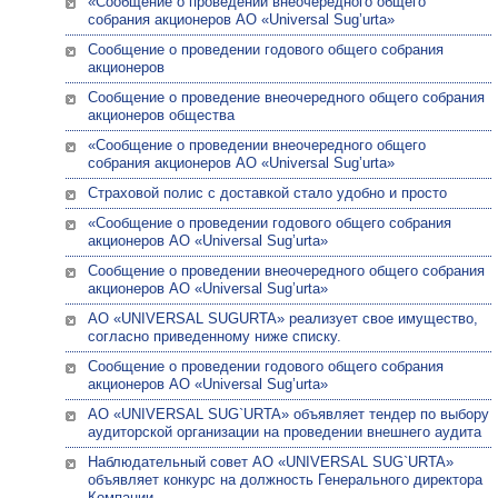
«Сообщение о проведении внеочередного общего
собрания акционеров АО «Universal Sug’urta»
Сообщение о проведении годового общего собрания
акционеров
Сообщение о проведение внеочередного общего собрания
акционеров общества
«Сообщение о проведении внеочередного общего
собрания акционеров АО «Universal Sug’urta»
Страховой полис с доставкой стало удобно и просто
«Сообщение о проведении годового общего собрания
акционеров АО «Universal Sug’urta»
Сообщение о проведении внеочередного общего собрания
акционеров АО «Universal Sug’urta»
АО «UNIVERSAL SUGURTA» реализует свое имущество,
согласно приведенному ниже списку.
Сообщение о проведении годового общего собрания
акционеров АО «Universal Sug’urta»
АО «UNIVERSAL SUG`URTA» объявляет тендер по выбору
аудиторской организации на проведении внешнего аудита
Наблюдательный совет АО «UNIVERSAL SUG`URTA»
объявляет конкурс на должность Генерального директора
Компании