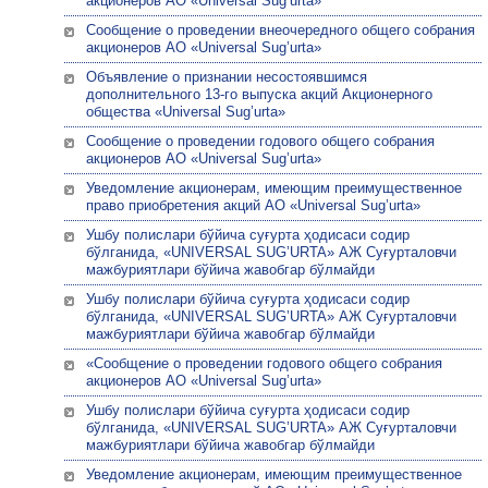
акционеров АО «Universal Sug’urta»
Сообщение о проведении внеочередного общего собрания
акционеров АО «Universal Sug’urta»
Объявление о признании несостоявшимся
дополнительного 13-го выпуска акций Акционерного
общества «Universal Sug’urta»
Сообщение о проведении годового общего собрания
акционеров АО «Universal Sug’urta»
Уведомление акционерам, имеющим преимущественное
право приобретения акций АО «Universal Sug’urta»
Ушбу полислари бўйича суғурта ҳодисаси содир
бўлганида, «UNIVERSAL SUG’URTA» АЖ Суғурталовчи
мажбуриятлари бўйича жавобгар бўлмайди
Ушбу полислари бўйича суғурта ҳодисаси содир
бўлганида, «UNIVERSAL SUG’URTA» АЖ Суғурталовчи
мажбуриятлари бўйича жавобгар бўлмайди
«Сообщение о проведении годового общего собрания
акционеров АО «Universal Sug’urta»
Ушбу полислари бўйича суғурта ҳодисаси содир
бўлганида, «UNIVERSAL SUG’URTA» АЖ Суғурталовчи
мажбуриятлари бўйича жавобгар бўлмайди
Уведомление акционерам, имеющим преимущественное