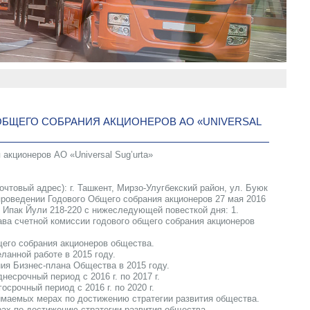
БЩЕГО СОБРАНИЯ АКЦИОНЕРОВ АО «UNIVERSAL
акционеров АО «Universal Sug’urta»
очтовый адрес): г. Ташкент, Мирзо-Улугбекский район, ул. Буюк
 проведении Годового Общего собрания акционеров 27 мая 2016
юк Ипак Йули 218-220 с нижеследующей повесткой дня: 1.
ава счетной комиссии годового общего собрания акционеров
щего собрания акционеров общества.
ланной работе в 2015 году.
ния Бизнес-плана Общества в 2015 году.
несрочный период с 2016 г. по 2017 г.
срочный период с 2016 г. по 2020 г.
имаемых мерах по достижению стратегии развития общества.
рах по достижению стратегии развития общества.