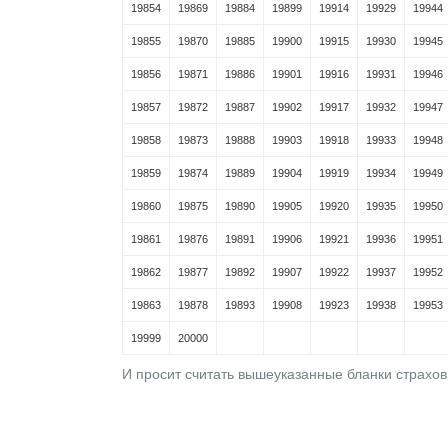
19854
19869
19884
19899
19914
19929
19944
19855
19870
19885
19900
19915
19930
19945
19856
19871
19886
19901
19916
19931
19946
19857
19872
19887
19902
19917
19932
19947
19858
19873
19888
19903
19918
19933
19948
19859
19874
19889
19904
19919
19934
19949
19860
19875
19890
19905
19920
19935
19950
19861
19876
19891
19906
19921
19936
19951
19862
19877
19892
19907
19922
19937
19952
19863
19878
19893
19908
19923
19938
19953
19999
20000
И просит считать вышеуказанные бланки страхо