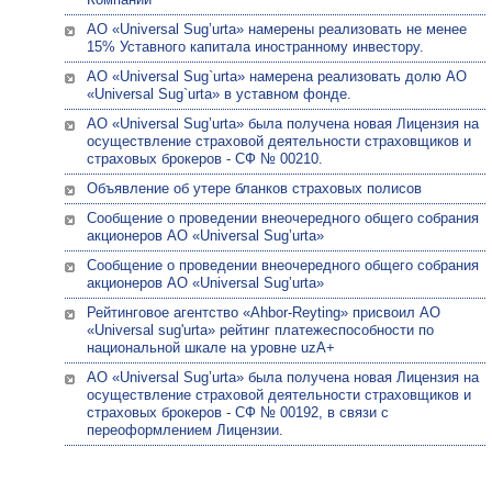
АО «Universal Sug’urta» намерены реализовать не менее
15% Уставного капитала иностранному инвестору.
АО «Universal Sug`urta» намерена реализовать долю АО
«Universal Sug`urta» в уставном фонде.
АО «Univеrsal Sug’urta» была получена новая Лицензия на
осуществление страховой деятельности страховщиков и
страховых брокеров - СФ № 00210.
Объявление об утере бланков страховых полисов
Сообщение о проведении внеочередного общего собрания
акционеров АО «Universal Sug’urta»
Сообщение о проведении внеочередного общего собрания
акционеров АО «Universal Sug’urta»
Рейтинговое агентство «Ahbor-Reyting» присвоил АО
«Universal sug'urta» рейтинг платежеспособности по
национальной шкале на уровне uzA+
АО «Univеrsal Sug’urta» была получена новая Лицензия на
осуществление страховой деятельности страховщиков и
страховых брокеров - СФ № 00192, в связи с
переоформлением Лицензии.