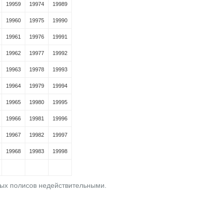
19959
19974
19989
19960
19975
19990
19961
19976
19991
19962
19977
19992
19963
19978
19993
19964
19979
19994
19965
19980
19995
19966
19981
19996
19967
19982
19997
19968
19983
19998
вых полисов недействительными.