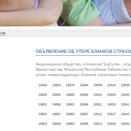
сов
ОБЪЯВЛЕНИЕ ОБ УТЕРЕ БЛАНКОВ СТРАХ
Акционерное общество «Universal Sug’urta», о
Министерства Финансов Республики Узбекистан 
утере нижеследующих бланков страховых полисо
19849
19864
19879
19894
19909
19924
19939
19850
19865
19880
19895
19910
19925
19940
19851
19866
19881
19896
19911
19926
19941
19852
19867
19882
19897
19912
19927
19942
19853
19868
19883
19898
19913
19928
19943