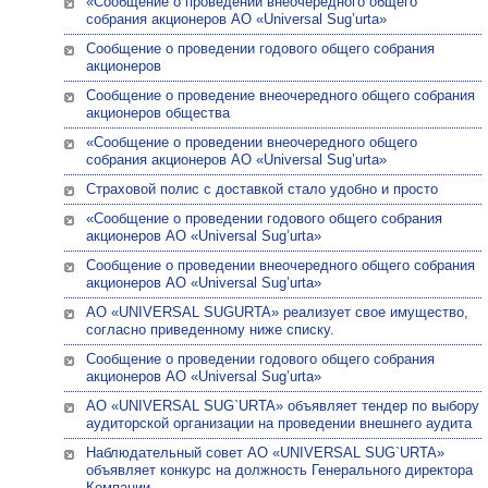
«Сообщение о проведении внеочередного общего
собрания акционеров АО «Universal Sug’urta»
Сообщение о проведении годового общего собрания
акционеров
Сообщение о проведение внеочередного общего собрания
акционеров общества
«Сообщение о проведении внеочередного общего
собрания акционеров АО «Universal Sug’urta»
Страховой полис с доставкой стало удобно и просто
«Сообщение о проведении годового общего собрания
акционеров АО «Universal Sug’urta»
Сообщение о проведении внеочередного общего собрания
акционеров АО «Universal Sug’urta»
АО «UNIVERSAL SUGURTA» реализует свое имущество,
согласно приведенному ниже списку.
Сообщение о проведении годового общего собрания
акционеров АО «Universal Sug’urta»
АО «UNIVERSAL SUG`URTA» объявляет тендер по выбору
аудиторской организации на проведении внешнего аудита
Наблюдательный совет АО «UNIVERSAL SUG`URTA»
объявляет конкурс на должность Генерального директора
Компании