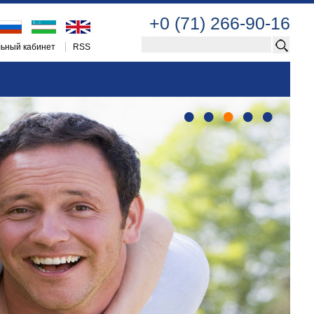
+0 (71) 266-90-16
ьный кабинет
RSS
•
•
•
•
•