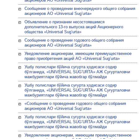
акционеров АО «Universal Sug’urta»
Сообщение о проведении внеочередного общего собрания
акционеров АО «Universal Sug’urta»
Объявление о признании несостоявшимся
дополнительного 13-го выпуска акций Акционерного
общества «Universal Sug’urta»
Сообщение о проведении годового общего собрания
акционеров АО «Universal Sug’urta»
Уведомление акционерам, имеющим преимущественное
право приобретения акций АО «Universal Sug’urta»
Ушбу полислари бўйича суғурта ҳодисаси содир
бўлганида, «UNIVERSAL SUG’URTA» АЖ Суғурталовчи
мажбуриятлари бўйича жавобгар бўлмайди
Ушбу полислари бўйича суғурта ҳодисаси содир
бўлганида, «UNIVERSAL SUG’URTA» АЖ Суғурталовчи
мажбуриятлари бўйича жавобгар бўлмайди
«Сообщение о проведении годового общего собрания
акционеров АО «Universal Sug’urta»
Ушбу полислари бўйича суғурта ҳодисаси содир
бўлганида, «UNIVERSAL SUG’URTA» АЖ Суғурталовчи
мажбуриятлари бўйича жавобгар бўлмайди
Уведомление акционерам, имеющим преимущественное