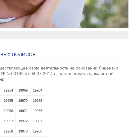
ОВЫХ ПОЛИСОВ
существляющее свою деятельность на основании Лицензии
СФ №00192 от 04.07.2014 г., настоящим уведомляет об
в:
19954
19969
19984
19955
19970
19985
19956
19971
19986
19957
19972
19987
19958
19973
19988