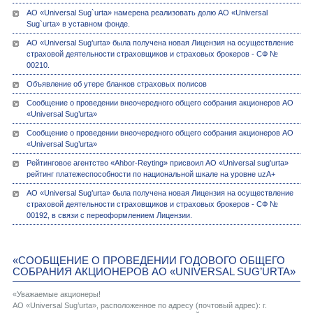
АО «Universal Sug`urta» намерена реализовать долю АО «Universal
Sug`urta» в уставном фонде.
АО «Univеrsal Sug’urta» была получена новая Лицензия на осуществление
страховой деятельности страховщиков и страховых брокеров - СФ №
00210.
Объявление об утере бланков страховых полисов
Сообщение о проведении внеочередного общего собрания акционеров АО
«Universal Sug’urta»
Сообщение о проведении внеочередного общего собрания акционеров АО
«Universal Sug’urta»
Рейтинговое агентство «Ahbor-Reyting» присвоил АО «Universal sug'urta»
рейтинг платежеспособности по национальной шкале на уровне uzA+
АО «Univеrsal Sug’urta» была получена новая Лицензия на осуществление
страховой деятельности страховщиков и страховых брокеров - СФ №
00192, в связи с переоформлением Лицензии.
«СООБЩЕНИЕ О ПРОВЕДЕНИИ ГОДОВОГО ОБЩЕГО
СОБРАНИЯ АКЦИОНЕРОВ АО «UNIVERSAL SUG’URTA»
«Уважаемые акционеры!
АО «Universal Sug’urta», расположенное по адресу (почтовый адрес): г.