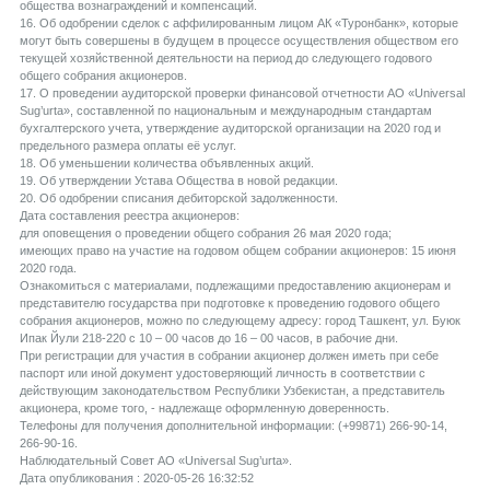
общества вознаграждений и компенсаций.
16. Об одобрении сделок с аффилированным лицом АК «Туронбанк», которые
могут быть совершены в будущем в процессе осуществления обществом его
текущей хозяйственной деятельности на период до следующего годового
общего собрания акционеров.
17. О проведении аудиторской проверки финансовой отчетности АО «Universal
Sug’urta», составленной по национальным и международным стандартам
бухгалтерского учета, утверждение аудиторской организации на 2020 год и
предельного размера оплаты её услуг.
18. Об уменьшении количества объявленных акций.
19. Об утверждении Устава Общества в новой редакции.
20. Об одобрении списания дебиторской задолженности.
Дата составления реестра акционеров:
для оповещения о проведении общего собрания 26 мая 2020 года;
имеющих право на участие на годовом общем собрании акционеров: 15 июня
2020 года.
Ознакомиться с материалами, подлежащими предоставлению акционерам и
представителю государства при подготовке к проведению годового общего
собрания акционеров, можно по следующему адресу: город Ташкент, ул. Буюк
Ипак Йули 218-220 с 10 – 00 часов до 16 – 00 часов, в рабочие дни.
При регистрации для участия в собрании акционер должен иметь при себе
паспорт или иной документ удостоверяющий личность в соответствии с
действующим законодательством Республики Узбекистан, а представитель
акционера, кроме того, - надлежаще оформленную доверенность.
Телефоны для получения дополнительной информации: (+99871) 266-90-14,
266-90-16.
Наблюдательный Совет АО «Universal Sug’urta».
Дата опубликования : 2020-05-26 16:32:52