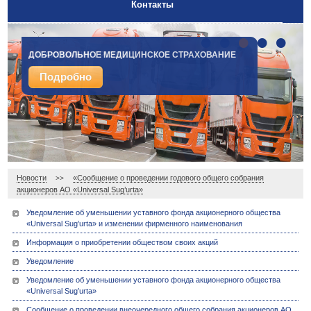
Контакты
•
•
•
•
•
ДОБРОВОЛЬНОЕ МЕДИЦИНСКОЕ СТРАХОВАНИЕ
СТРАХОВАНИЕ ГРУЗОВ
Подробно
Подробно
Новости
«Сообщение о проведении годового общего собрания
>>
акционеров АО «Universal Sug’urta»
Уведомление об уменьшении уставного фонда акционерного общества
«Universal Sug’urta» и изменении фирменного наименования
Информация о приобретении обществом своих акций
Уведомление
Уведомление об уменьшении уставного фонда акционерного общества
«Universal Sug’urta»
Сообщение о проведении внеочередного общего собрания акционеров АО