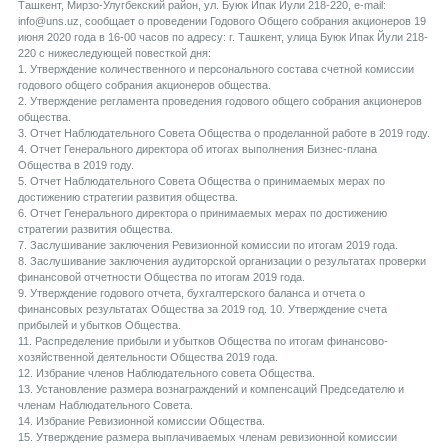
Ташкент, Мирзо-Улугбекский район, ул. Буюк Ипак Йули 218-220, e-mail:
info@uns.uz, сообщает о проведении Годового Общего собрания акционеров 19
июня 2020 года в 16-00 часов по адресу: г. Ташкент, улица Буюк Ипак Йули 218-
220 с нижеследующей повесткой дня:
1. Утверждение количественного и персонального состава счетной комиссии
годового общего собрания акционеров общества.
2. Утверждение регламента проведения годового общего собрания акционеров
общества.
3. Отчет Наблюдательного Совета Общества о проделанной работе в 2019 году.
4. Отчет Генерального директора об итогах выполнения Бизнес-плана
Общества в 2019 году.
5. Отчет Наблюдательного Совета Общества о принимаемых мерах по
достижению стратегии развития общества.
6. Отчет Генерального директора о принимаемых мерах по достижению
стратегии развития общества.
7. Заслушивание заключения Ревизионной комиссии по итогам 2019 года.
8. Заслушивание заключения аудиторской организации о результатах проверки
финансовой отчетности Общества по итогам 2019 года.
9. Утверждение годового отчета, бухгалтерского баланса и отчета о
финансовых результатах Общества за 2019 год. 10. Утверждение счета
прибылей и убытков Общества.
11. Распределение прибыли и убытков Общества по итогам финансово-
хозяйственной деятельности Общества 2019 года.
12. Избрание членов Наблюдательного совета Общества.
13. Установление размера вознаграждений и компенсаций Председателю и
членам Наблюдательного Совета.
14. Избрание Ревизионной комиссии Общества.
15. Утверждение размера выплачиваемых членам ревизионной комиссии