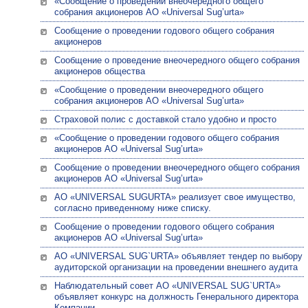
«Сообщение о проведении внеочередного общего
собрания акционеров АО «Universal Sug’urta»
Сообщение о проведении годового общего собрания
акционеров
Сообщение о проведение внеочередного общего собрания
акционеров общества
«Сообщение о проведении внеочередного общего
собрания акционеров АО «Universal Sug’urta»
Страховой полис с доставкой стало удобно и просто
«Сообщение о проведении годового общего собрания
акционеров АО «Universal Sug’urta»
Сообщение о проведении внеочередного общего собрания
акционеров АО «Universal Sug’urta»
АО «UNIVERSAL SUGURTA» реализует свое имущество,
согласно приведенному ниже списку.
Сообщение о проведении годового общего собрания
акционеров АО «Universal Sug’urta»
АО «UNIVERSAL SUG`URTA» объявляет тендер по выбору
аудиторской организации на проведении внешнего аудита
Наблюдательный совет АО «UNIVERSAL SUG`URTA»
объявляет конкурс на должность Генерального директора
Компании