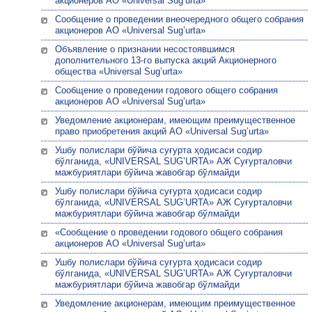
акционеров АО «Universal Sug’urta»
Сообщение о проведении внеочередного общего собрания
акционеров АО «Universal Sug’urta»
Объявление о признании несостоявшимся
дополнительного 13-го выпуска акций Акционерного
общества «Universal Sug’urta»
Сообщение о проведении годового общего собрания
акционеров АО «Universal Sug’urta»
Уведомление акционерам, имеющим преимущественное
право приобретения акций АО «Universal Sug’urta»
Ушбу полислари бўйича суғурта ҳодисаси содир
бўлганида, «UNIVERSAL SUG’URTA» АЖ Суғурталовчи
мажбуриятлари бўйича жавобгар бўлмайди
Ушбу полислари бўйича суғурта ҳодисаси содир
бўлганида, «UNIVERSAL SUG’URTA» АЖ Суғурталовчи
мажбуриятлари бўйича жавобгар бўлмайди
«Сообщение о проведении годового общего собрания
акционеров АО «Universal Sug’urta»
Ушбу полислари бўйича суғурта ҳодисаси содир
бўлганида, «UNIVERSAL SUG’URTA» АЖ Суғурталовчи
мажбуриятлари бўйича жавобгар бўлмайди
Уведомление акционерам, имеющим преимущественное