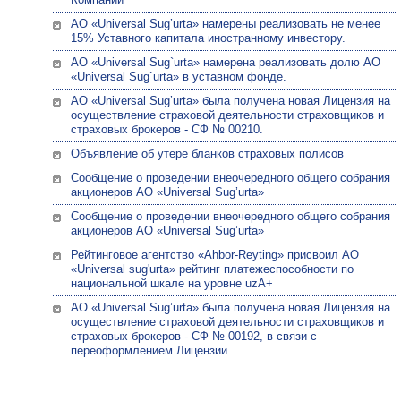
АО «Universal Sug’urta» намерены реализовать не менее
15% Уставного капитала иностранному инвестору.
АО «Universal Sug`urta» намерена реализовать долю АО
«Universal Sug`urta» в уставном фонде.
АО «Univеrsal Sug’urta» была получена новая Лицензия на
осуществление страховой деятельности страховщиков и
страховых брокеров - СФ № 00210.
Объявление об утере бланков страховых полисов
Сообщение о проведении внеочередного общего собрания
акционеров АО «Universal Sug’urta»
Сообщение о проведении внеочередного общего собрания
акционеров АО «Universal Sug’urta»
Рейтинговое агентство «Ahbor-Reyting» присвоил АО
«Universal sug'urta» рейтинг платежеспособности по
национальной шкале на уровне uzA+
АО «Univеrsal Sug’urta» была получена новая Лицензия на
осуществление страховой деятельности страховщиков и
страховых брокеров - СФ № 00192, в связи с
переоформлением Лицензии.