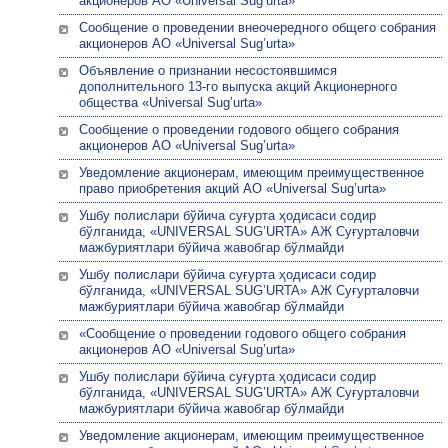
акционеров АО «Universal Sug’urta»
Сообщение о проведении внеочередного общего собрания
акционеров АО «Universal Sug’urta»
Объявление о признании несостоявшимся
дополнительного 13-го выпуска акций Акционерного
общества «Universal Sug’urta»
Сообщение о проведении годового общего собрания
акционеров АО «Universal Sug’urta»
Уведомление акционерам, имеющим преимущественное
право приобретения акций АО «Universal Sug’urta»
Ушбу полислари бўйича суғурта ҳодисаси содир
бўлганида, «UNIVERSAL SUG’URTA» АЖ Суғурталовчи
мажбуриятлари бўйича жавобгар бўлмайди
Ушбу полислари бўйича суғурта ҳодисаси содир
бўлганида, «UNIVERSAL SUG’URTA» АЖ Суғурталовчи
мажбуриятлари бўйича жавобгар бўлмайди
«Сообщение о проведении годового общего собрания
акционеров АО «Universal Sug’urta»
Ушбу полислари бўйича суғурта ҳодисаси содир
бўлганида, «UNIVERSAL SUG’URTA» АЖ Суғурталовчи
мажбуриятлари бўйича жавобгар бўлмайди
Уведомление акционерам, имеющим преимущественное