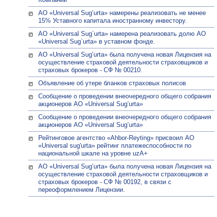
АО «Universal Sug’urta» намерены реализовать не менее
15% Уставного капитала иностранному инвестору.
АО «Universal Sug`urta» намерена реализовать долю АО
«Universal Sug`urta» в уставном фонде.
АО «Univеrsal Sug’urta» была получена новая Лицензия на
осуществление страховой деятельности страховщиков и
страховых брокеров - СФ № 00210.
Объявление об утере бланков страховых полисов
Сообщение о проведении внеочередного общего собрания
акционеров АО «Universal Sug’urta»
Сообщение о проведении внеочередного общего собрания
акционеров АО «Universal Sug’urta»
Рейтинговое агентство «Ahbor-Reyting» присвоил АО
«Universal sug'urta» рейтинг платежеспособности по
национальной шкале на уровне uzA+
АО «Univеrsal Sug’urta» была получена новая Лицензия на
осуществление страховой деятельности страховщиков и
страховых брокеров - СФ № 00192, в связи с
переоформлением Лицензии.