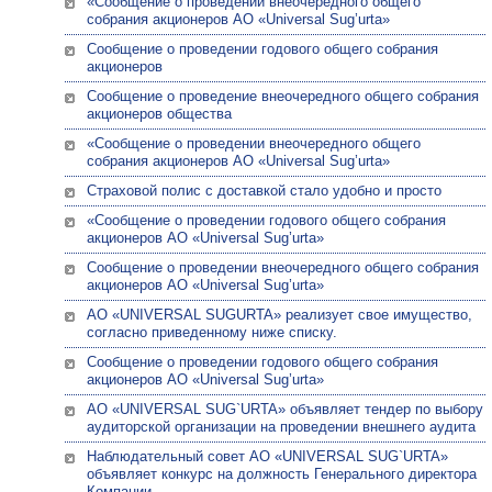
«Сообщение о проведении внеочередного общего
собрания акционеров АО «Universal Sug’urta»
Сообщение о проведении годового общего собрания
акционеров
Сообщение о проведение внеочередного общего собрания
акционеров общества
«Сообщение о проведении внеочередного общего
собрания акционеров АО «Universal Sug’urta»
Страховой полис с доставкой стало удобно и просто
«Сообщение о проведении годового общего собрания
акционеров АО «Universal Sug’urta»
Сообщение о проведении внеочередного общего собрания
акционеров АО «Universal Sug’urta»
АО «UNIVERSAL SUGURTA» реализует свое имущество,
согласно приведенному ниже списку.
Сообщение о проведении годового общего собрания
акционеров АО «Universal Sug’urta»
АО «UNIVERSAL SUG`URTA» объявляет тендер по выбору
аудиторской организации на проведении внешнего аудита
Наблюдательный совет АО «UNIVERSAL SUG`URTA»
объявляет конкурс на должность Генерального директора
Компании