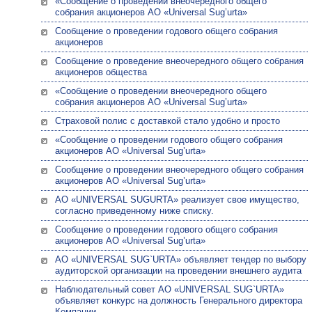
«Сообщение о проведении внеочередного общего
собрания акционеров АО «Universal Sug’urta»
Сообщение о проведении годового общего собрания
акционеров
Сообщение о проведение внеочередного общего собрания
акционеров общества
«Сообщение о проведении внеочередного общего
собрания акционеров АО «Universal Sug’urta»
Страховой полис с доставкой стало удобно и просто
«Сообщение о проведении годового общего собрания
акционеров АО «Universal Sug’urta»
Сообщение о проведении внеочередного общего собрания
акционеров АО «Universal Sug’urta»
АО «UNIVERSAL SUGURTA» реализует свое имущество,
согласно приведенному ниже списку.
Сообщение о проведении годового общего собрания
акционеров АО «Universal Sug’urta»
АО «UNIVERSAL SUG`URTA» объявляет тендер по выбору
аудиторской организации на проведении внешнего аудита
Наблюдательный совет АО «UNIVERSAL SUG`URTA»
объявляет конкурс на должность Генерального директора
Компании