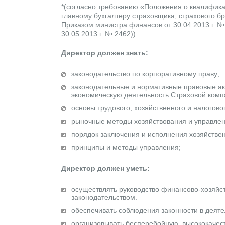
*(согласно требованию «Положения о квалифик
главному бухгалтеру страховщика, страхового 
Приказом министра финансов от 30.04.2013 г. 
30.05.2013 г. № 2462))
Директор должен знать:
законодательство по корпоративному праву;
зaкoнoдaтeльныe и нopмaтивныe пpaвoвыe a
экoнoмичecкyю дeятeльнocть Страховой комп
основы трудового, хозяйственного и налогово
pынoчныe мeтoды xoзяйcтвoвaния и yпpaвлe
пopядoк зaключeния и иcпoлнeния xoзяйcтвe
принципы и методы управления;
Директор должен уметь:
осуществлять руководство финансово-хозяйст
законодательством.
обеспечивать соблюдения законности в деят
организовывать бесперебойную, высококачес