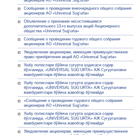
акционеров АО «Universal Sug’urta»
Сообщение о проведении внеочередного общего собрания
акционеров АО «Universal Sug’urta»
Объявление о признании несостоявшимся
дополнительного 13-го выпуска акций Акционерного
общества «Universal Sug’urta»
Сообщение о проведении годового общего собрания
акционеров АО «Universal Sug’urta»
Уведомление акционерам, имеющим преимущественное
право приобретения акций АО «Universal Sug’urta»
Ушбу полислари бўйича суғурта ҳодисаси содир
бўлганида, «UNIVERSAL SUG’URTA» АЖ Суғурталовчи
мажбуриятлари бўйича жавобгар бўлмайди
Ушбу полислари бўйича суғурта ҳодисаси содир
бўлганида, «UNIVERSAL SUG’URTA» АЖ Суғурталовчи
мажбуриятлари бўйича жавобгар бўлмайди
«Сообщение о проведении годового общего собрания
акционеров АО «Universal Sug’urta»
Ушбу полислари бўйича суғурта ҳодисаси содир
бўлганида, «UNIVERSAL SUG’URTA» АЖ Суғурталовчи
мажбуриятлари бўйича жавобгар бўлмайди
Уведомление акционерам, имеющим преимущественное