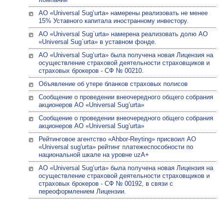
АО «Universal Sug’urta» намерены реализовать не менее
15% Уставного капитала иностранному инвестору.
АО «Universal Sug`urta» намерена реализовать долю АО
«Universal Sug`urta» в уставном фонде.
АО «Univеrsal Sug’urta» была получена новая Лицензия на
осуществление страховой деятельности страховщиков и
страховых брокеров - СФ № 00210.
Объявление об утере бланков страховых полисов
Сообщение о проведении внеочередного общего собрания
акционеров АО «Universal Sug’urta»
Сообщение о проведении внеочередного общего собрания
акционеров АО «Universal Sug’urta»
Рейтинговое агентство «Ahbor-Reyting» присвоил АО
«Universal sug'urta» рейтинг платежеспособности по
национальной шкале на уровне uzA+
АО «Univеrsal Sug’urta» была получена новая Лицензия на
осуществление страховой деятельности страховщиков и
страховых брокеров - СФ № 00192, в связи с
переоформлением Лицензии.