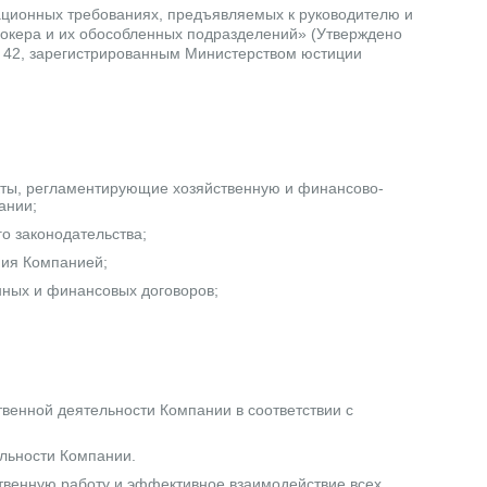
ационных требованиях, предъявляемых к руководителю и
брокера и их обособленных подразделений» (Утверждено
№ 42, зарегистрированным Министерством юстиции
кты, peглaмeнтиpyющиe xoзяйcтвeннyю и финaнcoвo-
ании;
го законодательства;
ния Компанией;
нныx и финaнcoвыx дoгoвopoв;
венной деятельности Компании в соответствии с
ельности Компании.
твенную работу и эффективное взаимодействие всех