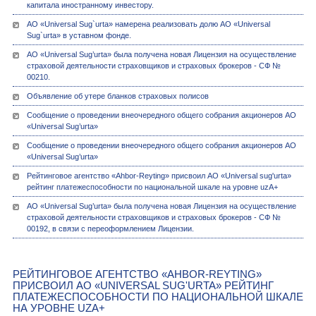
капитала иностранному инвестору.
АО «Universal Sug`urta» намерена реализовать долю АО «Universal
Sug`urta» в уставном фонде.
АО «Univеrsal Sug’urta» была получена новая Лицензия на осуществление
страховой деятельности страховщиков и страховых брокеров - СФ №
00210.
Объявление об утере бланков страховых полисов
Сообщение о проведении внеочередного общего собрания акционеров АО
«Universal Sug’urta»
Сообщение о проведении внеочередного общего собрания акционеров АО
«Universal Sug’urta»
Рейтинговое агентство «Ahbor-Reyting» присвоил АО «Universal sug'urta»
рейтинг платежеспособности по национальной шкале на уровне uzA+
АО «Univеrsal Sug’urta» была получена новая Лицензия на осуществление
страховой деятельности страховщиков и страховых брокеров - СФ №
00192, в связи с переоформлением Лицензии.
РЕЙТИНГОВОЕ АГЕНТСТВО «AHBOR-REYTING»
ПРИСВОИЛ АО «UNIVERSAL SUG'URTA» РЕЙТИНГ
ПЛАТЕЖЕСПОСОБНОСТИ ПО НАЦИОНАЛЬНОЙ ШКАЛЕ
НА УРОВНЕ UZA+