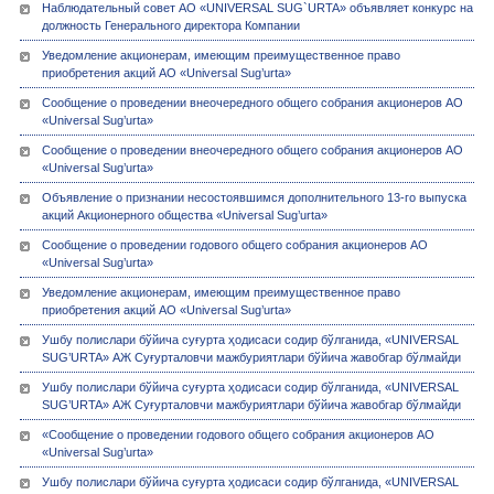
Наблюдательный совет АО «UNIVERSAL SUG`URTA» объявляет конкурс на
должность Генерального директора Компании
Уведомление акционерам, имеющим преимущественное право
приобретения акций АО «Universal Sug’urta»
Сообщение о проведении внеочередного общего собрания акционеров АО
«Universal Sug’urta»
Сообщение о проведении внеочередного общего собрания акционеров АО
«Universal Sug’urta»
Объявление о признании несостоявшимся дополнительного 13-го выпуска
акций Акционерного общества «Universal Sug’urta»
Сообщение о проведении годового общего собрания акционеров АО
«Universal Sug’urta»
Уведомление акционерам, имеющим преимущественное право
приобретения акций АО «Universal Sug’urta»
Ушбу полислари бўйича суғурта ҳодисаси содир бўлганида, «UNIVERSAL
SUG’URTA» АЖ Суғурталовчи мажбуриятлари бўйича жавобгар бўлмайди
Ушбу полислари бўйича суғурта ҳодисаси содир бўлганида, «UNIVERSAL
SUG’URTA» АЖ Суғурталовчи мажбуриятлари бўйича жавобгар бўлмайди
«Сообщение о проведении годового общего собрания акционеров АО
«Universal Sug’urta»
Ушбу полислари бўйича суғурта ҳодисаси содир бўлганида, «UNIVERSAL