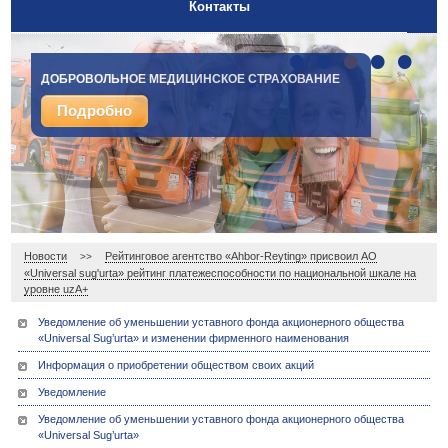
Контакты
•
•
•
•
•
ДОБРОВОЛЬНОЕ МЕДИЦИНСКОЕ СТРАХОВАНИЕ
СТРАХОВАНИЕ ГРУЗОВ
Подробно
Подробно
Новости
Рейтинговое агентство «Ahbor-Reyting» присвоил АО
>>
«Universal sug'urta» рейтинг платежеспособности по национальной шкале на
уровне uzA+
Уведомление об уменьшении уставного фонда акционерного общества
«Universal Sug’urta» и изменении фирменного наименования
Информация о приобретении обществом своих акций
Уведомление
Уведомление об уменьшении уставного фонда акционерного общества
«Universal Sug’urta»