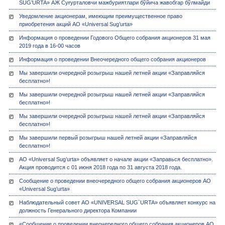
SUG’URTA» АЖ Суғурталовчи мажбуриятлари бўйича жавобгар бўлмайди
Уведомление акционерам, имеющим преимущественное право
приобретения акций АО «Universal Sug’urta»
Информация о проведении Годового Общего собрания акционеров 31 мая
2019 года в 16-00 часов
Информация о проведении Внеочередного общего собрания акционеров
Мы завершили очередной розыгрыш нашей летней акции «Заправляйся
бесплатно»!
Мы завершили очередной розыгрыш нашей летней акции «Заправляйся
бесплатно»!
Мы завершили очередной розыгрыш нашей летней акции «Заправляйся
бесплатно»!
Мы завершили первый розыгрыш нашей летней акции «Заправляйся
бесплатно»!
АО «Universal Sug’urta» объявляет о начале акции «Заправься бесплатно».
Акция проводится с 01 июня 2018 года по 31 августа 2018 года.
Сообщение о проведении внеочередного общего собрания акционеров АО
«Universal Sug’urta»
Наблюдательный совет АО «UNIVERSAL SUG`URTA» объявляет конкурс на
должность Генерального директора Компании
«Сообщение о проведении внеочередного общего собрания акционеров АО