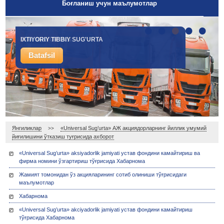
Боғланиш учун маълумотлар
•
•
•
•
•
IXTIYORIY TIBBIY SUG'URTA
YUK SUG'URTASI
Batafsil
Batafsil
Янгиликлар
«Universal Sug’urta» АЖ акциядорларнинг йиллик умумий
>>
йиғилишини ўтказиш туғрисида ахборот
«Universal Sug’urta» aksiyadorlik jamiyati устав фондини камайтириш ва
фирма номини ўзгартириш тўғрисида Хабарнома
Жамият томонидан ўз акцияларининг сотиб олиниши тўғрисидаги
маълумотлар
Хабарнома
«Universal Sug’urta» akciyadorlik jamiyati устав фондини камайтириш
тўғрисида Хабарнома