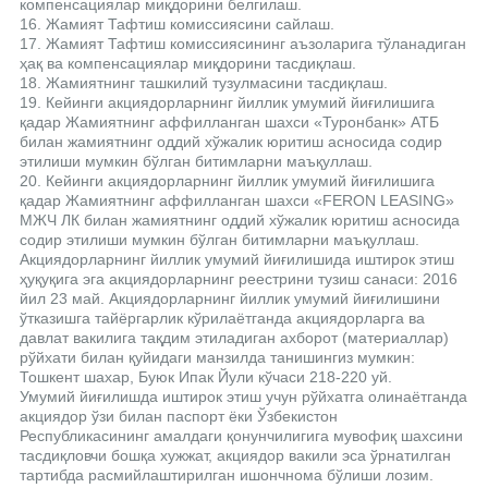
компенсациялар миқдорини белгилаш.
16. Жамият Тафтиш комиссиясини сайлаш.
17. Жамият Тафтиш комиссиясининг аъзоларига тўланадиган
ҳақ ва компенсациялар миқдорини тасдиқлаш.
18. Жамиятнинг ташкилий тузулмасини тасдиқлаш.
19. Кейинги акциядорларнинг йиллик умумий йиғилишига
қадар Жамиятнинг аффилланган шахси «Туронбанк» АТБ
билан жамиятнинг оддий хўжалик юритиш асносида содир
этилиши мумкин бўлган битимларни маъқуллаш.
20. Кейинги акциядорларнинг йиллик умумий йиғилишига
қадар Жамиятнинг аффилланган шахси «FERON LEASING»
МЖЧ ЛК билан жамиятнинг оддий хўжалик юритиш асносида
содир этилиши мумкин бўлган битимларни маъқуллаш.
Акциядорларнинг йиллик умумий йиғилишида иштирок этиш
ҳуқуқига эга акциядорларнинг реестрини тузиш санаси: 2016
йил 23 май. Акциядорларнинг йиллик умумий йиғилишини
ўтказишга тайёргарлик кўрилаётганда акциядорларга ва
давлат вакилига тақдим этиладиган ахборот (материаллар)
рўйхати билан қуйидаги манзилда танишингиз мумкин:
Тошкент шахар, Буюк Ипак Йули кўчаси 218-220 уй.
Умумий йиғилишда иштирок этиш учун рўйхатга олинаётганда
акциядор ўзи билан паспорт ёки Ўзбекистон
Республикасининг амалдаги қонунчилигига мувофиқ шахсини
тасдиқловчи бошқа хужжат, акциядор вакили эса ўрнатилган
тартибда расмийлаштирилган ишончнома бўлиши лозим.