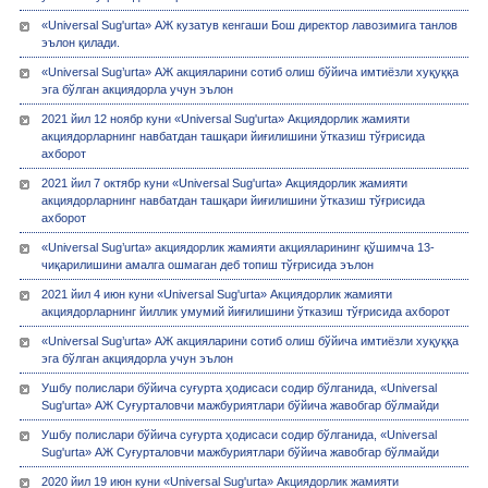
«Universal Sug'urta» АЖ кузатув кенгаши Бош директор лавозимига танлов
эълон қилади.
«Universal Sug’urta» АЖ акцияларини сотиб олиш бўйича имтиёзли хуқуққа
эга бўлган акциядорла учун эълон
2021 йил 12 ноябр куни «Universal Sug'urta» Акциядорлик жамияти
акциядорларнинг навбатдан ташқари йиғилишини ўтказиш тўғрисида
ахборот
2021 йил 7 октябр куни «Universal Sug'urta» Акциядорлик жамияти
акциядорларнинг навбатдан ташқари йиғилишини ўтказиш тўғрисида
ахборот
«Universal Sug’urta» акциядорлик жамияти акцияларининг қўшимча 13-
чиқарилишини амалга ошмаган деб топиш тўғрисида эълон
2021 йил 4 июн куни «Universal Sug'urta» Акциядорлик жамияти
акциядорларнинг йиллик умумий йиғилишини ўтказиш тўғрисида ахборот
«Universal Sug’urta» АЖ акцияларини сотиб олиш бўйича имтиёзли хуқуққа
эга бўлган акциядорла учун эълон
Ушбу полислари бўйича суғурта ҳодисаси содир бўлганида, «Universal
Sug'urta» АЖ Суғурталовчи мажбуриятлари бўйича жавобгар бўлмайди
Ушбу полислари бўйича суғурта ҳодисаси содир бўлганида, «Universal
Sug'urta» АЖ Суғурталовчи мажбуриятлари бўйича жавобгар бўлмайди
2020 йил 19 июн куни «Universal Sug'urta» Акциядорлик жамияти