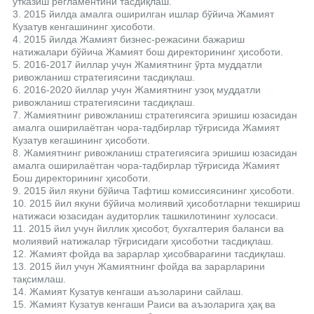
ўтказиш регламентини тасдиқлаш.
3. 2015 йилда амалга оширилган ишлар бўйича Жамият
Кузатув кенгашининг ҳисоботи.
4. 2015 йилда Жамият бизнес-режасини бажариш
натижалари бўйича Жамият бош директорининг ҳисоботи.
5. 2016-2017 йиллар учун Жамиятнинг ўрта муддатли
ривожланиш стратегиясини тасдиқлаш.
6. 2016-2020 йиллар учун Жамиятнинг узоқ муддатли
ривожланиш стратегиясини тасдиқлаш.
7. Жамиятнинг ривожланиш стратегиясига эришиш юзасидан
амалга оширилаётган чора-тадбирлар тўғрисида Жамият
Кузатув кегашининг ҳисоботи.
8. Жамиятнинг ривожланиш стратегиясига эришиш юзасидан
амалга оширилаётган чора-тадбирлар тўғрисида Жамият
Бош директорининг ҳисоботи.
9. 2015 йил якуни бўйича Тафтиш комиссиясининг ҳисоботи.
10. 2015 йил якуни бўйича молиявий ҳисоботларни текшириш
натижаси юзасидан аудиторлик ташкилотининг хулосаси.
11. 2015 йил учун йиллик ҳисобот, бухгалтерия баланси ва
молиявий натижалар тўғрисидаги ҳисоботни тасдиқлаш.
12. Жамият фойда ва зарарлар ҳисобварағини тасдиқлаш.
13. 2015 йил учун Жамиятнинг фойда ва зарарларини
тақсимлаш.
14. Жамият Кузатув кенгаши аъзоларини сайлаш.
15. Жамият Кузатув кенгаши Раиси ва аъзоларига ҳақ ва