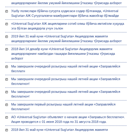
акциядорларнинг йиллик умумий йиғилишини ўтказиш тўғрисида ахборот
Ушбу полислари бўйича суғурта ҳодисаси содир бўлганида, «Universal
Sug'urta» АЖ Суғурталовчи мажбуриятлари бўйича жавобгар бўлмайди
«Universal Sug’urta» АЖ акцияларини сотиб олиш бўйича имтиёзли хуқуққа
эга бўлган акциядорла учун эълон
2019 йил 31 май куни «Universal Sug'urta» Акциядорлик жамияти
акциядорларнинг йиллик умумий йиғилишини ўтказиш тўғрисида ахборот
2018 йил 14 декабр куни «Universal Sug'urta» Акциядорлик жамияти
акциядорларнинг навбатдан ташқари йиғилишини ўтказиш тўғрисида
ахборот
Мы завершили очередной розыгрыш нашей летней акции «Заправляйся
бесплатн
Мы завершили очередной розыгрыш нашей летней акции «Заправляйся
бесплатно»!
Мы завершили очередной розыгрыш нашей летней акции «Заправляйся
бесплатно»!
Мы завершили первый розыгрыш нашей летней акции «Заправляйся
бесплатно»!
АО «Universal Sug’urta» объявляет о начале акции «Заправься бесплатно».
Акция проводится с 01 июня 2018 года по 31 августа 2018 года.
2018 йил 31 май куни «Universal Sug'urta» Акциядорлик жамияти