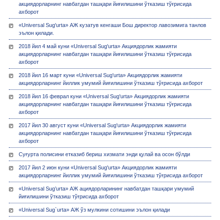
акциядорларнинг навбатдан ташқари йиғилишини ўтказиш тўғрисида
ахборот
«Universal Sug'urta» АЖ кузатув кенгаши Бош директор лавозимига танлов
эълон қилади.
2018 йил 4 май куни «Universal Sug'urta» Акциядорлик жамияти
акциядорларнинг навбатдан ташқари йиғилишини ўтказиш тўғрисида
ахборот
2018 йил 16 март куни «Universal Sug'urta» Акциядорлик жамияти
акциядорларнинг йиллик умумий йиғилишини ўтказиш тўғрисида ахборот
2018 йил 16 феврал куни «Universal Sug'urta» Акциядорлик жамияти
акциядорларнинг навбатдан ташқари йиғилишини ўтказиш тўғрисида
ахборот
2017 йил 30 август куни «Universal Sug'urta» Акциядорлик жамияти
акциядорларнинг навбатдан ташқари йиғилишини ўтказиш тўғрисида
ахборот
Суғурта полисини етказиб бериш хизмати энди қулай ва осон бўлди
2017 йил 2 июн куни «Universal Sug'urta» Акциядорлик жамияти
акциядорларнинг йиллик умумий йиғилишини ўтказиш тўғрисида ахборот
«Universal Sug’urta» АЖ ациядорларининг навбатдан ташқари умумий
йиғилишини ўтказиш тўғрисида ахборот
«Universal Sug`urta» АЖ ўз мулкини сотишини эълон қилади