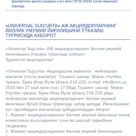
фаолиятини амалга ошириш учун янги СФ № 00192 сонли лицензия
берилди.
«UNIVERSAL SUG’URTA» АЖ АКЦИЯДОРЛАРНИНГ
ЙИЛЛИК УМУМИЙ ЙИҒИЛИШИНИ ЎТКАЗИШ
ТУҒРИСИДА АХБОРОТ
«Universal Sug’urta» АЖ акциядорларнинг йиллик умумий
йиғилишини ўтказиш туғрисида ахборот
Ҳурматли акциядорлар!
«Universal Sug’urta» Акциядорлик жамияти , жойлашган
манзили (почта манзили): Тошкент шахар, Мирзо-Улугбек
тумани, Буюк Ипак Йули кўчаси 218-220, e-mail: info@uns.uz,
2016 йил 27 май куни соат 17-00да Тошкент шахар, Мирзо-
Улугбек тумани, Буюк Ипак Йули кўчаси 218-220 уйда
жойлашган манзилда акциядорларнинг йиллик умумий
йиғилиши бўлиб ўтиши тўғрисида хабар қилади. Йиғилишнинг
кун тартибидаги масалалар қуйидагилардан иборат:
1. Жамият акциядорларининг йиллик умумий йиғилиши саноқ
комиссияси аъзоларининг сони ва шахсий таркибини
тасдиқлаш.
2. Жамият акциядорларининг йиллик умумий йиғилишини