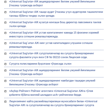
«Universal Sug’urta» АЖ акциядорларнинг йиллик умумий йиғилишини
ўтказиш туғрисида ахборот
«Universal Sug'urta» АЖ ташқи аудит ўтказиш учун аудиторлик ташкилотини
танлаш бўйича тендер эълон қилади.
«Universal Sug'urta» АЖ кузатув кенгаши Бош директор лавозимига танлов
эълон қилади.
«Universal Sug’urta» АЖ устав капиталининг камида 15 фоизини хорижий
инвесторга сотишни режалаштирмоқда.
«Universal Sug`urta» АЖ нинг устав капиталидаги улушини сотишни
режалаштирмоқда.
«Univеrsal Sug’urta» АЖ суғурталовчилар ва суғурта брокерларининг
суғурта фаолияти учун янги СФ № 00210 сонли Лицензия олди.
Суғурта полислариини йуқолгани тўғрисида эълон
«Universal Sug’urta» АЖ ациядорларининг йиллик умумий йиғилишини
ўтказиш тўғрисида ахборот
«Universal Sug’urta» АЖ ациядорларининг навбатдан ташқари умумий
йиғилишини ўтказиш тўғрисида ахборот
«Аҳбор-Рейтинг» Рейтинг агентлиги «Universal Sug’urta» АЖга тўлов
қобиляти бўйича миллий шкладаги uzA+ рейтингини берди.
Лицензиянинг кайта расмийлаштирилиши муносабати билан «Univеrsal
Sug’urta» АЖ га суғурталовчилар ва суғурта брокерларининг суғурта