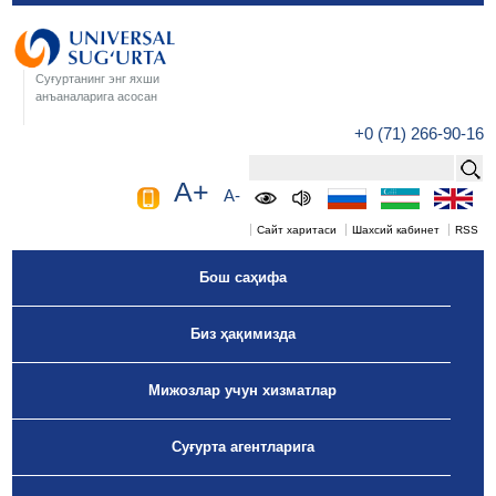
Суғуртанинг энг яхши
анъаналарига асосан
+0 (71) 266-90-16
A+
A-
Сайт харитаси
Шахсий кабинет
RSS
Бош саҳифа
Биз ҳақимизда
Мижозлар учун хизматлар
Суғурта агентларига