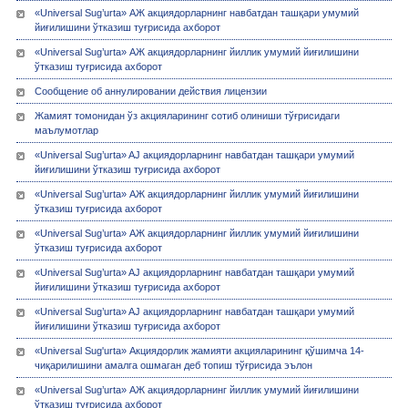
«Universal Sug’urta» АЖ акциядорларнинг навбатдан ташқари умумий
йиғилишини ўтказиш туғрисида ахборот
«Universal Sug’urta» АЖ акциядорларнинг йиллик умумий йиғилишини
ўтказиш туғрисида ахборот
Сообщение об аннулировании действия лицензии
Жамият томонидан ўз акцияларининг сотиб олиниши тўғрисидаги
маълумотлар
«Universal Sug’urta» AJ акциядорларнинг навбатдан ташқари умумий
йиғилишини ўтказиш туғрисида ахборот
«Universal Sug’urta» АЖ акциядорларнинг йиллик умумий йиғилишини
ўтказиш туғрисида ахборот
«Universal Sug’urta» АЖ акциядорларнинг йиллик умумий йиғилишини
ўтказиш туғрисида ахборот
«Universal Sug’urta» AJ акциядорларнинг навбатдан ташқари умумий
йиғилишини ўтказиш туғрисида ахборот
«Universal Sug’urta» AJ акциядорларнинг навбатдан ташқари умумий
йиғилишини ўтказиш туғрисида ахборот
«Universal Sug'urta» Акциядорлик жамияти акцияларининг қўшимча 14-
чиқарилишини амалга ошмаган деб топиш тўғрисида эълон
«Universal Sug’urta» АЖ акциядорларнинг йиллик умумий йиғилишини
ўтказиш туғрисида ахборот