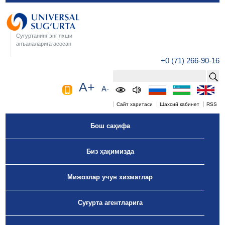
Суғуртанинг энг яхши
анъаналарига асосан
+0 (71) 266-90-16
A+
A-
Сайт харитаси
Шахсий кабинет
RSS
Бош саҳифа
Биз ҳақимизда
Мижозлар учун хизматлар
Суғурта агентларига