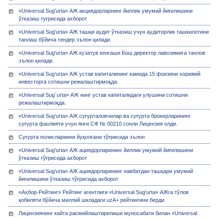
«Universal Sug’urta» АЖ акциядорларнинг йиллик умумий йиғилишини
ўтказиш туғрисида ахборот
«Universal Sug'urta» АЖ ташқи аудит ўтказиш учун аудиторлик ташкилотини
танлаш бўйича тендер эълон қилади.
«Universal Sug'urta» АЖ кузатув кенгаши Бош директор лавозимига танлов
эълон қилади.
«Universal Sug’urta» АЖ устав капиталининг камида 15 фоизини хорижий
инвесторга сотишни режалаштирмоқда.
«Universal Sug`urta» АЖ нинг устав капиталидаги улушини сотишни
режалаштирмоқда.
«Univеrsal Sug’urta» АЖ суғурталовчилар ва суғурта брокерларининг
суғурта фаолияти учун янги СФ № 00210 сонли Лицензия олди.
Суғурта полислариини йуқолгани тўғрисида эълон
«Universal Sug’urta» АЖ ациядорларининг йиллик умумий йиғилишини
ўтказиш тўғрисида ахборот
«Universal Sug’urta» АЖ ациядорларининг навбатдан ташқари умумий
йиғилишини ўтказиш тўғрисида ахборот
«Аҳбор-Рейтинг» Рейтинг агентлиги «Universal Sug’urta» АЖга тўлов
қобиляти бўйича миллий шкладаги uzA+ рейтингини берди.
Лицензиянинг кайта расмийлаштирилиши муносабати билан «Univеrsal