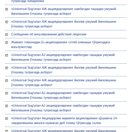
тўғрисида Хабарнома
«Universal Sug’urta» АЖ акциядорларнинг навбатдан ташқари умумий
йиғилишини ўтказиш туғрисида ахборот
«Universal Sug’urta» АЖ акциядорларнинг йиллик умумий йиғилишини
ўтказиш туғрисида ахборот
Сообщение об аннулировании действия лицензии
Жамият томонидан ўз акцияларининг сотиб олиниши тўғрисидаги
маълумотлар
«Universal Sug’urta» AJ акциядорларнинг навбатдан ташқари умумий
йиғилишини ўтказиш туғрисида ахборот
«Universal Sug’urta» АЖ акциядорларнинг йиллик умумий йиғилишини
ўтказиш туғрисида ахборот
«Universal Sug’urta» АЖ акциядорларнинг йиллик умумий йиғилишини
ўтказиш туғрисида ахборот
«Universal Sug’urta» AJ акциядорларнинг навбатдан ташқари умумий
йиғилишини ўтказиш туғрисида ахборот
«Universal Sug’urta» AJ акциядорларнинг навбатдан ташқари умумий
йиғилишини ўтказиш туғрисида ахборот
«Universal Sug'urta» Акциядорлик жамияти акцияларининг қўшимча 14-
чиқарилишини амалга ошмаган деб топиш тўғрисида эълон
«Universal Sug’urta» АЖ акциядорларнинг йиллик умумий йиғилишини