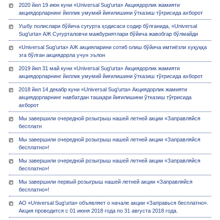
2020 йил 19 июн куни «Universal Sug'urta» Акциядорлик жамияти
акциядорларнинг йиллик умумий йиғилишини ўтказиш тўғрисида ахборот
Ушбу полислари бўйича суғурта ҳодисаси содир бўлганида, «Universal
Sug'urta» АЖ Суғурталовчи мажбуриятлари бўйича жавобгар бўлмайди
«Universal Sug’urta» АЖ акцияларини сотиб олиш бўйича имтиёзли хуқуққа
эга бўлган акциядорла учун эълон
2019 йил 31 май куни «Universal Sug'urta» Акциядорлик жамияти
акциядорларнинг йиллик умумий йиғилишини ўтказиш тўғрисида ахборот
2018 йил 14 декабр куни «Universal Sug'urta» Акциядорлик жамияти
акциядорларнинг навбатдан ташқари йиғилишини ўтказиш тўғрисида
ахборот
Мы завершили очередной розыгрыш нашей летней акции «Заправляйся
бесплатн
Мы завершили очередной розыгрыш нашей летней акции «Заправляйся
бесплатно»!
Мы завершили очередной розыгрыш нашей летней акции «Заправляйся
бесплатно»!
Мы завершили первый розыгрыш нашей летней акции «Заправляйся
бесплатно»!
АО «Universal Sug’urta» объявляет о начале акции «Заправься бесплатно».
Акция проводится с 01 июня 2018 года по 31 августа 2018 года.