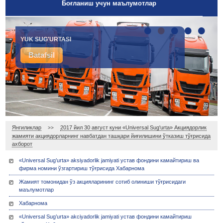
Боғланиш учун маълумотлар
•
•
•
•
•
IXTIYORIY TIBBIY SUG'URTA
YUK SUG'URTASI
Batafsil
Batafsil
Янгиликлар
2017 йил 30 август куни «Universal Sug'urta» Акциядорлик
>>
жамияти акциядорларнинг навбатдан ташқари йиғилишини ўтказиш тўғрисида
ахборот
«Universal Sug’urta» aksiyadorlik jamiyati устав фондини камайтириш ва
фирма номини ўзгартириш тўғрисида Хабарнома
Жамият томонидан ўз акцияларининг сотиб олиниши тўғрисидаги
маълумотлар
Хабарнома
«Universal Sug’urta» akciyadorlik jamiyati устав фондини камайтириш