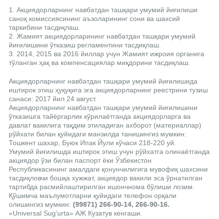
1. Акциядорларнинг навбатдан ташқари умумий йиғилиши
саноқ комиссиясининг аъзоларининг сони ва шахсий
таркибини тасдиқлаш.
2. Жамият акциядорларининг навбатдан ташқари умумий
йиғилишини ўтказиш регламентини тасдиқлаш.
3. 2014, 2015 ва 2016 йиллар учун Жамият ижроия органига
тўланган ҳақ ва компенсациялар миқдорини тасдиқлаш.
Акциядорларнинг навбатдан ташқари умумий йиғилишида
иштирок этиш ҳуқуқига эга акциядорларнинг реестрини тузиш
санаси: 2017 йил 24 август.
Акциядорларнинг навбатдан ташқари умумий йиғилишини
ўтказишга тайёргарлик кўрилаётганда акциядорларга ва
давлат вакилига тақдим этиладиган ахборот (материаллар)
рўйхати билан қуйидаги манзилда танишингиз мумкин:
Тошкент шахар, Буюк Ипак Йули кўчаси 218-220 уй.
Умумий йиғилишда иштирок этиш учун рўйхатга олинаётганда
акциядор ўзи билан паспорт ёки Ўзбекистон
Республикасининг амалдаги қонунчилигига мувофиқ шахсини
тасдиқловчи бошқа хужжат, акциядор вакили эса ўрнатилган
тартибда расмийлаштирилган ишончнома бўлиши лозим.
Қўшимча маълумотларни қуйидаги телефон орқали
олишингиз мумкин:
(99871) 266-90-14, 266-90-16.
«Universal Sug’urta» АЖ Кузатув кенгаши.