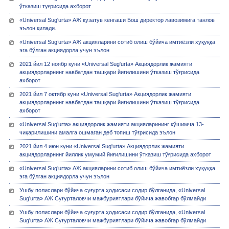
ўтказиш туғрисида ахборот
«Universal Sug'urta» АЖ кузатув кенгаши Бош директор лавозимига танлов
эълон қилади.
«Universal Sug’urta» АЖ акцияларини сотиб олиш бўйича имтиёзли хуқуққа
эга бўлган акциядорла учун эълон
2021 йил 12 ноябр куни «Universal Sug'urta» Акциядорлик жамияти
акциядорларнинг навбатдан ташқари йиғилишини ўтказиш тўғрисида
ахборот
2021 йил 7 октябр куни «Universal Sug'urta» Акциядорлик жамияти
акциядорларнинг навбатдан ташқари йиғилишини ўтказиш тўғрисида
ахборот
«Universal Sug’urta» акциядорлик жамияти акцияларининг қўшимча 13-
чиқарилишини амалга ошмаган деб топиш тўғрисида эълон
2021 йил 4 июн куни «Universal Sug'urta» Акциядорлик жамияти
акциядорларнинг йиллик умумий йиғилишини ўтказиш тўғрисида ахборот
«Universal Sug’urta» АЖ акцияларини сотиб олиш бўйича имтиёзли хуқуққа
эга бўлган акциядорла учун эълон
Ушбу полислари бўйича суғурта ҳодисаси содир бўлганида, «Universal
Sug'urta» АЖ Суғурталовчи мажбуриятлари бўйича жавобгар бўлмайди
Ушбу полислари бўйича суғурта ҳодисаси содир бўлганида, «Universal
Sug'urta» АЖ Суғурталовчи мажбуриятлари бўйича жавобгар бўлмайди