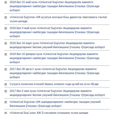
2018 йил 31 май куни «Universal Sug'urta» Акциядорлик жамияти
акциядорларнинг навбатдан ташқари йиғилишини ўтказиш тўғрисида
ахборот
«Universal Sug'urta» АЖ кузатув кенгаши Бош директор лавозимига танлов
эълон қилади.
2018 йил 4 май куни «Universal Sug'urta» Акциядорлик жамияти
акциядорларнинг навбатдан ташқари йиғилишини ўтказиш тўғрисида
ахборот
2018 йил 16 март куни «Universal Sug'urta» Акциядорлик жамияти
акциядорларнинг йиллик умумий йиғилишини ўтказиш тўғрисида ахборот
2018 йил 16 феврал куни «Universal Sug'urta» Акциядорлик жамияти
акциядорларнинг навбатдан ташқари йиғилишини ўтказиш тўғрисида
ахборот
2017 йил 30 август куни «Universal Sug'urta» Акциядорлик жамияти
акциядорларнинг навбатдан ташқари йиғилишини ўтказиш тўғрисида
ахборот
Суғурта полисини етказиб бериш хизмати энди қулай ва осон бўлди
2017 йил 2 июн куни «Universal Sug'urta» Акциядорлик жамияти
акциядорларнинг йиллик умумий йиғилишини ўтказиш тўғрисида ахборот
«Universal Sug’urta» АЖ ациядорларининг навбатдан ташқари умумий
йиғилишини ўтказиш тўғрисида ахборот
«Universal Sug`urta» АЖ ўз мулкини сотишини эълон қилади