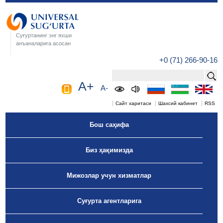
Суғуртанинг энг яхши
анъаналарига асосан
+0 (71) 266-90-16
A+
A-
Сайт харитаси
Шахсий кабинет
RSS
Бош саҳифа
Биз ҳақимизда
Мижозлар учун хизматлар
Суғурта агентларига