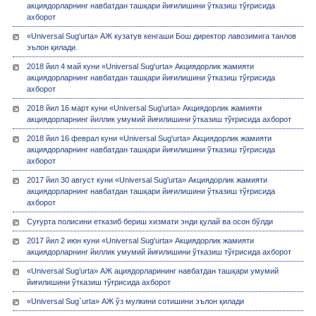
акциядорларнинг навбатдан ташқари йиғилишини ўтказиш тўғрисида
ахборот
«Universal Sug'urta» АЖ кузатув кенгаши Бош директор лавозимига танлов
эълон қилади.
2018 йил 4 май куни «Universal Sug'urta» Акциядорлик жамияти
акциядорларнинг навбатдан ташқари йиғилишини ўтказиш тўғрисида
ахборот
2018 йил 16 март куни «Universal Sug'urta» Акциядорлик жамияти
акциядорларнинг йиллик умумий йиғилишини ўтказиш тўғрисида ахборот
2018 йил 16 феврал куни «Universal Sug'urta» Акциядорлик жамияти
акциядорларнинг навбатдан ташқари йиғилишини ўтказиш тўғрисида
ахборот
2017 йил 30 август куни «Universal Sug'urta» Акциядорлик жамияти
акциядорларнинг навбатдан ташқари йиғилишини ўтказиш тўғрисида
ахборот
Суғурта полисини етказиб бериш хизмати энди қулай ва осон бўлди
2017 йил 2 июн куни «Universal Sug'urta» Акциядорлик жамияти
акциядорларнинг йиллик умумий йиғилишини ўтказиш тўғрисида ахборот
«Universal Sug’urta» АЖ ациядорларининг навбатдан ташқари умумий
йиғилишини ўтказиш тўғрисида ахборот
«Universal Sug`urta» АЖ ўз мулкини сотишини эълон қилади