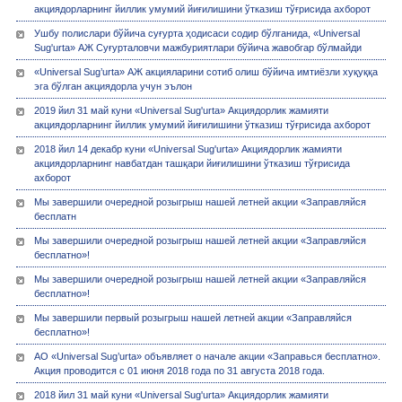
акциядорларнинг йиллик умумий йиғилишини ўтказиш тўғрисида ахборот
Ушбу полислари бўйича суғурта ҳодисаси содир бўлганида, «Universal
Sug'urta» АЖ Суғурталовчи мажбуриятлари бўйича жавобгар бўлмайди
«Universal Sug’urta» АЖ акцияларини сотиб олиш бўйича имтиёзли хуқуққа
эга бўлган акциядорла учун эълон
2019 йил 31 май куни «Universal Sug'urta» Акциядорлик жамияти
акциядорларнинг йиллик умумий йиғилишини ўтказиш тўғрисида ахборот
2018 йил 14 декабр куни «Universal Sug'urta» Акциядорлик жамияти
акциядорларнинг навбатдан ташқари йиғилишини ўтказиш тўғрисида
ахборот
Мы завершили очередной розыгрыш нашей летней акции «Заправляйся
бесплатн
Мы завершили очередной розыгрыш нашей летней акции «Заправляйся
бесплатно»!
Мы завершили очередной розыгрыш нашей летней акции «Заправляйся
бесплатно»!
Мы завершили первый розыгрыш нашей летней акции «Заправляйся
бесплатно»!
АО «Universal Sug’urta» объявляет о начале акции «Заправься бесплатно».
Акция проводится с 01 июня 2018 года по 31 августа 2018 года.
2018 йил 31 май куни «Universal Sug'urta» Акциядорлик жамияти