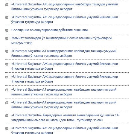
«Universal Sug’urta» АЖ акциядорларнинг навбатдан ташқари умумий
йиғилишини ўтказиш туғрисида ахборот
«Universal Sug’urta» АЖ акциядорларнинг йиллик умумий йиғилишини
ўтказиш туғрисида ахборот
Сообщение об аннулировании действия лицензии
Жамият томонидан ўз акцияларининг сотиб олиниши тўғрисидаги
маълумотлар
«Universal Sug’urta» AJ акциядорларнинг навбатдан ташқари умумий
йиғилишини ўтказиш туғрисида ахборот
«Universal Sug’urta» АЖ акциядорларнинг йиллик умумий йиғилишини
ўтказиш туғрисида ахборот
«Universal Sug’urta» АЖ акциядорларнинг йиллик умумий йиғилишини
ўтказиш туғрисида ахборот
«Universal Sug’urta» AJ акциядорларнинг навбатдан ташқари умумий
йиғилишини ўтказиш туғрисида ахборот
«Universal Sug’urta» AJ акциядорларнинг навбатдан ташқари умумий
йиғилишини ўтказиш туғрисида ахборот
«Universal Sug'urta» Акциядорлик жамияти акцияларининг қўшимча 14-
чиқарилишини амалга ошмаган деб топиш тўғрисида эълон
«Universal Sug’urta» АЖ акциядорларнинг йиллик умумий йиғилишини
ўтказиш туғрисида ахборот