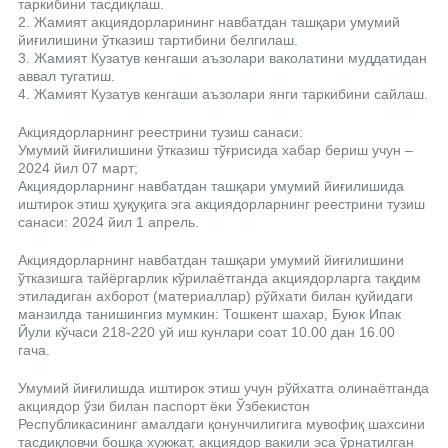
таркибини тасдиқлаш.
2. Жамият акциядорларининг навбатдан ташқари умумий
йиғилишини ўтказиш тартибини белгилаш.
3. Жамият Кузатув кенгаши аъзолари ваколатини муддатидан
аввал тугатиш.
4. Жамият Кузатув кенгаши аъзолари янги таркибини сайлаш.
Акциядорларнинг реестрини тузиш санаси:
Умумий йиғилишини ўтказиш тўғрисида хабар бериш учун –
2024 йил 07 март;
Акциядорларнинг навбатдан ташқари умумий йиғилишида
иштирок этиш ҳуқуқига эга акциядорларнинг реестрини тузиш
санаси: 2024 йил 1 апрель.
Акциядорларнинг навбатдан ташқари умумий йиғилишини
ўтказишга тайёргарлик кўрилаётганда акциядорларга тақдим
этиладиган ахборот (материаллар) рўйхати билан қуйидаги
манзилда танишингиз мумкин: Тошкент шахар, Буюк Ипак
Йули кўчаси 218-220 уй иш кунлари соат 10.00 дан 16.00
гача.
Умумий йиғилишда иштирок этиш учун рўйхатга олинаётганда
акциядор ўзи билан паспорт ёки Ўзбекистон
Республикасининг амалдаги қонунчилигига мувофиқ шахсини
тасдиқловчи бошқа хужжат, акциядор вакили эса ўрнатилган