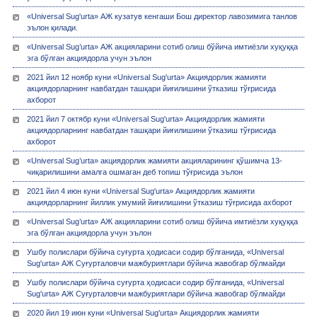
«Universal Sug'urta» АЖ кузатув кенгаши Бош директор лавозимига танлов
эълон қилади.
«Universal Sug’urta» АЖ акцияларини сотиб олиш бўйича имтиёзли хуқуққа
эга бўлган акциядорла учун эълон
2021 йил 12 ноябр куни «Universal Sug'urta» Акциядорлик жамияти
акциядорларнинг навбатдан ташқари йиғилишини ўтказиш тўғрисида
ахборот
2021 йил 7 октябр куни «Universal Sug'urta» Акциядорлик жамияти
акциядорларнинг навбатдан ташқари йиғилишини ўтказиш тўғрисида
ахборот
«Universal Sug’urta» акциядорлик жамияти акцияларининг қўшимча 13-
чиқарилишини амалга ошмаган деб топиш тўғрисида эълон
2021 йил 4 июн куни «Universal Sug'urta» Акциядорлик жамияти
акциядорларнинг йиллик умумий йиғилишини ўтказиш тўғрисида ахборот
«Universal Sug’urta» АЖ акцияларини сотиб олиш бўйича имтиёзли хуқуққа
эга бўлган акциядорла учун эълон
Ушбу полислари бўйича суғурта ҳодисаси содир бўлганида, «Universal
Sug'urta» АЖ Суғурталовчи мажбуриятлари бўйича жавобгар бўлмайди
Ушбу полислари бўйича суғурта ҳодисаси содир бўлганида, «Universal
Sug'urta» АЖ Суғурталовчи мажбуриятлари бўйича жавобгар бўлмайди
2020 йил 19 июн куни «Universal Sug'urta» Акциядорлик жамияти