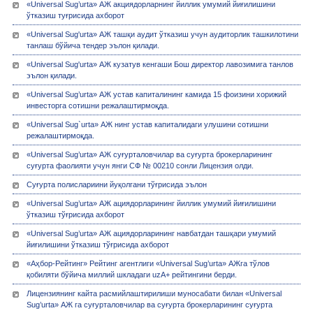
«Universal Sug’urta» АЖ акциядорларнинг йиллик умумий йиғилишини
ўтказиш туғрисида ахборот
«Universal Sug'urta» АЖ ташқи аудит ўтказиш учун аудиторлик ташкилотини
танлаш бўйича тендер эълон қилади.
«Universal Sug'urta» АЖ кузатув кенгаши Бош директор лавозимига танлов
эълон қилади.
«Universal Sug’urta» АЖ устав капиталининг камида 15 фоизини хорижий
инвесторга сотишни режалаштирмоқда.
«Universal Sug`urta» АЖ нинг устав капиталидаги улушини сотишни
режалаштирмоқда.
«Univеrsal Sug’urta» АЖ суғурталовчилар ва суғурта брокерларининг
суғурта фаолияти учун янги СФ № 00210 сонли Лицензия олди.
Суғурта полислариини йуқолгани тўғрисида эълон
«Universal Sug’urta» АЖ ациядорларининг йиллик умумий йиғилишини
ўтказиш тўғрисида ахборот
«Universal Sug’urta» АЖ ациядорларининг навбатдан ташқари умумий
йиғилишини ўтказиш тўғрисида ахборот
«Аҳбор-Рейтинг» Рейтинг агентлиги «Universal Sug’urta» АЖга тўлов
қобиляти бўйича миллий шкладаги uzA+ рейтингини берди.
Лицензиянинг кайта расмийлаштирилиши муносабати билан «Univеrsal
Sug’urta» АЖ га суғурталовчилар ва суғурта брокерларининг суғурта