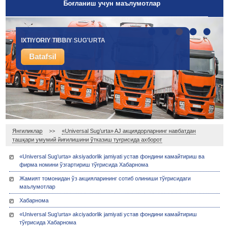
Боғланиш учун маълумотлар
•
•
•
•
•
IXTIYORIY TIBBIY SUG'URTA
YUK SUG'URTASI
Batafsil
Batafsil
Янгиликлар
«Universal Sug’urta» AJ акциядорларнинг навбатдан
>>
ташқари умумий йиғилишини ўтказиш туғрисида ахборот
«Universal Sug’urta» aksiyadorlik jamiyati устав фондини камайтириш ва
фирма номини ўзгартириш тўғрисида Хабарнома
Жамият томонидан ўз акцияларининг сотиб олиниши тўғрисидаги
маълумотлар
Хабарнома
«Universal Sug’urta» akciyadorlik jamiyati устав фондини камайтириш
тўғрисида Хабарнома