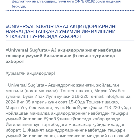
фаолиятини амалга ошириш учун янги СФ № 00192 сонли лицензия
берилди.
«UNIVERSAL SUG’URTA» AJ АКЦИЯДОРЛАРНИНГ
НАВБАТДАН ТАШҚАРИ УМУМИЙ ЙИҒИЛИШИНИ
ЎТКАЗИШ ТУҒРИСИДА АХБОРОТ
«Universal Sug’urta» AJ акциядорларнинг навбатдан
ташқари умумий йиғилишини ўтказиш туғрисида
ахборот
Ҳурматли акциядорлар!
«Universal Sug’urta» Акциядорлик жамияти, жойлашган
манзили (почта манзили): Тошкент шахар, Мирзо-Улугбек
тумани, Буюк Ипак Йули кўчаси 218-220, e-mail: info@uns.uz,
2024 йил 05 апрель куни соат 15-00да Тошкент шахар,
Мирзо-Улугбек тумани, Буюк Ипак Йули кўчаси 218-220 уйда
жойлашган манзилда акциядорларнинг навбатдан ташқари
умумий йиғилиши бўлиб ўтиши тўғрисида хабар қилади.
Йиғилишнинг кун тартибидаги масалалар қуйидагилардан
иборат: 1. Жамият акциядорларининг навбатдан ташқари
умумий йиғилиши саноқ комиссиясини миқдорий ва шахсий