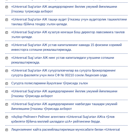
«Universal Sug’urta» АЖ акциядорларнинг йиллик умумий йиғилишини
ўтказиш туғрисида ахборот
«Universal Sug'urta» АЖ ташқи аудит ўтказиш учун аудиторлик ташкилотини
танлаш бўйича тендер эълон қилади.
«Universal Sug'urta» АЖ кузатув кенгаши Бош директор лавозимига танлов
эълон қилади.
«Universal Sug’urta» АЖ устав капиталининг камида 15 фоизини хорижий
инвесторга сотишни режалаштирмоқда.
«Universal Sug`urta» АЖ нинг устав капиталидаги улушини сотишни
режалаштирмоқда.
«Univеrsal Sug’urta» АЖ суғурталовчилар ва суғурта брокерларининг
суғурта фаолияти учун янги СФ № 00210 сонли Лицензия олди.
Суғурта полислариини йуқолгани тўғрисида эълон
«Universal Sug’urta» АЖ ациядорларининг йиллик умумий йиғилишини
ўтказиш тўғрисида ахборот
«Universal Sug’urta» АЖ ациядорларининг навбатдан ташқари умумий
йиғилишини ўтказиш тўғрисида ахборот
«Аҳбор-Рейтинг» Рейтинг агентлиги «Universal Sug’urta» АЖга тўлов
қобиляти бўйича миллий шкладаги uzA+ рейтингини берди.
Лицензиянинг кайта расмийлаштирилиши муносабати билан «Univеrsal