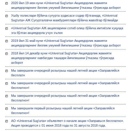
2020 йил 19 июн куни «Universal Sug'urta» Акциядорлик жамияти
акциядорларнинг йиллик умумий йиғилишини ўтказиш тўғрисида ахборот
Ушбу полислари бўйича суғурта ҳодисаси содир бўлганида, «Universal
Sug'urta» АЖ Суғурталовчи мажбуриятлари бўйича жавобгар бўлмайди
«Universal Sug’urta» АЖ акцияларини сотиб олиш бўйича имтиёзли хуқуққа
эга бўлган акциядорла учун эълон
2019 йил 31 май куни «Universal Sug'urta» Акциядорлик жамияти
акциядорларнинг йиллик умумий йиғилишини ўтказиш тўғрисида ахборот
2018 йил 14 декабр куни «Universal Sug'urta» Акциядорлик жамияти
акциядорларнинг навбатдан ташқари йиғилишини ўтказиш тўғрисида
ахборот
Мы завершили очередной розыгрыш нашей летней акции «Заправляйся
бесплатн
Мы завершили очередной розыгрыш нашей летней акции «Заправляйся
бесплатно»!
Мы завершили очередной розыгрыш нашей летней акции «Заправляйся
бесплатно»!
Мы завершили первый розыгрыш нашей летней акции «Заправляйся
бесплатно»!
АО «Universal Sug’urta» объявляет о начале акции «Заправься бесплатно».
Акция проводится с 01 июня 2018 года по 31 августа 2018 года.