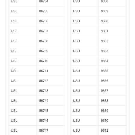
USL
86734
USU
9858
USL
86735
USU
9859
USL
86736
USU
9860
USL
86737
USU
9861
USL
86738
USU
9862
USL
86739
USU
9863
USL
86740
USU
9864
USL
86741
USU
9865
USL
86742
USU
9866
USL
86743
USU
9867
USL
86744
USU
9868
USL
86745
USU
9869
USL
86746
USU
9870
USL
86747
USU
9871