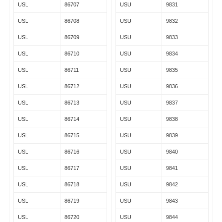
USL
86707
USU
9831
USL
86708
USU
9832
USL
86709
USU
9833
USL
86710
USU
9834
USL
86711
USU
9835
USL
86712
USU
9836
USL
86713
USU
9837
USL
86714
USU
9838
USL
86715
USU
9839
USL
86716
USU
9840
USL
86717
USU
9841
USL
86718
USU
9842
USL
86719
USU
9843
USL
86720
USU
9844