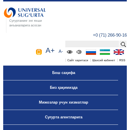
Суғуртанинг энг яхши
анъаналарига асосан
+0 (71) 266-90-16
A+
A-
Сайт харитаси
Шахсий кабинет
RSS
Бош саҳифа
Биз ҳақимизда
Мижозлар учун хизматлар
Суғурта агентларига