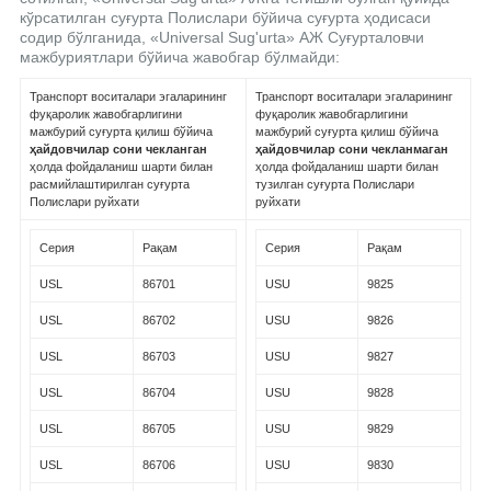
кўрсатилган суғурта Полислари бўйича суғурта ҳодисаси
содир бўлганида, «Universal Sug'urta» АЖ Суғурталовчи
мажбуриятлари бўйича жавобгар бўлмайди:
Транспорт воситалари эгаларининг
Транспорт воситалари эгаларининг
фуқаролик жавобгарлигини
фуқаролик жавобгарлигини
мажбурий суғурта қилиш бўйича
мажбурий суғурта қилиш бўйича
ҳайдовчилар сони чекланган
ҳайдовчилар сони чекланмаган
ҳолда фойдаланиш шарти билан
ҳолда фойдаланиш шарти билан
расмийлаштирилган суғурта
тузилган суғурта Полислари
Полислари руйхати
руйхати
Серия
Рақам
Серия
Рақам
USL
86701
USU
9825
USL
86702
USU
9826
USL
86703
USU
9827
USL
86704
USU
9828
USL
86705
USU
9829
USL
86706
USU
9830