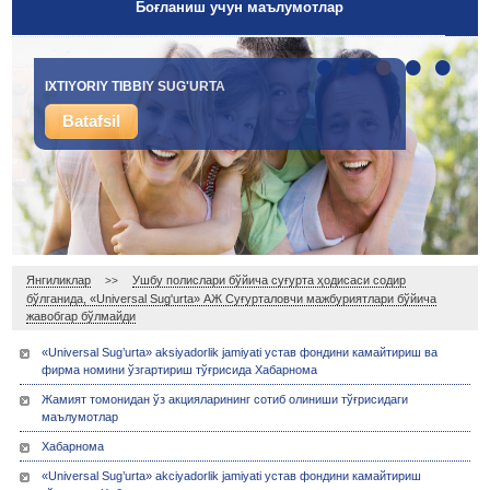
Боғланиш учун маълумотлар
•
•
•
•
•
IXTIYORIY TIBBIY SUG'URTA
Batafsil
Янгиликлар
Ушбу полислари бўйича суғурта ҳодисаси содир
>>
бўлганида, «Universal Sug'urta» АЖ Суғурталовчи мажбуриятлари бўйича
жавобгар бўлмайди
«Universal Sug’urta» aksiyadorlik jamiyati устав фондини камайтириш ва
фирма номини ўзгартириш тўғрисида Хабарнома
Жамият томонидан ўз акцияларининг сотиб олиниши тўғрисидаги
маълумотлар
Хабарнома
«Universal Sug’urta» akciyadorlik jamiyati устав фондини камайтириш