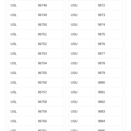
USL
86748
USU
9872
USL
86749
USU
9873
USL
86750
USU
9874
USL
86751
USU
9875
USL
86752
USU
9876
USL
86753
USU
9877
USL
86754
USU
9878
USL
86755
USU
9879
USL
86756
USU
9880
USL
86757
USU
9881
USL
86758
USU
9882
USL
86759
USU
9883
USL
86760
USU
9884
USL
86761
USU
9885