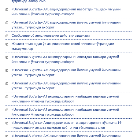
тўғрисида Хабарнома
«Universal Sug’urta» АЖ акциядорларнинг навбатдан ташқари умумий
йиғилишини ўтказиш туғрисида ахборот
«Universal Sug’urta» АЖ акциядорларнинг йиллик умумий йиғилишини
ўтказиш туғрисида ахборот
Сообщение об аннулировании действия лицензии
Жамият томонидан ўз акцияларининг сотиб олиниши тўғрисидаги
маълумотлар
«Universal Sug’urta» AJ акциядорларнинг навбатдан ташқари умумий
йиғилишини ўтказиш туғрисида ахборот
«Universal Sug’urta» АЖ акциядорларнинг йиллик умумий йиғилишини
ўтказиш туғрисида ахборот
«Universal Sug’urta» АЖ акциядорларнинг йиллик умумий йиғилишини
ўтказиш туғрисида ахборот
«Universal Sug’urta» AJ акциядорларнинг навбатдан ташқари умумий
йиғилишини ўтказиш туғрисида ахборот
«Universal Sug’urta» AJ акциядорларнинг навбатдан ташқари умумий
йиғилишини ўтказиш туғрисида ахборот
«Universal Sug'urta» Акциядорлик жамияти акцияларининг қўшимча 14-
чиқарилишини амалга ошмаган деб топиш тўғрисида эълон
«Universal Sug’urta» АЖ акциядорларнинг йиллик умумий йиғилишини