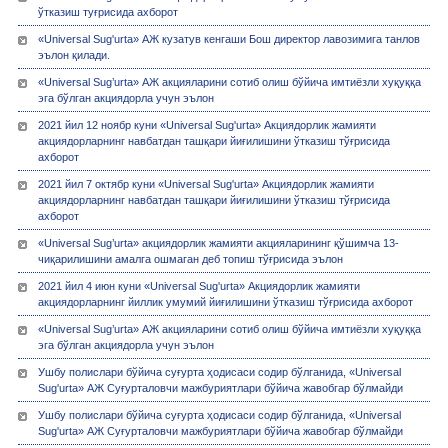
ўтказиш туғрисида ахборот
«Universal Sug'urta» АЖ кузатув кенгаши Бош директор лавозимига танлов
эълон қилади.
«Universal Sug’urta» АЖ акцияларини сотиб олиш бўйича имтиёзли хуқуққа
эга бўлган акциядорла учун эълон
2021 йил 12 ноябр куни «Universal Sug'urta» Акциядорлик жамияти
акциядорларнинг навбатдан ташқари йиғилишини ўтказиш тўғрисида
ахборот
2021 йил 7 октябр куни «Universal Sug'urta» Акциядорлик жамияти
акциядорларнинг навбатдан ташқари йиғилишини ўтказиш тўғрисида
ахборот
«Universal Sug’urta» акциядорлик жамияти акцияларининг қўшимча 13-
чиқарилишини амалга ошмаган деб топиш тўғрисида эълон
2021 йил 4 июн куни «Universal Sug'urta» Акциядорлик жамияти
акциядорларнинг йиллик умумий йиғилишини ўтказиш тўғрисида ахборот
«Universal Sug’urta» АЖ акцияларини сотиб олиш бўйича имтиёзли хуқуққа
эга бўлган акциядорла учун эълон
Ушбу полислари бўйича суғурта ҳодисаси содир бўлганида, «Universal
Sug'urta» АЖ Суғурталовчи мажбуриятлари бўйича жавобгар бўлмайди
Ушбу полислари бўйича суғурта ҳодисаси содир бўлганида, «Universal
Sug'urta» АЖ Суғурталовчи мажбуриятлари бўйича жавобгар бўлмайди