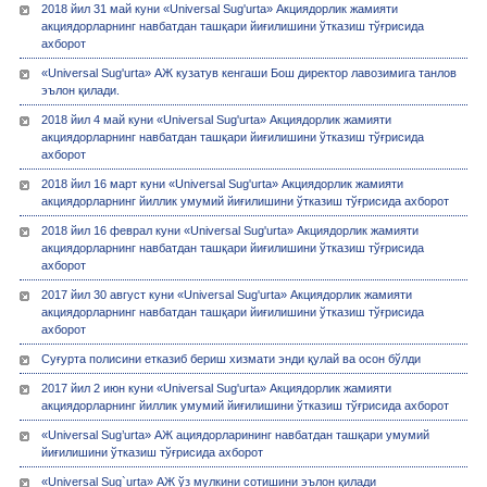
2018 йил 31 май куни «Universal Sug'urta» Акциядорлик жамияти
акциядорларнинг навбатдан ташқари йиғилишини ўтказиш тўғрисида
ахборот
«Universal Sug'urta» АЖ кузатув кенгаши Бош директор лавозимига танлов
эълон қилади.
2018 йил 4 май куни «Universal Sug'urta» Акциядорлик жамияти
акциядорларнинг навбатдан ташқари йиғилишини ўтказиш тўғрисида
ахборот
2018 йил 16 март куни «Universal Sug'urta» Акциядорлик жамияти
акциядорларнинг йиллик умумий йиғилишини ўтказиш тўғрисида ахборот
2018 йил 16 феврал куни «Universal Sug'urta» Акциядорлик жамияти
акциядорларнинг навбатдан ташқари йиғилишини ўтказиш тўғрисида
ахборот
2017 йил 30 август куни «Universal Sug'urta» Акциядорлик жамияти
акциядорларнинг навбатдан ташқари йиғилишини ўтказиш тўғрисида
ахборот
Суғурта полисини етказиб бериш хизмати энди қулай ва осон бўлди
2017 йил 2 июн куни «Universal Sug'urta» Акциядорлик жамияти
акциядорларнинг йиллик умумий йиғилишини ўтказиш тўғрисида ахборот
«Universal Sug’urta» АЖ ациядорларининг навбатдан ташқари умумий
йиғилишини ўтказиш тўғрисида ахборот
«Universal Sug`urta» АЖ ўз мулкини сотишини эълон қилади