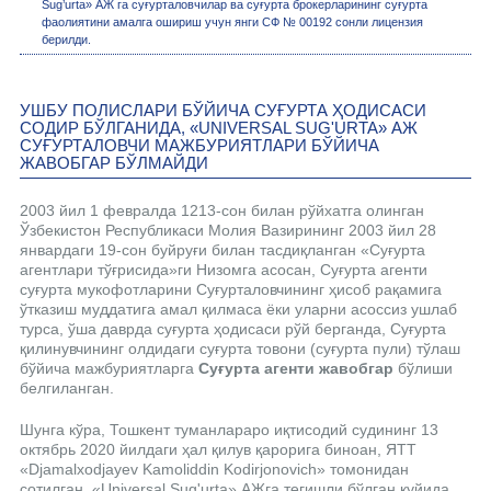
Sug’urta» АЖ га суғурталовчилар ва суғурта брокерларининг суғурта
фаолиятини амалга ошириш учун янги СФ № 00192 сонли лицензия
берилди.
УШБУ ПОЛИСЛАРИ БЎЙИЧА СУҒУРТА ҲОДИСАСИ
СОДИР БЎЛГАНИДА, «UNIVERSAL SUG'URTA» АЖ
СУҒУРТАЛОВЧИ МАЖБУРИЯТЛАРИ БЎЙИЧА
ЖАВОБГАР БЎЛМАЙДИ
2003 йил 1 февралда 1213-сон билан рўйхатга олинган
Ўзбекистон Республикаси Молия Вазирининг 2003 йил 28
январдаги 19-сон буйруғи билан тасдиқланган «Суғурта
агентлари тўғрисида»ги Низомга асосан, Суғурта агенти
суғурта мукофотларини Суғурталовчининг ҳисоб рақамига
ўтказиш муддатига амал қилмаса ёки уларни асоссиз ушлаб
турса, ўша даврда суғурта ҳодисаси рўй берганда, Суғурта
қилинувчининг олдидаги суғурта товони (суғурта пули) тўлаш
бўйича мажбуриятларга
Суғурта агенти жавобгар
бўлиши
белгиланган.
Шунга кўра, Тошкент туманлараро иқтисодий судининг 13
октябрь 2020 йилдаги ҳал қилув қарорига биноан, ЯТТ
«Djamalxodjayev Kamoliddin Kodirjonovich» томонидан
сотилган, «Universal Sug'urta» АЖга тегишли бўлган қуйида