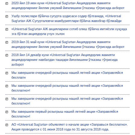
2020 йил 19 июн куни «Universal Sug'urta» Акциядорлик жамияти
акциядорларнинг йиллик умумий йиғилишини ўтказиш тўғрисида ахборот
Ушбу полислари бўйича суғурта ҳодисаси содир бўлганида, «Universal
Sug'urta» АЖ Суғурталовчи мажбуриятлари бўйича жавобгар бўлмайди
«Universal Sug’urta» АЖ акцияларини сотиб олиш бўйича имтиёзли хуқуққа
эга бўлган акциядорла учун эълон
2019 йил 31 май куни «Universal Sug'urta» Акциядорлик жамияти
акциядорларнинг йиллик умумий йиғилишини ўтказиш тўғрисида ахборот
2018 йил 14 декабр куни «Universal Sug'urta» Акциядорлик жамияти
акциядорларнинг навбатдан ташқари йиғилишини ўтказиш тўғрисида
ахборот
Мы завершили очередной розыгрыш нашей летней акции «Заправляйся
бесплатн
Мы завершили очередной розыгрыш нашей летней акции «Заправляйся
бесплатно»!
Мы завершили очередной розыгрыш нашей летней акции «Заправляйся
бесплатно»!
Мы завершили первый розыгрыш нашей летней акции «Заправляйся
бесплатно»!
АО «Universal Sug’urta» объявляет о начале акции «Заправься бесплатно».
Акция проводится с 01 июня 2018 года по 31 августа 2018 года.