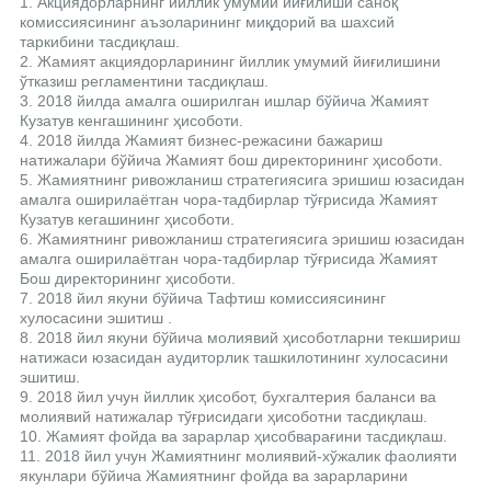
1. Акциядорларнинг йиллик умумий йиғилиши саноқ
комиссиясининг аъзоларининг миқдорий ва шахсий
таркибини тасдиқлаш.
2. Жамият акциядорларининг йиллик умумий йиғилишини
ўтказиш регламентини тасдиқлаш.
3. 2018 йилда амалга оширилган ишлар бўйича Жамият
Кузатув кенгашининг ҳисоботи.
4. 2018 йилда Жамият бизнес-режасини бажариш
натижалари бўйича Жамият бош директорининг ҳисоботи.
5. Жамиятнинг ривожланиш стратегиясига эришиш юзасидан
амалга оширилаётган чора-тадбирлар тўғрисида Жамият
Кузатув кегашининг ҳисоботи.
6. Жамиятнинг ривожланиш стратегиясига эришиш юзасидан
амалга оширилаётган чора-тадбирлар тўғрисида Жамият
Бош директорининг ҳисоботи.
7. 2018 йил якуни бўйича Тафтиш комиссиясининг
хулосасини эшитиш .
8. 2018 йил якуни бўйича молиявий ҳисоботларни текшириш
натижаси юзасидан аудиторлик ташкилотининг хулосасини
эшитиш.
9. 2018 йил учун йиллик ҳисобот, бухгалтерия баланси ва
молиявий натижалар тўғрисидаги ҳисоботни тасдиқлаш.
10. Жамият фойда ва зарарлар ҳисобварағини тасдиқлаш.
11. 2018 йил учун Жамиятнинг молиявий-хўжалик фаолияти
якунлари бўйича Жамиятнинг фойда ва зарарларини