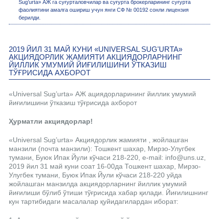
Sug’urta» АЖ га суғурталовчилар ва суғурта брокерларининг суғурта
фаолиятини амалга ошириш учун янги СФ № 00192 сонли лицензия
берилди.
2019 ЙИЛ 31 МАЙ КУНИ «UNIVERSAL SUG'URTA»
АКЦИЯДОРЛИК ЖАМИЯТИ АКЦИЯДОРЛАРНИНГ
ЙИЛЛИК УМУМИЙ ЙИҒИЛИШИНИ ЎТКАЗИШ
ТЎҒРИСИДА АХБОРОТ
«Universal Sug’urta» АЖ ациядорларининг йиллик умумий
йиғилишини ўтказиш тўғрисида ахборот
Ҳурматли акциядорлар!
«Universal Sug’urta» Акциядорлик жамияти , жойлашган
манзили (почта манзили): Тошкент шахар, Мирзо-Улугбек
тумани, Буюк Ипак Йули кўчаси 218-220, e-mail: info@uns.uz,
2019 йил 31 май куни соат 16-00да Тошкент шахар, Мирзо-
Улугбек тумани, Буюк Ипак Йули кўчаси 218-220 уйда
жойлашган манзилда акциядорларнинг йиллик умумий
йиғилиши бўлиб ўтиши тўғрисида хабар қилади. Йиғилишнинг
кун тартибидаги масалалар қуйидагилардан иборат: