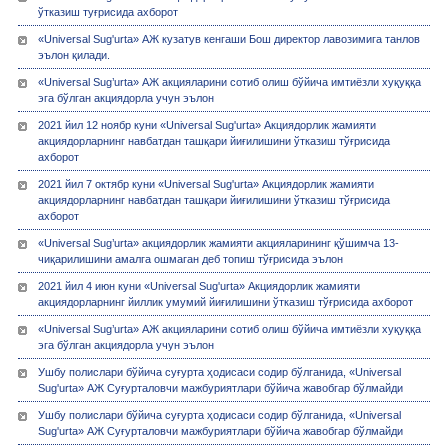
ўтказиш туғрисида ахборот
«Universal Sug'urta» АЖ кузатув кенгаши Бош директор лавозимига танлов
эълон қилади.
«Universal Sug’urta» АЖ акцияларини сотиб олиш бўйича имтиёзли хуқуққа
эга бўлган акциядорла учун эълон
2021 йил 12 ноябр куни «Universal Sug'urta» Акциядорлик жамияти
акциядорларнинг навбатдан ташқари йиғилишини ўтказиш тўғрисида
ахборот
2021 йил 7 октябр куни «Universal Sug'urta» Акциядорлик жамияти
акциядорларнинг навбатдан ташқари йиғилишини ўтказиш тўғрисида
ахборот
«Universal Sug’urta» акциядорлик жамияти акцияларининг қўшимча 13-
чиқарилишини амалга ошмаган деб топиш тўғрисида эълон
2021 йил 4 июн куни «Universal Sug'urta» Акциядорлик жамияти
акциядорларнинг йиллик умумий йиғилишини ўтказиш тўғрисида ахборот
«Universal Sug’urta» АЖ акцияларини сотиб олиш бўйича имтиёзли хуқуққа
эга бўлган акциядорла учун эълон
Ушбу полислари бўйича суғурта ҳодисаси содир бўлганида, «Universal
Sug'urta» АЖ Суғурталовчи мажбуриятлари бўйича жавобгар бўлмайди
Ушбу полислари бўйича суғурта ҳодисаси содир бўлганида, «Universal
Sug'urta» АЖ Суғурталовчи мажбуриятлари бўйича жавобгар бўлмайди