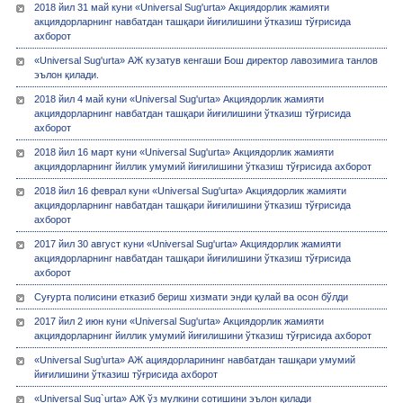
2018 йил 31 май куни «Universal Sug'urta» Акциядорлик жамияти
акциядорларнинг навбатдан ташқари йиғилишини ўтказиш тўғрисида
ахборот
«Universal Sug'urta» АЖ кузатув кенгаши Бош директор лавозимига танлов
эълон қилади.
2018 йил 4 май куни «Universal Sug'urta» Акциядорлик жамияти
акциядорларнинг навбатдан ташқари йиғилишини ўтказиш тўғрисида
ахборот
2018 йил 16 март куни «Universal Sug'urta» Акциядорлик жамияти
акциядорларнинг йиллик умумий йиғилишини ўтказиш тўғрисида ахборот
2018 йил 16 феврал куни «Universal Sug'urta» Акциядорлик жамияти
акциядорларнинг навбатдан ташқари йиғилишини ўтказиш тўғрисида
ахборот
2017 йил 30 август куни «Universal Sug'urta» Акциядорлик жамияти
акциядорларнинг навбатдан ташқари йиғилишини ўтказиш тўғрисида
ахборот
Суғурта полисини етказиб бериш хизмати энди қулай ва осон бўлди
2017 йил 2 июн куни «Universal Sug'urta» Акциядорлик жамияти
акциядорларнинг йиллик умумий йиғилишини ўтказиш тўғрисида ахборот
«Universal Sug’urta» АЖ ациядорларининг навбатдан ташқари умумий
йиғилишини ўтказиш тўғрисида ахборот
«Universal Sug`urta» АЖ ўз мулкини сотишини эълон қилади