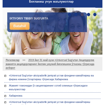
Боғланиш учун маълумотлар
•
•
•
•
•
IXTIYORIY TIBBIY SUG'URTA
Batafsil
Янгиликлар
2019 йил 31 май куни «Universal Sug'urta» Акциядорлик
>>
жамияти акциядорларнинг йиллик умумий йиғилишини ўтказиш тўғрисида
ахборот
«Universal Sug’urta» aksiyadorlik jamiyati устав фондини камайтириш ва
фирма номини ўзгартириш тўғрисида Хабарнома
Жамият томонидан ўз акцияларининг сотиб олиниши тўғрисидаги
маълумотлар
Хабарнома
«Universal Sug’urta» akciyadorlik jamiyati устав фондини камайтириш