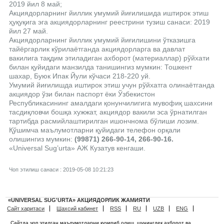
2019 йил 8 май;
Акциядорларнинг йиллик умумий йиғилишида иштирок этиш
ҳуқуқига эга акциядорларнинг реестрини тузиш санаси: 2019
йил 27 май.
Акциядорларнинг йиллик умумий йиғилишини ўтказишга
тайёргарлик кўрилаётганда акциядорларга ва давлат
вакилига тақдим этиладиган ахборот (материаллар) рўйхати
билан қуйидаги манзилда танишингиз мумкин: Тошкент
шахар, Буюк Ипак Йули кўчаси 218-220 уй.
Умумий йиғилишда иштирок этиш учун рўйхатга олинаётганда
акциядор ўзи билан паспорт ёки Ўзбекистон
Республикасининг амалдаги қонунчилигига мувофиқ шахсини
тасдиқловчи бошқа хужжат, акциядор вакили эса ўрнатилган
тартибда расмийлаштирилган ишончнома бўлиши лозим.
Қўшимча маълумотларни қуйидаги телефон орқали
олишингиз мумкин:
(99871) 266-90-14, 266-90-16.
«Universal Sug’urta» АЖ Кузатув кенгаши.
Чоп этилиш санаси : 2019-05-08 10:21:23
«UNIVERSAL SUG'URTA» АКЦИЯДОРЛИК ЖАМИЯТИ
Сайт харитаси
Шахсий кабинет
RSS
RU
UZB
ENG
Сайтда чоп этилган маълумотларни кучириб олиш, шунингдек ахборот ва