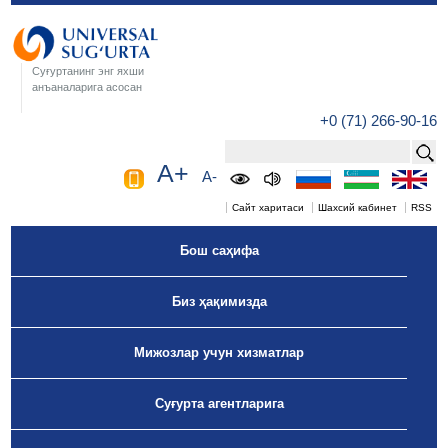
Суғуртанинг энг яхши
анъаналарига асосан
+0 (71) 266-90-16
A+
A-
Сайт харитаси
Шахсий кабинет
RSS
Бош саҳифа
Биз ҳақимизда
Мижозлар учун хизматлар
Суғурта агентларига