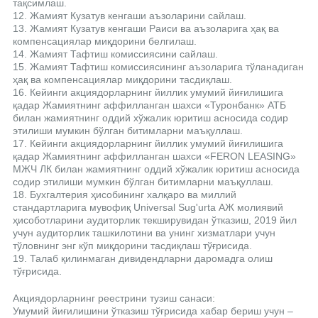
тақсимлаш.
12. Жамият Кузатув кенгаши аъзоларини сайлаш.
13. Жамият Кузатув кенгаши Раиси ва аъзоларига ҳақ ва
компенсациялар миқдорини белгилаш.
14. Жамият Тафтиш комиссиясини сайлаш.
15. Жамият Тафтиш комиссиясининг аъзоларига тўланадиган
ҳақ ва компенсациялар миқдорини тасдиқлаш.
16. Кейинги акциядорларнинг йиллик умумий йиғилишига
қадар Жамиятнинг аффилланган шахси «Туронбанк» АТБ
билан жамиятнинг оддий хўжалик юритиш асносида содир
этилиши мумкин бўлган битимларни маъқуллаш.
17. Кейинги акциядорларнинг йиллик умумий йиғилишига
қадар Жамиятнинг аффилланган шахси «FERON LEASING»
МЖЧ ЛК билан жамиятнинг оддий хўжалик юритиш асносида
содир этилиши мумкин бўлган битимларни маъқуллаш.
18. Бухгалтерия ҳисобининг халқаро ва миллий
стандартларига мувофиқ Universal Sug'urta АЖ молиявий
ҳисоботларини аудиторлик текширувидан ўтказиш, 2019 йил
учун аудиторлик ташкилотини ва унинг хизматлари учун
тўловнинг энг кўп миқдорини тасдиқлаш тўғрисида.
19. Талаб қилинмаган дивидендларни даромадга олиш
тўғрисида.
Акциядорларнинг реестрини тузиш санаси:
Умумий йиғилишини ўтказиш тўғрисида хабар бериш учун –