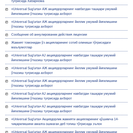
тўғрисида Хабарнома
«Universal Sug’urta» АЖ акциядорларнинг навбатдан ташқари умумий
йиғилишини ўтказиш туғрисида ахборот
«Universal Sug’urta» АЖ акциядорларнинг йиллик умумий йиғилишини
ўтказиш туғрисида ахборот
Сообщение об аннулировании действия лицензии
Жамият томонидан ўз акцияларининг сотиб олиниши тўғрисидаги
маълумотлар
«Universal Sug’urta» AJ акциядорларнинг навбатдан ташқари умумий
йиғилишини ўтказиш туғрисида ахборот
«Universal Sug’urta» АЖ акциядорларнинг йиллик умумий йиғилишини
ўтказиш туғрисида ахборот
«Universal Sug’urta» АЖ акциядорларнинг йиллик умумий йиғилишини
ўтказиш туғрисида ахборот
«Universal Sug’urta» AJ акциядорларнинг навбатдан ташқари умумий
йиғилишини ўтказиш туғрисида ахборот
«Universal Sug’urta» AJ акциядорларнинг навбатдан ташқари умумий
йиғилишини ўтказиш туғрисида ахборот
«Universal Sug'urta» Акциядорлик жамияти акцияларининг қўшимча 14-
чиқарилишини амалга ошмаган деб топиш тўғрисида эълон
«Universal Sug’urta» АЖ акциядорларнинг йиллик умумий йиғилишини