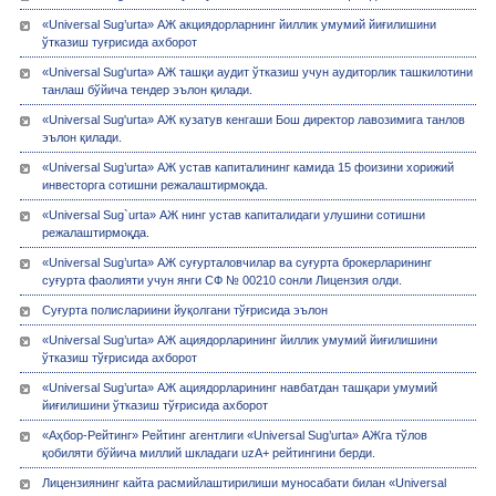
«Universal Sug’urta» АЖ акциядорларнинг йиллик умумий йиғилишини
ўтказиш туғрисида ахборот
«Universal Sug'urta» АЖ ташқи аудит ўтказиш учун аудиторлик ташкилотини
танлаш бўйича тендер эълон қилади.
«Universal Sug'urta» АЖ кузатув кенгаши Бош директор лавозимига танлов
эълон қилади.
«Universal Sug’urta» АЖ устав капиталининг камида 15 фоизини хорижий
инвесторга сотишни режалаштирмоқда.
«Universal Sug`urta» АЖ нинг устав капиталидаги улушини сотишни
режалаштирмоқда.
«Univеrsal Sug’urta» АЖ суғурталовчилар ва суғурта брокерларининг
суғурта фаолияти учун янги СФ № 00210 сонли Лицензия олди.
Суғурта полислариини йуқолгани тўғрисида эълон
«Universal Sug’urta» АЖ ациядорларининг йиллик умумий йиғилишини
ўтказиш тўғрисида ахборот
«Universal Sug’urta» АЖ ациядорларининг навбатдан ташқари умумий
йиғилишини ўтказиш тўғрисида ахборот
«Аҳбор-Рейтинг» Рейтинг агентлиги «Universal Sug’urta» АЖга тўлов
қобиляти бўйича миллий шкладаги uzA+ рейтингини берди.
Лицензиянинг кайта расмийлаштирилиши муносабати билан «Univеrsal