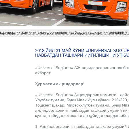
» Акциядорлик жамияти акциядорларнинг навбатдан ташқари йиғилишини ў
2018 ЙИЛ 31 МАЙ КУНИ «UNIVERSAL SUG
НАВБАТДАН ТАШҚАРИ ЙИҒИЛИШИНИ ЎТКА
«Universal Sug’urta» АЖ ациядорларининг навба
ахборот
Ҳурматли акциядорлар!
«Universal Sug’urta» Акциядорлик жамияти , жо
Улугбек тумани, Буюк Ипак Йули кўчаси 218-220, 
Тошкент шахар, Мирзо-Улугбек тумани, Буюк Ип
акциядорларнинг навбатдан ташқари умумий йиғ
кун тартибидаги масалалар қуйидагилардан ибор
1. Акциядорларнинг навбатдан ташқари умумий 