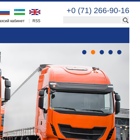
+0 (71) 266-90-16
хсий кабинет
RSS
•
•
•
•
•