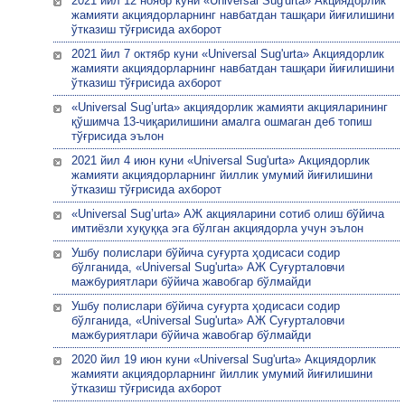
2021 йил 12 ноябр куни «Universal Sug'urta» Акциядорлик
жамияти акциядорларнинг навбатдан ташқари йиғилишини
ўтказиш тўғрисида ахборот
2021 йил 7 октябр куни «Universal Sug'urta» Акциядорлик
жамияти акциядорларнинг навбатдан ташқари йиғилишини
ўтказиш тўғрисида ахборот
«Universal Sug’urta» акциядорлик жамияти акцияларининг
қўшимча 13-чиқарилишини амалга ошмаган деб топиш
тўғрисида эълон
2021 йил 4 июн куни «Universal Sug'urta» Акциядорлик
жамияти акциядорларнинг йиллик умумий йиғилишини
ўтказиш тўғрисида ахборот
«Universal Sug’urta» АЖ акцияларини сотиб олиш бўйича
имтиёзли хуқуққа эга бўлган акциядорла учун эълон
Ушбу полислари бўйича суғурта ҳодисаси содир
бўлганида, «Universal Sug'urta» АЖ Суғурталовчи
мажбуриятлари бўйича жавобгар бўлмайди
Ушбу полислари бўйича суғурта ҳодисаси содир
бўлганида, «Universal Sug'urta» АЖ Суғурталовчи
мажбуриятлари бўйича жавобгар бўлмайди
2020 йил 19 июн куни «Universal Sug'urta» Акциядорлик
жамияти акциядорларнинг йиллик умумий йиғилишини
ўтказиш тўғрисида ахборот