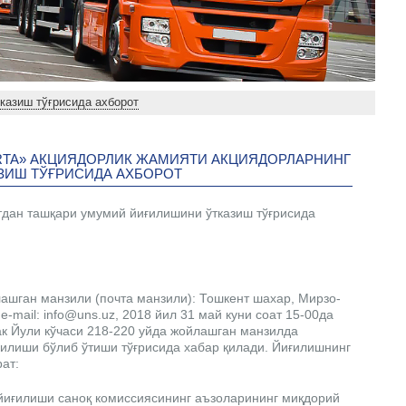
тказиш тўғрисида ахборот
'URTA» АКЦИЯДОРЛИК ЖАМИЯТИ АКЦИЯДОРЛАРНИНГ
ЗИШ ТЎҒРИСИДА АХБОРОТ
тдан ташқари умумий йиғилишини ўтказиш тўғрисида
йлашган манзили (почта манзили): Тошкент шахар, Мирзо-
e-mail: info@uns.uz, 2018 йил 31 май куни соат 15-00да
ак Йули кўчаси 218-220 уйда жойлашган манзилда
илиши бўлиб ўтиши тўғрисида хабар қилади. Йиғилишнинг
ат:
йиғилиши саноқ комиссиясининг аъзоларининг миқдорий