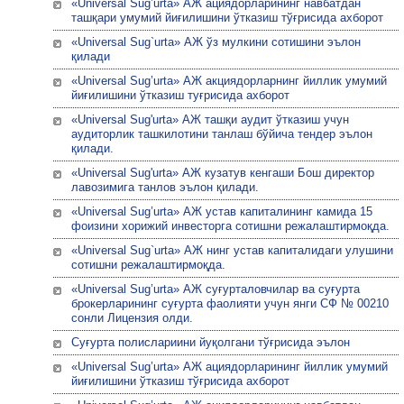
«Universal Sug’urta» АЖ ациядорларининг навбатдан
ташқари умумий йиғилишини ўтказиш тўғрисида ахборот
«Universal Sug`urta» АЖ ўз мулкини сотишини эълон
қилади
«Universal Sug’urta» АЖ акциядорларнинг йиллик умумий
йиғилишини ўтказиш туғрисида ахборот
«Universal Sug'urta» АЖ ташқи аудит ўтказиш учун
аудиторлик ташкилотини танлаш бўйича тендер эълон
қилади.
«Universal Sug'urta» АЖ кузатув кенгаши Бош директор
лавозимига танлов эълон қилади.
«Universal Sug’urta» АЖ устав капиталининг камида 15
фоизини хорижий инвесторга сотишни режалаштирмоқда.
«Universal Sug`urta» АЖ нинг устав капиталидаги улушини
сотишни режалаштирмоқда.
«Univеrsal Sug’urta» АЖ суғурталовчилар ва суғурта
брокерларининг суғурта фаолияти учун янги СФ № 00210
сонли Лицензия олди.
Суғурта полислариини йуқолгани тўғрисида эълон
«Universal Sug’urta» АЖ ациядорларининг йиллик умумий
йиғилишини ўтказиш тўғрисида ахборот