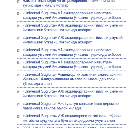
Жамият томонидан ўз акцияларининг сотиб олиниши
тўғрисидаги маълумотлар
«Universal Sug’urta» AJ акциядорларнинг навбатдан
ташқари умумий йиғилишини ўтказиш туғрисида ахборот
«Universal Sug’urta» АЖ акциядорларнинг йиллик умумий
йиғилишини ўтказиш туғрисида ахборот
«Universal Sug’urta» АЖ акциядорларнинг йиллик умумий
йиғилишини ўтказиш туғрисида ахборот
«Universal Sug’urta» AJ акциядорларнинг навбатдан
ташқари умумий йиғилишини ўтказиш туғрисида ахборот
«Universal Sug’urta» AJ акциядорларнинг навбатдан
ташқари умумий йиғилишини ўтказиш туғрисида ахборот
«Universal Sug'urta» Акциядорлик жамияти акцияларининг
қўшимча 14-чиқарилишини амалга ошмаган деб топиш
тўғрисида эълон
«Universal Sug’urta» АЖ акциядорларнинг йиллик умумий
йиғилишини ўтказиш туғрисида ахборот
«Universal Sug'urta» АЖ кузатув кенгаши Бош директор
лавозимига танлов эълон қилади.
«Universal Sug’urta» АЖ акцияларини сотиб олиш бўйича
имтиёзли хуқуққа эга бўлган акциядорла учун эълон