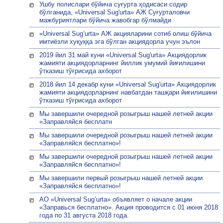
Ушбу полислари бўйича суғурта ҳодисаси содир
бўлганида, «Universal Sug'urta» АЖ Суғурталовчи
мажбуриятлари бўйича жавобгар бўлмайди
«Universal Sug’urta» АЖ акцияларини сотиб олиш бўйича
имтиёзли хуқуққа эга бўлган акциядорла учун эълон
2019 йил 31 май куни «Universal Sug'urta» Акциядорлик
жамияти акциядорларнинг йиллик умумий йиғилишини
ўтказиш тўғрисида ахборот
2018 йил 14 декабр куни «Universal Sug'urta» Акциядорлик
жамияти акциядорларнинг навбатдан ташқари йиғилишини
ўтказиш тўғрисида ахборот
Мы завершили очередной розыгрыш нашей летней акции
«Заправляйся бесплатн
Мы завершили очередной розыгрыш нашей летней акции
«Заправляйся бесплатно»!
Мы завершили очередной розыгрыш нашей летней акции
«Заправляйся бесплатно»!
Мы завершили первый розыгрыш нашей летней акции
«Заправляйся бесплатно»!
АО «Universal Sug’urta» объявляет о начале акции
«Заправься бесплатно». Акция проводится с 01 июня 2018
года по 31 августа 2018 года.