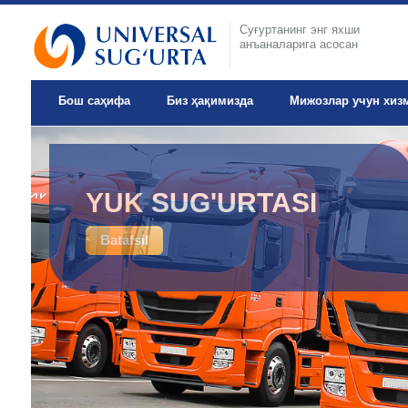
Суғуртанинг энг яхши
анъаналарига асосан
Бош саҳифа
Биз ҳақимизда
Мижозлар учун хиз
IXTIYORIY TIBBIY
YUK SUG'URTASI
SUG'URTA
Batafsil
Batafsil