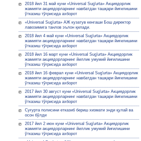
2018 йил 31 май куни «Universal Sug'urta» Акциядорлик
жамияти акциядорларнинг навбатдан ташқари йиғилишини
ўтказиш тўғрисида ахборот
«Universal Sug'urta» АЖ кузатув кенгаши Бош директор
лавозимига танлов эълон қилади.
2018 йил 4 май куни «Universal Sug'urta» Акциядорлик
жамияти акциядорларнинг навбатдан ташқари йиғилишини
ўтказиш тўғрисида ахборот
2018 йил 16 март куни «Universal Sug'urta» Акциядорлик
жамияти акциядорларнинг йиллик умумий йиғилишини
ўтказиш тўғрисида ахборот
2018 йил 16 феврал куни «Universal Sug'urta» Акциядорлик
жамияти акциядорларнинг навбатдан ташқари йиғилишини
ўтказиш тўғрисида ахборот
2017 йил 30 август куни «Universal Sug'urta» Акциядорлик
жамияти акциядорларнинг навбатдан ташқари йиғилишини
ўтказиш тўғрисида ахборот
Суғурта полисини етказиб бериш хизмати энди қулай ва
осон бўлди
2017 йил 2 июн куни «Universal Sug'urta» Акциядорлик
жамияти акциядорларнинг йиллик умумий йиғилишини
ўтказиш тўғрисида ахборот