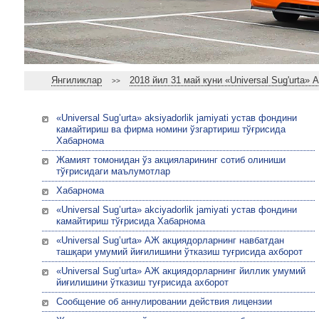
Янгиликлар
2018 йил 31 май куни «Universal Sug'urta
>>
«Universal Sug’urta» aksiyadorlik jamiyati устав фондини
камайтириш ва фирма номини ўзгартириш тўғрисида
Хабарнома
Жамият томонидан ўз акцияларининг сотиб олиниши
тўғрисидаги маълумотлар
Хабарнома
«Universal Sug’urta» akciyadorlik jamiyati устав фондини
камайтириш тўғрисида Хабарнома
«Universal Sug’urta» АЖ акциядорларнинг навбатдан
ташқари умумий йиғилишини ўтказиш туғрисида ахборот
«Universal Sug’urta» АЖ акциядорларнинг йиллик умумий
йиғилишини ўтказиш туғрисида ахборот
Сообщение об аннулировании действия лицензии