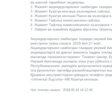
ва шахсий таркибини тасдиқлаш.
2. Жамият акциядорларининг навбатдан ташқар
3. Жамият Кузатув кенгаши аъзоларини сайлаш.
4. Жамият Кузатув кенгаши Раиси ва аъзоларига
5. Жамият Тафтиш комиссиясини сайлаш.
6. Жамият Тафтиш комиссиясининг аъзоларига т
7. Хайрия ва ҳомийлик ёрдами кўрсатиш тўғриси
Акциядорларнинг навбатдан ташқари умумий йиғ
реестрини тузиш санаси: 2018 йил 27 май.
Акциядорларнинг навбатдан ташқари умумий йиғ
акциядорларга ва давлат вакилига тақдим этила
манзилда танишингиз мумкин: Тошкент шахар, Бу
Умумий йиғилишда иштирок этиш учун рўйхатга о
Республикасининг амалдаги қонунчилигига мувоф
эса ўрнатилган тартибда расмийлаштирилган и
Қўшимча маълумотларни қуйидаги телефон орқ
«Universal Sug’urta» АЖ Кузатув кенгаши.
Чоп этилиш санаси : 2018-05-18 14:12:40