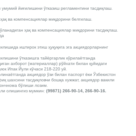
и умумий йиғилишини ўтказиш регламентини тасдиқлаш.
 ҳақ ва компенсациялар миқдорини белгилаш.
ўланадиган ҳақ ва компенсациялар миқдорини тасдиқлаш.
да
илишида иштирок этиш ҳуқуқига эга акциядорларнинг
илишини ўтказишга тайёргарлик кўрилаётганда
диган ахборот (материаллар) рўйхати билан қуйидаги
юк Ипак Йули кўчаси 218-220 уй.
линаётганда акциядор ўзи билан паспорт ёки Ўзбекистон
иқ шахсини тасдиқловчи бошқа хужжат, акциядор вакили
шончнома бўлиши лозим.
али олишингиз мумкин:
(99871) 266-90-14, 266-90-16.