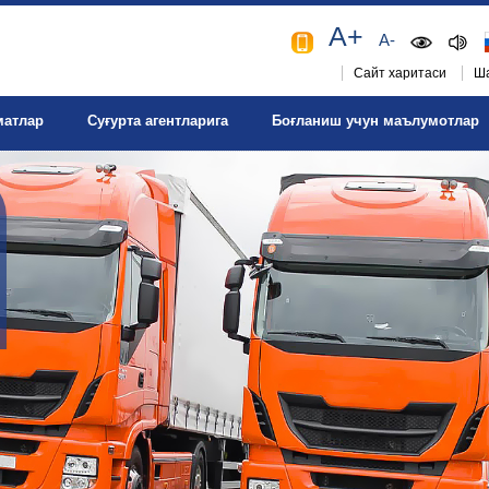
A+
A-
Сайт харитаси
Ша
матлар
Суғурта агентларига
Боғланиш учун маълумотлар