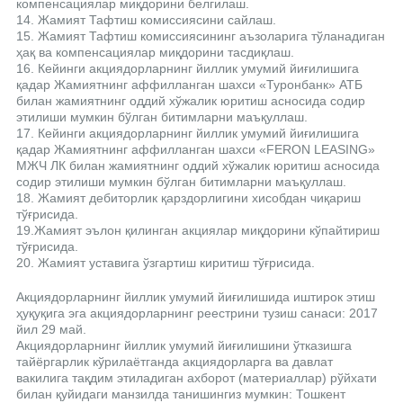
компенсациялар миқдорини белгилаш.
14. Жамият Тафтиш комиссиясини сайлаш.
15. Жамият Тафтиш комиссиясининг аъзоларига тўланадиган
ҳақ ва компенсациялар миқдорини тасдиқлаш.
16. Кейинги акциядорларнинг йиллик умумий йиғилишига
қадар Жамиятнинг аффилланган шахси «Туронбанк» АТБ
билан жамиятнинг оддий хўжалик юритиш асносида содир
этилиши мумкин бўлган битимларни маъқуллаш.
17. Кейинги акциядорларнинг йиллик умумий йиғилишига
қадар Жамиятнинг аффилланган шахси «FERON LEASING»
МЖЧ ЛК билан жамиятнинг оддий хўжалик юритиш асносида
содир этилиши мумкин бўлган битимларни маъқуллаш.
18. Жамият дебиторлик қарздорлигини хисобдан чиқариш
тўғрисида.
19.Жамият эълон қилинган акциялар миқдорини кўпайтириш
тўғрисида.
20. Жамият уставига ўзгартиш киритиш тўғрисида.
Акциядорларнинг йиллик умумий йиғилишида иштирок этиш
ҳуқуқига эга акциядорларнинг реестрини тузиш санаси: 2017
йил 29 май.
Акциядорларнинг йиллик умумий йиғилишини ўтказишга
тайёргарлик кўрилаётганда акциядорларга ва давлат
вакилига тақдим этиладиган ахборот (материаллар) рўйхати
билан қуйидаги манзилда танишингиз мумкин: Тошкент