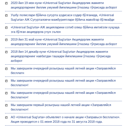
2020 йил 19 июн куни «Universal Sug'urta» Акциядорлик жамияти
акциядорларнинг йиллик умумий йиғилишини ўтказиш тўғрисида ахборот
Ушбу полислари бўйича суғурта ҳодисаси содир бўлганида, «Universal
Sug'urta» АЖ Суғурталовчи мажбуриятлари бўйича жавобгар бўлмайди
«Universal Sug’urta» АЖ акцияларини сотиб олиш бўйича имтиёзли хуқуққа
эга бўлган акциядорла учун эълон
2019 йил 31 май куни «Universal Sug'urta» Акциядорлик жамияти
акциядорларнинг йиллик умумий йиғилишини ўтказиш тўғрисида ахборот
2018 йил 14 декабр куни «Universal Sug'urta» Акциядорлик жамияти
акциядорларнинг навбатдан ташқари йиғилишини ўтказиш тўғрисида
ахборот
Мы завершили очередной розыгрыш нашей летней акции «Заправляйся
бесплатн
Мы завершили очередной розыгрыш нашей летней акции «Заправляйся
бесплатно»!
Мы завершили очередной розыгрыш нашей летней акции «Заправляйся
бесплатно»!
Мы завершили первый розыгрыш нашей летней акции «Заправляйся
бесплатно»!
АО «Universal Sug’urta» объявляет о начале акции «Заправься бесплатно».
Акция проводится с 01 июня 2018 года по 31 августа 2018 года.