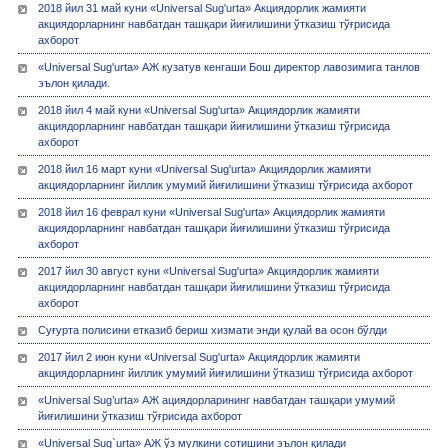
2018 йил 31 май куни «Universal Sug'urta» Акциядорлик жамияти
акциядорларнинг навбатдан ташқари йиғилишини ўтказиш тўғрисида
ахборот
«Universal Sug'urta» АЖ кузатув кенгаши Бош директор лавозимига танлов
эълон қилади.
2018 йил 4 май куни «Universal Sug'urta» Акциядорлик жамияти
акциядорларнинг навбатдан ташқари йиғилишини ўтказиш тўғрисида
ахборот
2018 йил 16 март куни «Universal Sug'urta» Акциядорлик жамияти
акциядорларнинг йиллик умумий йиғилишини ўтказиш тўғрисида ахборот
2018 йил 16 феврал куни «Universal Sug'urta» Акциядорлик жамияти
акциядорларнинг навбатдан ташқари йиғилишини ўтказиш тўғрисида
ахборот
2017 йил 30 август куни «Universal Sug'urta» Акциядорлик жамияти
акциядорларнинг навбатдан ташқари йиғилишини ўтказиш тўғрисида
ахборот
Суғурта полисини етказиб бериш хизмати энди қулай ва осон бўлди
2017 йил 2 июн куни «Universal Sug'urta» Акциядорлик жамияти
акциядорларнинг йиллик умумий йиғилишини ўтказиш тўғрисида ахборот
«Universal Sug’urta» АЖ ациядорларининг навбатдан ташқари умумий
йиғилишини ўтказиш тўғрисида ахборот
«Universal Sug`urta» АЖ ўз мулкини сотишини эълон қилади