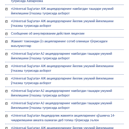
тўғрисида Хабарнома
«Universal Sug’urta» АЖ акциядорларнинг навбатдан ташқари умумий
йиғилишини ўтказиш туғрисида ахборот
«Universal Sug’urta» АЖ акциядорларнинг йиллик умумий йиғилишини
ўтказиш туғрисида ахборот
Сообщение об аннулировании действия лицензии
Жамият томонидан ўз акцияларининг сотиб олиниши тўғрисидаги
маълумотлар
«Universal Sug’urta» AJ акциядорларнинг навбатдан ташқари умумий
йиғилишини ўтказиш туғрисида ахборот
«Universal Sug’urta» АЖ акциядорларнинг йиллик умумий йиғилишини
ўтказиш туғрисида ахборот
«Universal Sug’urta» АЖ акциядорларнинг йиллик умумий йиғилишини
ўтказиш туғрисида ахборот
«Universal Sug’urta» AJ акциядорларнинг навбатдан ташқари умумий
йиғилишини ўтказиш туғрисида ахборот
«Universal Sug’urta» AJ акциядорларнинг навбатдан ташқари умумий
йиғилишини ўтказиш туғрисида ахборот
«Universal Sug'urta» Акциядорлик жамияти акцияларининг қўшимча 14-
чиқарилишини амалга ошмаган деб топиш тўғрисида эълон
«Universal Sug’urta» АЖ акциядорларнинг йиллик умумий йиғилишини