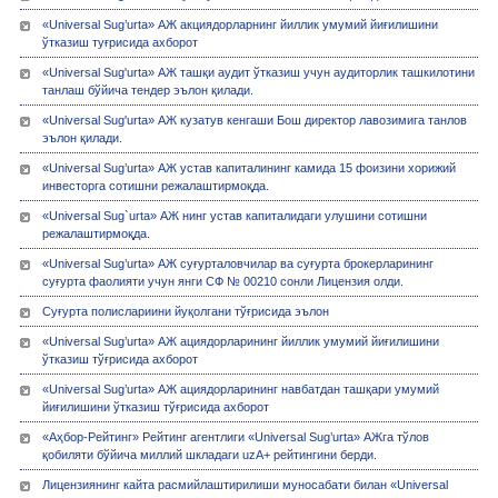
«Universal Sug’urta» АЖ акциядорларнинг йиллик умумий йиғилишини
ўтказиш туғрисида ахборот
«Universal Sug'urta» АЖ ташқи аудит ўтказиш учун аудиторлик ташкилотини
танлаш бўйича тендер эълон қилади.
«Universal Sug'urta» АЖ кузатув кенгаши Бош директор лавозимига танлов
эълон қилади.
«Universal Sug’urta» АЖ устав капиталининг камида 15 фоизини хорижий
инвесторга сотишни режалаштирмоқда.
«Universal Sug`urta» АЖ нинг устав капиталидаги улушини сотишни
режалаштирмоқда.
«Univеrsal Sug’urta» АЖ суғурталовчилар ва суғурта брокерларининг
суғурта фаолияти учун янги СФ № 00210 сонли Лицензия олди.
Суғурта полислариини йуқолгани тўғрисида эълон
«Universal Sug’urta» АЖ ациядорларининг йиллик умумий йиғилишини
ўтказиш тўғрисида ахборот
«Universal Sug’urta» АЖ ациядорларининг навбатдан ташқари умумий
йиғилишини ўтказиш тўғрисида ахборот
«Аҳбор-Рейтинг» Рейтинг агентлиги «Universal Sug’urta» АЖга тўлов
қобиляти бўйича миллий шкладаги uzA+ рейтингини берди.
Лицензиянинг кайта расмийлаштирилиши муносабати билан «Univеrsal