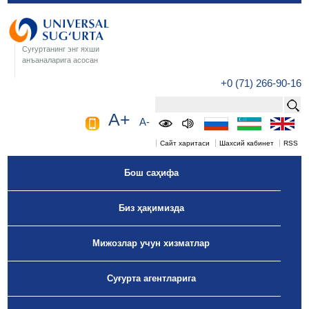
Суғуртанинг энг яхши
анъаналарига асосан
+0 (71) 266-90-16
A+
A-
Сайт харитаси
Шахсий кабинет
RSS
Бош саҳифа
Биз ҳақимизда
Мижозлар учун хизматлар
Суғурта агентларига