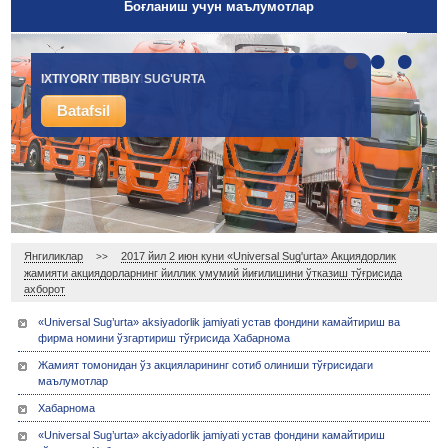
Боғланиш учун маълумотлар
•
•
•
•
•
IXTIYORIY TIBBIY SUG'URTA
YUK SUG'URTASI
Batafsil
Batafsil
Янгиликлар
2017 йил 2 июн куни «Universal Sug'urta» Акциядорлик
>>
жамияти акциядорларнинг йиллик умумий йиғилишини ўтказиш тўғрисида
ахборот
«Universal Sug’urta» aksiyadorlik jamiyati устав фондини камайтириш ва
фирма номини ўзгартириш тўғрисида Хабарнома
Жамият томонидан ўз акцияларининг сотиб олиниши тўғрисидаги
маълумотлар
Хабарнома
«Universal Sug’urta» akciyadorlik jamiyati устав фондини камайтириш