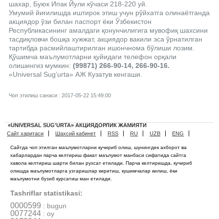
шахар, Буюк Ипак Йули кўчаси 218-220 уй.
Умумий йиғилишда иштирок этиш учун рўйхатга олинаётганда
акциядор ўзи билан паспорт ёки Ўзбекистон
Республикасининг амалдаги қонунчилигига мувофиқ шахсини
тасдиқловчи бошқа хужжат, акциядор вакили эса ўрнатилган
тартибда расмийлаштирилган ишончнома бўлиши лозим.
Қўшимча маълумотларни қуйидаги телефон орқали
олишингиз мумкин:
(99871) 266-90-14, 266-90-16.
«Universal Sug’urta» АЖ Кузатув кенгаши.
Чоп этилиш санаси : 2017-05-22 15:49:00
«UNIVERSAL SUG'URTA» АКЦИЯДОРЛИК ЖАМИЯТИ
Сайт харитаси
Шахсий кабинет
RSS
RU
UZB
ENG
Сайтда чоп этилган маълумотларни кучириб олиш, шунингдек ахборот ва
хабарлардан парча келтириш факат маълумот манбаси сифатида сайтга
хавола келтириш шарти билан рухсат етилади. Парча келтиришда, кучириб
олишда маълумотларга узгаришлар киритиш, кушимчалар килиш, ёки
маълумотни бузиб курсатиш ман етилади.
Tashriflar statistikasi:
0000599
: bugun
0077244
: oy