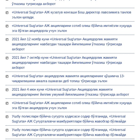
ўтказиш туғрисида ахборот
«Universal Sug'urta» АЖ кузатув кенгаши Бош директор лавозимига танлов
эълон қилади.
«Universal Sug’urta» АЖ акцияларини сотиб олиш бўйича имтиёзли хуқуққа
эга бўлган акциядорла учун эълон
2021 йил 12 ноябр куни «Universal Sug'urta» Акциядорлик жамияти
акциядорларнинг навбатдан ташқари йиғилишини ўтказиш тўғрисида
ахборот
2021 йил 7 октябр куни «Universal Sug'urta» Акциядорлик жамияти
акциядорларнинг навбатдан ташқари йиғилишини ўтказиш тўғрисида
ахборот
«Universal Sug’urta» акциядорлик жамияти акцияларининг қўшимча 13-
чиқарилишини амалга ошмаган деб топиш тўғрисида эълон
2021 йил 4 июн куни «Universal Sug'urta» Акциядорлик жамияти
акциядорларнинг йиллик умумий йиғилишини ўтказиш тўғрисида ахборот
«Universal Sug’urta» АЖ акцияларини сотиб олиш бўйича имтиёзли хуқуққа
эга бўлган акциядорла учун эълон
Ушбу полислари бўйича суғурта ҳодисаси содир бўлганида, «Universal
Sug'urta» АЖ Суғурталовчи мажбуриятлари бўйича жавобгар бўлмайди
Ушбу полислари бўйича суғурта ҳодисаси содир бўлганида, «Universal
Sug'urta» АЖ Суғурталовчи мажбуриятлари бўйича жавобгар бўлмайди