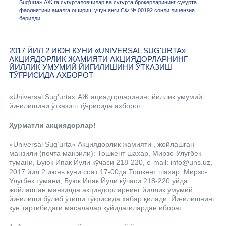
Sug’urta» АЖ га суғурталовчилар ва суғурта брокерларининг суғурта
фаолиятини амалга ошириш учун янги СФ № 00192 сонли лицензия
берилди.
2017 ЙИЛ 2 ИЮН КУНИ «UNIVERSAL SUG'URTA»
АКЦИЯДОРЛИК ЖАМИЯТИ АКЦИЯДОРЛАРНИНГ
ЙИЛЛИК УМУМИЙ ЙИҒИЛИШИНИ ЎТКАЗИШ
ТЎҒРИСИДА АХБОРОТ
«Universal Sug’urta» АЖ ациядорларининг йиллик умумий
йиғилишини ўтказиш тўғрисида ахборот
Ҳурматли акциядорлар!
«Universal Sug’urta» Акциядорлик жамияти , жойлашган
манзили (почта манзили): Тошкент шахар, Мирзо-Улугбек
тумани, Буюк Ипак Йули кўчаси 218-220, e-mail: info@uns.uz,
2017 йил 2 июнь куни соат 17-00да Тошкент шахар, Мирзо-
Улугбек тумани, Буюк Ипак Йули кўчаси 218-220 уйда
жойлашган манзилда акциядорларнинг йиллик умумий
йиғилиши бўлиб ўтиши тўғрисида хабар қилади. Йиғилишнинг
кун тартибидаги масалалар қуйидагилардан иборат: