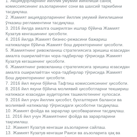
1. Акциядорларнинг йиллик умумий йиғилиши саноқ
комиссиясининг аъзоларининг сони ва шахсий таркибини
тасдиқлаш.
2. Жамият акциядорларининг йиллик умумий йиғилишини
ўтказиш регламентини тасдиқлаш.
3. 2016 йилда амалга оширилган ишлар бўйича Жамият
Кузатув кенгашининг ҳисоботи.
4. 2016 йилда Жамият бизнес-режасини бажариш
натижалари бўйича Жамият бош директорининг ҳисоботи.
5. Жамиятнинг ривожланиш стратегиясига эришиш юзасидан
амалга оширилаётган чора-тадбирлар тўғрисида Жамият
Кузатув кегашининг ҳисоботи.
6. Жамиятнинг ривожланиш стратегиясига эришиш юзасидан
амалга оширилаётган чора-тадбирлар тўғрисида Жамият
Бош директорининг ҳисоботи.
7. 2016 йил якуни бўйича Тафтиш комиссиясининг ҳисоботи.
8. 2016 йил якуни бўйича молиявий ҳисоботларни текшириш
натижаси юзасидан аудиторлик ташкилотининг хулосаси.
9. 2016 йил учун йиллик ҳисобот, бухгалтерия баланси ва
молиявий натижалар тўғрисидаги ҳисоботни тасдиқлаш.
10. Жамият фойда ва зарарлар ҳисобварағини тасдиқлаш.
11. 2016 йил учун Жамиятнинг фойда ва зарарларини
тақсимлаш.
12. Жамият Кузатув кенгаши аъзоларини сайлаш.
13. Жамият Кузатув кенгаши Раиси ва аъзоларига ҳақ ва