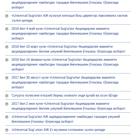
акциядорларнинг навбатдан ташқари йиғилишини ўтказиш тўғрисида
ахборот
«Universal Sug'urta» АЖ кузатув кенгаши Бош директор лавозимига танлов
эълон қилади.
2018 йил 4 май куни «Universal Sug'urta» Акциядорлик жамияти
акциядорларнинг навбатдан ташқари йиғилишини ўтказиш тўғрисида
ахборот
2018 йил 16 март куни «Universal Sug'urta» Акциядорлик жамияти
акциядорларнинг йиллик умумий йиғилишини ўтказиш тўғрисида ахборот
2018 йил 16 феврал куни «Universal Sug'urta» Акциядорлик жамияти
акциядорларнинг навбатдан ташқари йиғилишини ўтказиш тўғрисида
ахборот
2017 йил 30 август куни «Universal Sug'urta» Акциядорлик жамияти
акциядорларнинг навбатдан ташқари йиғилишини ўтказиш тўғрисида
ахборот
Суғурта полисини етказиб бериш хизмати энди қулай ва осон бўлди
2017 йил 2 июн куни «Universal Sug'urta» Акциядорлик жамияти
акциядорларнинг йиллик умумий йиғилишини ўтказиш тўғрисида ахборот
«Universal Sug’urta» АЖ ациядорларининг навбатдан ташқари умумий
йиғилишини ўтказиш тўғрисида ахборот
«Universal Sug`urta» АЖ ўз мулкини сотишини эълон қилади