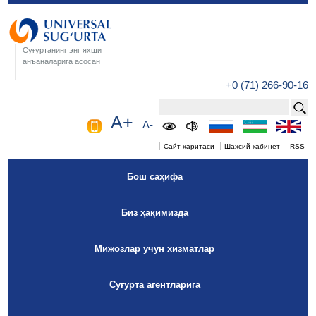
Суғуртанинг энг яхши
анъаналарига асосан
+0 (71) 266-90-16
A+
A-
Сайт харитаси
Шахсий кабинет
RSS
Бош саҳифа
Биз ҳақимизда
Мижозлар учун хизматлар
Суғурта агентларига