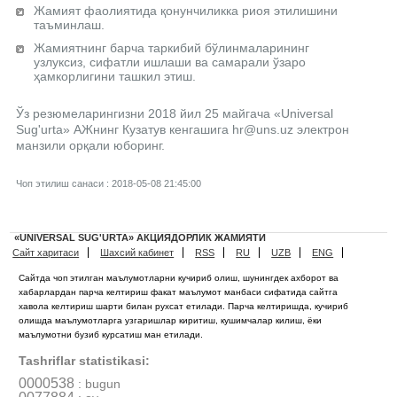
Жамият фаолиятида қонунчиликка риоя этилишини
таъминлаш.
Жамиятнинг барча таркибий бўлинмаларининг
узлуксиз, сифатли ишлаши ва самарали ўзаро
ҳамкорлигини ташкил этиш.
Ўз резюмеларингизни 2018 йил 25 майгача «Universal
Sug'urta» АЖнинг Кузатув кенгашига hr@uns.uz электрон
манзили орқали юборинг.
Чоп этилиш санаси : 2018-05-08 21:45:00
«UNIVERSAL SUG'URTA» АКЦИЯДОРЛИК ЖАМИЯТИ
Сайт харитаси
Шахсий кабинет
RSS
RU
UZB
ENG
Сайтда чоп этилган маълумотларни кучириб олиш, шунингдек ахборот ва
хабарлардан парча келтириш факат маълумот манбаси сифатида сайтга
хавола келтириш шарти билан рухсат етилади. Парча келтиришда, кучириб
олишда маълумотларга узгаришлар киритиш, кушимчалар килиш, ёки
маълумотни бузиб курсатиш ман етилади.
Tashriflar statistikasi:
0000538
: bugun