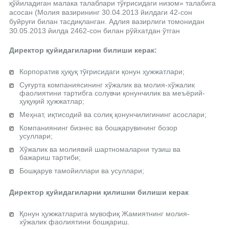
қўйиладиган малака талаблари тўғрисидаги низом» талабига
асосан (Молия вазирининг 30.04.2013 йилдаги 42-сон
буйруғи билан тасдиқланган. Адлия вазирлиги томонидан
30.05.2013 йилда 2462-сон билан рўйхатдан ўтган
Директор қуйидагиларни билиши керак:
Корпоратив ҳуқуқ тўғрисидаги қонун ҳужжатлари;
Суғурта компаниясининг хўжалик ва молия-хўжалик
фаолиятини тартибга солувчи қонунчилик ва меъёрий-
ҳуқуқий ҳужжатлар;
Меҳнат, иқтисодий ва солиқ қонунчилигининг асослари;
Компаниянинг бизнес ва бошқарувининг бозор
усуллари;
Хўжалик ва молиявий шартномаларни тузиш ва
бажариш тартиби;
Бошқарув тамойиллари ва усуллари;
Директор қуйидагиларни қилишни билиши керак
Қонун ҳужжатларига мувофиқ Жамиятнинг молия-
хўжалик фаолиятини бошқариш.