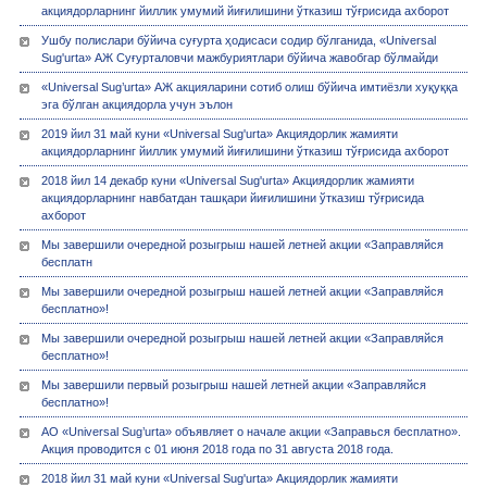
акциядорларнинг йиллик умумий йиғилишини ўтказиш тўғрисида ахборот
Ушбу полислари бўйича суғурта ҳодисаси содир бўлганида, «Universal
Sug'urta» АЖ Суғурталовчи мажбуриятлари бўйича жавобгар бўлмайди
«Universal Sug’urta» АЖ акцияларини сотиб олиш бўйича имтиёзли хуқуққа
эга бўлган акциядорла учун эълон
2019 йил 31 май куни «Universal Sug'urta» Акциядорлик жамияти
акциядорларнинг йиллик умумий йиғилишини ўтказиш тўғрисида ахборот
2018 йил 14 декабр куни «Universal Sug'urta» Акциядорлик жамияти
акциядорларнинг навбатдан ташқари йиғилишини ўтказиш тўғрисида
ахборот
Мы завершили очередной розыгрыш нашей летней акции «Заправляйся
бесплатн
Мы завершили очередной розыгрыш нашей летней акции «Заправляйся
бесплатно»!
Мы завершили очередной розыгрыш нашей летней акции «Заправляйся
бесплатно»!
Мы завершили первый розыгрыш нашей летней акции «Заправляйся
бесплатно»!
АО «Universal Sug’urta» объявляет о начале акции «Заправься бесплатно».
Акция проводится с 01 июня 2018 года по 31 августа 2018 года.
2018 йил 31 май куни «Universal Sug'urta» Акциядорлик жамияти