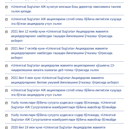
«Universal Sug'urta» АЖ кузатув кенгаши Бош директор лавозимига танлов
эълон қилади.
«Universal Sug’urta» АЖ акцияларини сотиб олиш бўйича имтиёзли хуқуққа
эга бўлган акциядорла учун эълон
2021 йил 12 ноябр куни «Universal Sug'urta» Акциядорлик жамияти
акциядорларнинг навбатдан ташқари йиғилишини ўтказиш тўғрисида
ахборот
2021 йил 7 октябр куни «Universal Sug'urta» Акциядорлик жамияти
акциядорларнинг навбатдан ташқари йиғилишини ўтказиш тўғрисида
ахборот
«Universal Sug’urta» акциядорлик жамияти акцияларининг қўшимча 13-
чиқарилишини амалга ошмаган деб топиш тўғрисида эълон
2021 йил 4 июн куни «Universal Sug'urta» Акциядорлик жамияти
акциядорларнинг йиллик умумий йиғилишини ўтказиш тўғрисида ахборот
«Universal Sug’urta» АЖ акцияларини сотиб олиш бўйича имтиёзли хуқуққа
эга бўлган акциядорла учун эълон
Ушбу полислари бўйича суғурта ҳодисаси содир бўлганида, «Universal
Sug'urta» АЖ Суғурталовчи мажбуриятлари бўйича жавобгар бўлмайди
Ушбу полислари бўйича суғурта ҳодисаси содир бўлганида, «Universal
Sug'urta» АЖ Суғурталовчи мажбуриятлари бўйича жавобгар бўлмайди
2020 йил 19 июн куни «Universal Sug'urta» Акциядорлик жамияти