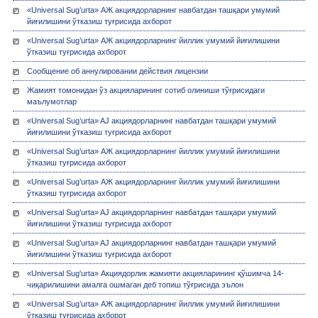
«Universal Sug’urta» АЖ акциядорларнинг навбатдан ташқари умумий
йиғилишини ўтказиш туғрисида ахборот
«Universal Sug’urta» АЖ акциядорларнинг йиллик умумий йиғилишини
ўтказиш туғрисида ахборот
Сообщение об аннулировании действия лицензии
Жамият томонидан ўз акцияларининг сотиб олиниши тўғрисидаги
маълумотлар
«Universal Sug’urta» AJ акциядорларнинг навбатдан ташқари умумий
йиғилишини ўтказиш туғрисида ахборот
«Universal Sug’urta» АЖ акциядорларнинг йиллик умумий йиғилишини
ўтказиш туғрисида ахборот
«Universal Sug’urta» АЖ акциядорларнинг йиллик умумий йиғилишини
ўтказиш туғрисида ахборот
«Universal Sug’urta» AJ акциядорларнинг навбатдан ташқари умумий
йиғилишини ўтказиш туғрисида ахборот
«Universal Sug’urta» AJ акциядорларнинг навбатдан ташқари умумий
йиғилишини ўтказиш туғрисида ахборот
«Universal Sug'urta» Акциядорлик жамияти акцияларининг қўшимча 14-
чиқарилишини амалга ошмаган деб топиш тўғрисида эълон
«Universal Sug’urta» АЖ акциядорларнинг йиллик умумий йиғилишини
ўтказиш туғрисида ахборот