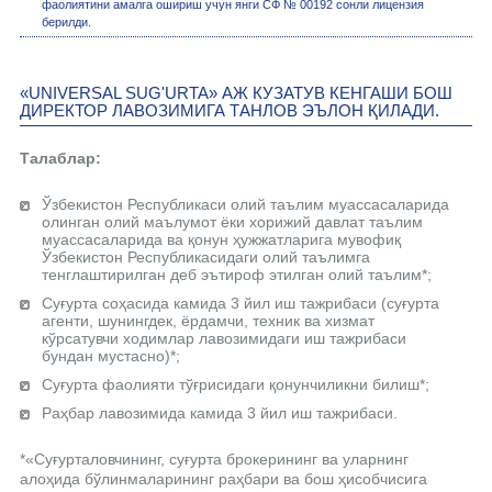
фаолиятини амалга ошириш учун янги СФ № 00192 сонли лицензия
берилди.
«UNIVERSAL SUG'URTA» АЖ КУЗАТУВ КЕНГАШИ БОШ
ДИРЕКТОР ЛАВОЗИМИГА ТАНЛОВ ЭЪЛОН ҚИЛАДИ.
Талаблар:
Ўзбекистон Республикаси олий таълим муассасаларида
олинган олий маълумот ёки хорижий давлат таълим
муассасаларида ва қонун ҳужжатларига мувофиқ
Ўзбекистон Республикасидаги олий таълимга
тенглаштирилган деб эътироф этилган олий таълим*;
Суғурта соҳасида камида 3 йил иш тажрибаси (суғурта
агенти, шунингдек, ёрдамчи, техник ва хизмат
кўрсатувчи ходимлар лавозимидаги иш тажрибаси
бундан мустасно)*;
Суғурта фаолияти тўғрисидаги қонунчиликни билиш*;
Раҳбар лавозимида камида 3 йил иш тажрибаси.
*«Суғурталовчининг, суғурта брокерининг ва уларнинг
алоҳида бўлинмаларининг раҳбари ва бош ҳисобчисига