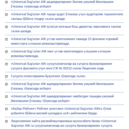
«Universal Sug’urta» АЖ акциядорларнинг йиллик умумий йиғилишини
ўтказиш туғрисида ахборот
«Universal Sug'urta» АЖ ташқи аудит ўтказиш учун аудиторлик ташкилотини
танлаш бўйича тендер эълон қилади.
«Universal Sug'urta» АЖ кузатув кенгаши Бош директор лавозимига танлов
эълон қилади.
«Universal Sug’urta» АЖ устав капиталининг камида 15 фоизини хорижий
инвесторга сотишни режалаштирмоқда.
«Universal Sug`urta» АЖ нинг устав капиталидаги улушини сотишни
режалаштирмоқда.
«Univеrsal Sug’urta» АЖ суғурталовчилар ва суғурта брокерларининг
суғурта фаолияти учун янги СФ № 00210 сонли Лицензия олди.
Суғурта полислариини йуқолгани тўғрисида эълон
«Universal Sug’urta» АЖ ациядорларининг йиллик умумий йиғилишини
ўтказиш тўғрисида ахборот
«Universal Sug’urta» АЖ ациядорларининг навбатдан ташқари умумий
йиғилишини ўтказиш тўғрисида ахборот
«Аҳбор-Рейтинг» Рейтинг агентлиги «Universal Sug’urta» АЖга тўлов
қобиляти бўйича миллий шкладаги uzA+ рейтингини берди.
Лицензиянинг кайта расмийлаштирилиши муносабати билан «Univеrsal
Sug’urta» АЖ га суғурталовчилар ва суғурта брокерларининг суғурта