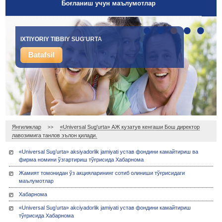
Боғланиш учун маълумотлар
•
•
•
•
•
IXTIYORIY TIBBIY SUG'URTA
Batafsil
Янгиликлар
«Universal Sug'urta» АЖ кузатув кенгаши Бош директор
>>
лавозимига танлов эълон қилади.
«Universal Sug’urta» aksiyadorlik jamiyati устав фондини камайтириш ва
фирма номини ўзгартириш тўғрисида Хабарнома
Жамият томонидан ўз акцияларининг сотиб олиниши тўғрисидаги
маълумотлар
Хабарнома
«Universal Sug’urta» akciyadorlik jamiyati устав фондини камайтириш
тўғрисида Хабарнома