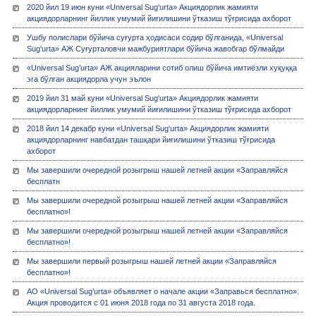
2020 йил 19 июн куни «Universal Sug'urta» Акциядорлик жамияти
акциядорларнинг йиллик умумий йиғилишини ўтказиш тўғрисида ахборот
Ушбу полислари бўйича суғурта ҳодисаси содир бўлганида, «Universal
Sug'urta» АЖ Суғурталовчи мажбуриятлари бўйича жавобгар бўлмайди
«Universal Sug’urta» АЖ акцияларини сотиб олиш бўйича имтиёзли хуқуққа
эга бўлган акциядорла учун эълон
2019 йил 31 май куни «Universal Sug'urta» Акциядорлик жамияти
акциядорларнинг йиллик умумий йиғилишини ўтказиш тўғрисида ахборот
2018 йил 14 декабр куни «Universal Sug'urta» Акциядорлик жамияти
акциядорларнинг навбатдан ташқари йиғилишини ўтказиш тўғрисида
ахборот
Мы завершили очередной розыгрыш нашей летней акции «Заправляйся
бесплатн
Мы завершили очередной розыгрыш нашей летней акции «Заправляйся
бесплатно»!
Мы завершили очередной розыгрыш нашей летней акции «Заправляйся
бесплатно»!
Мы завершили первый розыгрыш нашей летней акции «Заправляйся
бесплатно»!
АО «Universal Sug’urta» объявляет о начале акции «Заправься бесплатно».
Акция проводится с 01 июня 2018 года по 31 августа 2018 года.