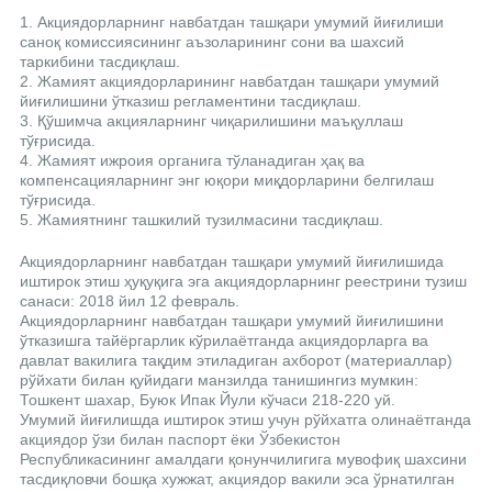
1. Акциядорларнинг навбатдан ташқари умумий йиғилиши
саноқ комиссиясининг аъзоларининг сони ва шахсий
таркибини тасдиқлаш.
2. Жамият акциядорларининг навбатдан ташқари умумий
йиғилишини ўтказиш регламентини тасдиқлаш.
3. Қўшимча акцияларнинг чиқарилишини маъқуллаш
тўғрисида.
4. Жамият ижроия органига тўланадиган ҳақ ва
компенсацияларнинг энг юқори миқдорларини белгилаш
тўғрисида.
5. Жамиятнинг ташкилий тузилмасини тасдиқлаш.
Акциядорларнинг навбатдан ташқари умумий йиғилишида
иштирок этиш ҳуқуқига эга акциядорларнинг реестрини тузиш
санаси: 2018 йил 12 февраль.
Акциядорларнинг навбатдан ташқари умумий йиғилишини
ўтказишга тайёргарлик кўрилаётганда акциядорларга ва
давлат вакилига тақдим этиладиган ахборот (материаллар)
рўйхати билан қуйидаги манзилда танишингиз мумкин:
Тошкент шахар, Буюк Ипак Йули кўчаси 218-220 уй.
Умумий йиғилишда иштирок этиш учун рўйхатга олинаётганда
акциядор ўзи билан паспорт ёки Ўзбекистон
Республикасининг амалдаги қонунчилигига мувофиқ шахсини
тасдиқловчи бошқа хужжат, акциядор вакили эса ўрнатилган