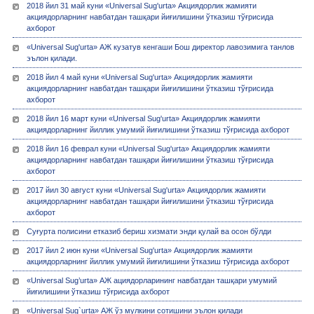
2018 йил 31 май куни «Universal Sug'urta» Акциядорлик жамияти
акциядорларнинг навбатдан ташқари йиғилишини ўтказиш тўғрисида
ахборот
«Universal Sug'urta» АЖ кузатув кенгаши Бош директор лавозимига танлов
эълон қилади.
2018 йил 4 май куни «Universal Sug'urta» Акциядорлик жамияти
акциядорларнинг навбатдан ташқари йиғилишини ўтказиш тўғрисида
ахборот
2018 йил 16 март куни «Universal Sug'urta» Акциядорлик жамияти
акциядорларнинг йиллик умумий йиғилишини ўтказиш тўғрисида ахборот
2018 йил 16 феврал куни «Universal Sug'urta» Акциядорлик жамияти
акциядорларнинг навбатдан ташқари йиғилишини ўтказиш тўғрисида
ахборот
2017 йил 30 август куни «Universal Sug'urta» Акциядорлик жамияти
акциядорларнинг навбатдан ташқари йиғилишини ўтказиш тўғрисида
ахборот
Суғурта полисини етказиб бериш хизмати энди қулай ва осон бўлди
2017 йил 2 июн куни «Universal Sug'urta» Акциядорлик жамияти
акциядорларнинг йиллик умумий йиғилишини ўтказиш тўғрисида ахборот
«Universal Sug’urta» АЖ ациядорларининг навбатдан ташқари умумий
йиғилишини ўтказиш тўғрисида ахборот
«Universal Sug`urta» АЖ ўз мулкини сотишини эълон қилади