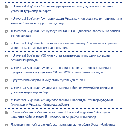
«Universal Sug’urta» АЖ акциядорларнинг йиллик умумий йиғилишини
ўтказиш туғрисида ахборот
«Universal Sug'urta» АЖ ташқи аудит ўтказиш учун аудиторлик ташкилотини
танлаш бўйича тендер эълон қилади.
«Universal Sug'urta» АЖ кузатув кенгаши Бош директор лавозимига танлов
эълон қилади.
«Universal Sug’urta» АЖ устав капиталининг камида 15 фоизини хорижий
инвесторга сотишни режалаштирмоқда.
«Universal Sug`urta» АЖ нинг устав капиталидаги улушини сотишни
режалаштирмоқда.
«Univеrsal Sug’urta» АЖ суғурталовчилар ва суғурта брокерларининг
суғурта фаолияти учун янги СФ № 00210 сонли Лицензия олди.
Суғурта полислариини йуқолгани тўғрисида эълон
«Universal Sug’urta» АЖ ациядорларининг йиллик умумий йиғилишини
ўтказиш тўғрисида ахборот
«Universal Sug’urta» АЖ ациядорларининг навбатдан ташқари умумий
йиғилишини ўтказиш тўғрисида ахборот
«Аҳбор-Рейтинг» Рейтинг агентлиги «Universal Sug’urta» АЖга тўлов
қобиляти бўйича миллий шкладаги uzA+ рейтингини берди.
Лицензиянинг кайта расмийлаштирилиши муносабати билан «Univеrsal