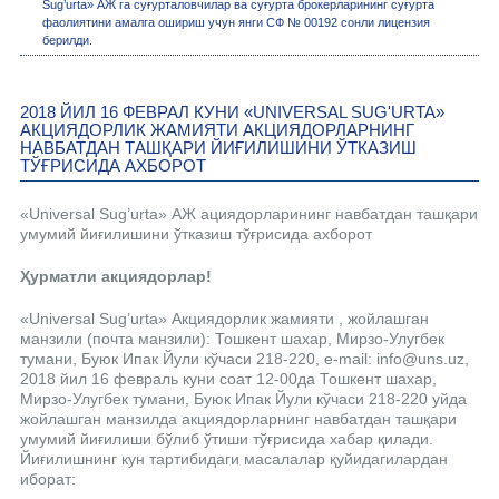
Sug’urta» АЖ га суғурталовчилар ва суғурта брокерларининг суғурта
фаолиятини амалга ошириш учун янги СФ № 00192 сонли лицензия
берилди.
2018 ЙИЛ 16 ФЕВРАЛ КУНИ «UNIVERSAL SUG'URTA»
АКЦИЯДОРЛИК ЖАМИЯТИ АКЦИЯДОРЛАРНИНГ
НАВБАТДАН ТАШҚАРИ ЙИҒИЛИШИНИ ЎТКАЗИШ
ТЎҒРИСИДА АХБОРОТ
«Universal Sug’urta» АЖ ациядорларининг навбатдан ташқари
умумий йиғилишини ўтказиш тўғрисида ахборот
Ҳурматли акциядорлар!
«Universal Sug’urta» Акциядорлик жамияти , жойлашган
манзили (почта манзили): Тошкент шахар, Мирзо-Улугбек
тумани, Буюк Ипак Йули кўчаси 218-220, e-mail: info@uns.uz,
2018 йил 16 февраль куни соат 12-00да Тошкент шахар,
Мирзо-Улугбек тумани, Буюк Ипак Йули кўчаси 218-220 уйда
жойлашган манзилда акциядорларнинг навбатдан ташқари
умумий йиғилиши бўлиб ўтиши тўғрисида хабар қилади.
Йиғилишнинг кун тартибидаги масалалар қуйидагилардан
иборат: