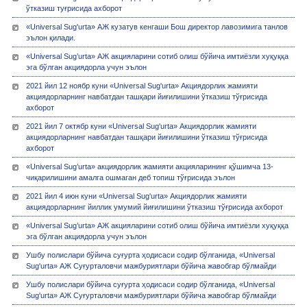
ўтказиш туғрисида ахборот
«Universal Sug'urta» АЖ кузатув кенгаши Бош директор лавозимига танлов
эълон қилади.
«Universal Sug’urta» АЖ акцияларини сотиб олиш бўйича имтиёзли хуқуққа
эга бўлган акциядорла учун эълон
2021 йил 12 ноябр куни «Universal Sug'urta» Акциядорлик жамияти
акциядорларнинг навбатдан ташқари йиғилишини ўтказиш тўғрисида
ахборот
2021 йил 7 октябр куни «Universal Sug'urta» Акциядорлик жамияти
акциядорларнинг навбатдан ташқари йиғилишини ўтказиш тўғрисида
ахборот
«Universal Sug’urta» акциядорлик жамияти акцияларининг қўшимча 13-
чиқарилишини амалга ошмаган деб топиш тўғрисида эълон
2021 йил 4 июн куни «Universal Sug'urta» Акциядорлик жамияти
акциядорларнинг йиллик умумий йиғилишини ўтказиш тўғрисида ахборот
«Universal Sug’urta» АЖ акцияларини сотиб олиш бўйича имтиёзли хуқуққа
эга бўлган акциядорла учун эълон
Ушбу полислари бўйича суғурта ҳодисаси содир бўлганида, «Universal
Sug'urta» АЖ Суғурталовчи мажбуриятлари бўйича жавобгар бўлмайди
Ушбу полислари бўйича суғурта ҳодисаси содир бўлганида, «Universal
Sug'urta» АЖ Суғурталовчи мажбуриятлари бўйича жавобгар бўлмайди