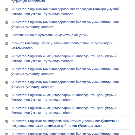
тўғрисида Хабарнома
«Universal Sug’urta» АЖ акциядорларнинг навбатдан ташқари умумий
йиғилишини ўтказиш туғрисида ахборот
«Universal Sug’urta» АЖ акциядорларнинг йиллик умумий йиғилишини
ўтказиш туғрисида ахборот
Сообщение об аннулировании действия лицензии
Жамият томонидан ўз акцияларининг сотиб олиниши тўғрисидаги
маълумотлар
«Universal Sug’urta» AJ акциядорларнинг навбатдан ташқари умумий
йиғилишини ўтказиш туғрисида ахборот
«Universal Sug’urta» АЖ акциядорларнинг йиллик умумий йиғилишини
ўтказиш туғрисида ахборот
«Universal Sug’urta» АЖ акциядорларнинг йиллик умумий йиғилишини
ўтказиш туғрисида ахборот
«Universal Sug’urta» AJ акциядорларнинг навбатдан ташқари умумий
йиғилишини ўтказиш туғрисида ахборот
«Universal Sug’urta» AJ акциядорларнинг навбатдан ташқари умумий
йиғилишини ўтказиш туғрисида ахборот
«Universal Sug'urta» Акциядорлик жамияти акцияларининг қўшимча 14-
чиқарилишини амалга ошмаган деб топиш тўғрисида эълон
«Universal Sug’urta» АЖ акциядорларнинг йиллик умумий йиғилишини