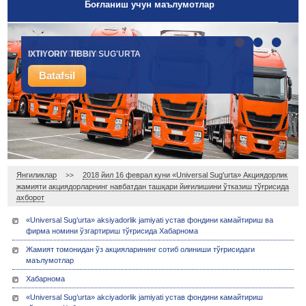
Боғланиш учун маълумотлар
•
•
•
•
•
IXTIYORIY TIBBIY SUG'URTA
YUK SUG'URTASI
Batafsil
Batafsil
Янгиликлар
2018 йил 16 феврал куни «Universal Sug'urta» Акциядорлик
>>
жамияти акциядорларнинг навбатдан ташқари йиғилишини ўтказиш тўғрисида
ахборот
«Universal Sug’urta» aksiyadorlik jamiyati устав фондини камайтириш ва
фирма номини ўзгартириш тўғрисида Хабарнома
Жамият томонидан ўз акцияларининг сотиб олиниши тўғрисидаги
маълумотлар
Хабарнома
«Universal Sug’urta» akciyadorlik jamiyati устав фондини камайтириш