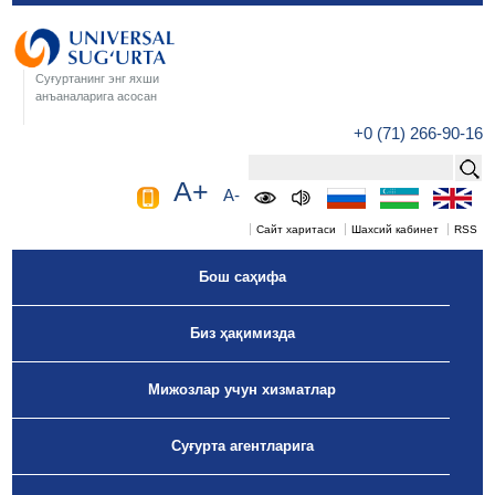
Суғуртанинг энг яхши
анъаналарига асосан
+0 (71) 266-90-16
A+
A-
Сайт харитаси
Шахсий кабинет
RSS
Бош саҳифа
Биз ҳақимизда
Мижозлар учун хизматлар
Суғурта агентларига