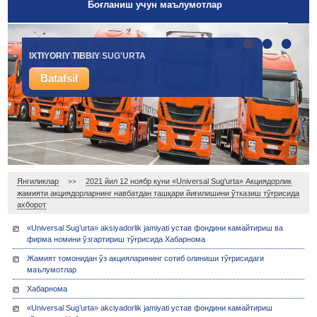
Боғланиш учун маълумотлар
•
•
•
•
•
IXTIYORIY TIBBIY SUG'URTA
YUK SUG'URTASI
Batafsil
Batafsil
Янгиликлар
2021 йил 12 ноябр куни «Universal Sug'urta» Акциядорлик
>>
жамияти акциядорларнинг навбатдан ташқари йиғилишини ўтказиш тўғрисида
ахборот
«Universal Sug’urta» aksiyadorlik jamiyati устав фондини камайтириш ва
фирма номини ўзгартириш тўғрисида Хабарнома
Жамият томонидан ўз акцияларининг сотиб олиниши тўғрисидаги
маълумотлар
Хабарнома
«Universal Sug’urta» akciyadorlik jamiyati устав фондини камайтириш