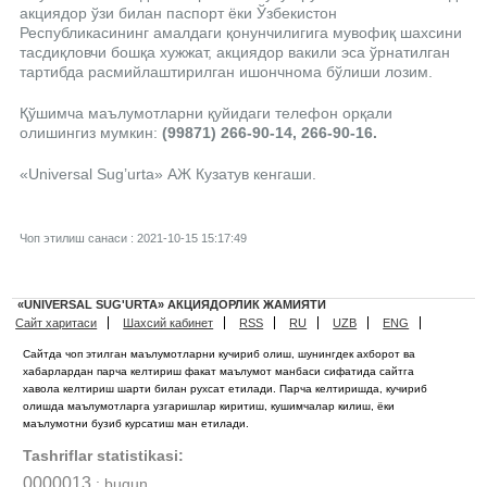
акциядор ўзи билан паспорт ёки Ўзбекистон
Республикасининг амалдаги қонунчилигига мувофиқ шахсини
тасдиқловчи бошқа хужжат, акциядор вакили эса ўрнатилган
тартибда расмийлаштирилган ишончнома бўлиши лозим.
Қўшимча маълумотларни қуйидаги телефон орқали
олишингиз мумкин:
(99871) 266-90-14, 266-90-16.
«Universal Sug’urta» АЖ Кузатув кенгаши.
Чоп этилиш санаси : 2021-10-15 15:17:49
«UNIVERSAL SUG'URTA» АКЦИЯДОРЛИК ЖАМИЯТИ
Сайт харитаси
Шахсий кабинет
RSS
RU
UZB
ENG
Сайтда чоп этилган маълумотларни кучириб олиш, шунингдек ахборот ва
хабарлардан парча келтириш факат маълумот манбаси сифатида сайтга
хавола келтириш шарти билан рухсат етилади. Парча келтиришда, кучириб
олишда маълумотларга узгаришлар киритиш, кушимчалар килиш, ёки
маълумотни бузиб курсатиш ман етилади.
Tashriflar statistikasi:
0000013
: bugun