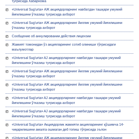
тўғрисида Хабарнома
«Universal Sug’urta» АЖ акциядорларнинг навбатдан ташқари умумий
йиғилишини ўтказиш туғрисида ахборот
«Universal Sug’urta» АЖ акциядорларнинг йиллик умумий йиғилишини
ўтказиш туғрисида ахборот
Сообщение об аннулировании действия лицензии
Жамият томонидан ўз акцияларининг сотиб олиниши тўғрисидаги
маълумотлар
«Universal Sug’urta» AJ акциядорларнинг навбатдан ташқари умумий
йиғилишини ўтказиш туғрисида ахборот
«Universal Sug’urta» АЖ акциядорларнинг йиллик умумий йиғилишини
ўтказиш туғрисида ахборот
«Universal Sug’urta» АЖ акциядорларнинг йиллик умумий йиғилишини
ўтказиш туғрисида ахборот
«Universal Sug’urta» AJ акциядорларнинг навбатдан ташқари умумий
йиғилишини ўтказиш туғрисида ахборот
«Universal Sug’urta» AJ акциядорларнинг навбатдан ташқари умумий
йиғилишини ўтказиш туғрисида ахборот
«Universal Sug'urta» Акциядорлик жамияти акцияларининг қўшимча 14-
чиқарилишини амалга ошмаган деб топиш тўғрисида эълон
«Universal Sug’urta» АЖ акциядорларнинг йиллик умумий йиғилишини