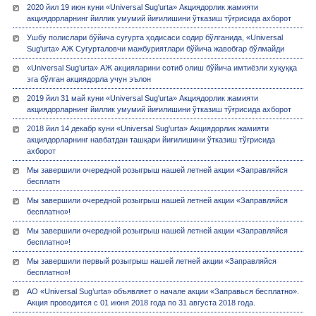
2020 йил 19 июн куни «Universal Sug'urta» Акциядорлик жамияти
акциядорларнинг йиллик умумий йиғилишини ўтказиш тўғрисида ахборот
Ушбу полислари бўйича суғурта ҳодисаси содир бўлганида, «Universal
Sug'urta» АЖ Суғурталовчи мажбуриятлари бўйича жавобгар бўлмайди
«Universal Sug’urta» АЖ акцияларини сотиб олиш бўйича имтиёзли хуқуққа
эга бўлган акциядорла учун эълон
2019 йил 31 май куни «Universal Sug'urta» Акциядорлик жамияти
акциядорларнинг йиллик умумий йиғилишини ўтказиш тўғрисида ахборот
2018 йил 14 декабр куни «Universal Sug'urta» Акциядорлик жамияти
акциядорларнинг навбатдан ташқари йиғилишини ўтказиш тўғрисида
ахборот
Мы завершили очередной розыгрыш нашей летней акции «Заправляйся
бесплатн
Мы завершили очередной розыгрыш нашей летней акции «Заправляйся
бесплатно»!
Мы завершили очередной розыгрыш нашей летней акции «Заправляйся
бесплатно»!
Мы завершили первый розыгрыш нашей летней акции «Заправляйся
бесплатно»!
АО «Universal Sug’urta» объявляет о начале акции «Заправься бесплатно».
Акция проводится с 01 июня 2018 года по 31 августа 2018 года.