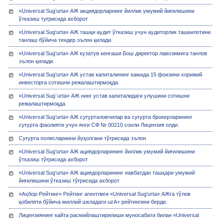
«Universal Sug’urta» АЖ акциядорларнинг йиллик умумий йиғилишини
ўтказиш туғрисида ахборот
«Universal Sug'urta» АЖ ташқи аудит ўтказиш учун аудиторлик ташкилотини
танлаш бўйича тендер эълон қилади.
«Universal Sug'urta» АЖ кузатув кенгаши Бош директор лавозимига танлов
эълон қилади.
«Universal Sug’urta» АЖ устав капиталининг камида 15 фоизини хорижий
инвесторга сотишни режалаштирмоқда.
«Universal Sug`urta» АЖ нинг устав капиталидаги улушини сотишни
режалаштирмоқда.
«Univеrsal Sug’urta» АЖ суғурталовчилар ва суғурта брокерларининг
суғурта фаолияти учун янги СФ № 00210 сонли Лицензия олди.
Суғурта полислариини йуқолгани тўғрисида эълон
«Universal Sug’urta» АЖ ациядорларининг йиллик умумий йиғилишини
ўтказиш тўғрисида ахборот
«Universal Sug’urta» АЖ ациядорларининг навбатдан ташқари умумий
йиғилишини ўтказиш тўғрисида ахборот
«Аҳбор-Рейтинг» Рейтинг агентлиги «Universal Sug’urta» АЖга тўлов
қобиляти бўйича миллий шкладаги uzA+ рейтингини берди.
Лицензиянинг кайта расмийлаштирилиши муносабати билан «Univеrsal