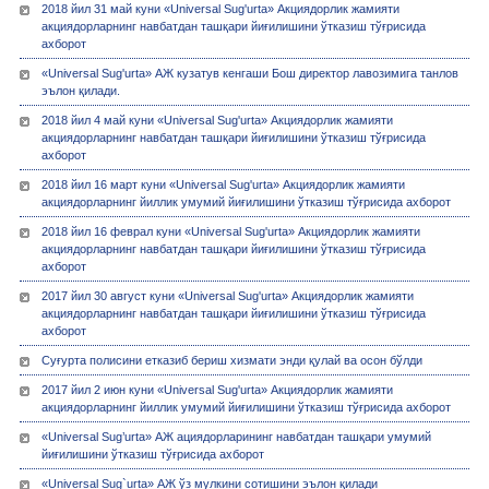
2018 йил 31 май куни «Universal Sug'urta» Акциядорлик жамияти
акциядорларнинг навбатдан ташқари йиғилишини ўтказиш тўғрисида
ахборот
«Universal Sug'urta» АЖ кузатув кенгаши Бош директор лавозимига танлов
эълон қилади.
2018 йил 4 май куни «Universal Sug'urta» Акциядорлик жамияти
акциядорларнинг навбатдан ташқари йиғилишини ўтказиш тўғрисида
ахборот
2018 йил 16 март куни «Universal Sug'urta» Акциядорлик жамияти
акциядорларнинг йиллик умумий йиғилишини ўтказиш тўғрисида ахборот
2018 йил 16 феврал куни «Universal Sug'urta» Акциядорлик жамияти
акциядорларнинг навбатдан ташқари йиғилишини ўтказиш тўғрисида
ахборот
2017 йил 30 август куни «Universal Sug'urta» Акциядорлик жамияти
акциядорларнинг навбатдан ташқари йиғилишини ўтказиш тўғрисида
ахборот
Суғурта полисини етказиб бериш хизмати энди қулай ва осон бўлди
2017 йил 2 июн куни «Universal Sug'urta» Акциядорлик жамияти
акциядорларнинг йиллик умумий йиғилишини ўтказиш тўғрисида ахборот
«Universal Sug’urta» АЖ ациядорларининг навбатдан ташқари умумий
йиғилишини ўтказиш тўғрисида ахборот
«Universal Sug`urta» АЖ ўз мулкини сотишини эълон қилади