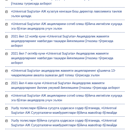
ўтказиш туғрисида ахборот
«Universal Sug'urta» АЖ кузатув кенгаши Бош директор лавозимига танлов
эълон қилади.
«Universal Sug’urta» АЖ акцияларини сотиб олиш бўйича имтиёзли хуқуққа
эга бўлган акциядорла учун эълон
2021 йил 12 ноябр куни «Universal Sug'urta» Акциядорлик жамияти
акциядорларнинг навбатдан ташқари йиғилишини ўтказиш тўғрисида
ахборот
2021 йил 7 октябр куни «Universal Sug'urta» Акциядорлик жамияти
акциядорларнинг навбатдан ташқари йиғилишини ўтказиш тўғрисида
ахборот
«Universal Sug’urta» акциядорлик жамияти акцияларининг қўшимча 13-
чиқарилишини амалга ошмаган деб топиш тўғрисида эълон
2021 йил 4 июн куни «Universal Sug'urta» Акциядорлик жамияти
акциядорларнинг йиллик умумий йиғилишини ўтказиш тўғрисида ахборот
«Universal Sug’urta» АЖ акцияларини сотиб олиш бўйича имтиёзли хуқуққа
эга бўлган акциядорла учун эълон
Ушбу полислари бўйича суғурта ҳодисаси содир бўлганида, «Universal
Sug'urta» АЖ Суғурталовчи мажбуриятлари бўйича жавобгар бўлмайди
Ушбу полислари бўйича суғурта ҳодисаси содир бўлганида, «Universal
Sug'urta» АЖ Суғурталовчи мажбуриятлари бўйича жавобгар бўлмайди