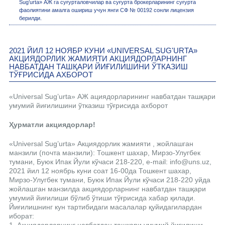
Sug’urta» АЖ га суғурталовчилар ва суғурта брокерларининг суғурта
фаолиятини амалга ошириш учун янги СФ № 00192 сонли лицензия
берилди.
2021 ЙИЛ 12 НОЯБР КУНИ «UNIVERSAL SUG'URTA»
АКЦИЯДОРЛИК ЖАМИЯТИ АКЦИЯДОРЛАРНИНГ
НАВБАТДАН ТАШҚАРИ ЙИҒИЛИШИНИ ЎТКАЗИШ
ТЎҒРИСИДА АХБОРОТ
«Universal Sug’urta» АЖ ациядорларининг навбатдан ташқари
умумий йиғилишини ўтказиш тўғрисида ахборот
Ҳурматли акциядорлар!
«Universal Sug’urta» Акциядорлик жамияти , жойлашган
манзили (почта манзили): Тошкент шахар, Мирзо-Улугбек
тумани, Буюк Ипак Йули кўчаси 218-220, e-mail: info@uns.uz,
2021 йил 12 ноябрь куни соат 16-00да Тошкент шахар,
Мирзо-Улугбек тумани, Буюк Ипак Йули кўчаси 218-220 уйда
жойлашган манзилда акциядорларнинг навбатдан ташқари
умумий йиғилиши бўлиб ўтиши тўғрисида хабар қилади.
Йиғилишнинг кун тартибидаги масалалар қуйидагилардан
иборат: