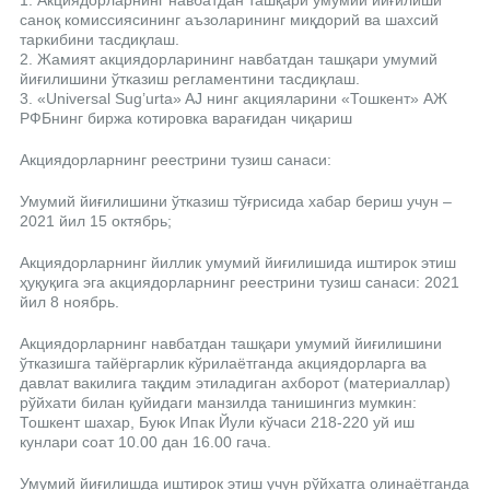
1. Акциядорларнинг навбатдан ташқари умумий йиғилиши
саноқ комиссиясининг аъзоларининг миқдорий ва шахсий
таркибини тасдиқлаш.
2. Жамият акциядорларининг навбатдан ташқари умумий
йиғилишини ўтказиш регламентини тасдиқлаш.
3. «Universal Sug’urta» AJ нинг акцияларини «Тошкент» АЖ
РФБнинг биржа котировка варағидан чиқариш
Акциядорларнинг реестрини тузиш санаси:
Умумий йиғилишини ўтказиш тўғрисида хабар бериш учун –
2021 йил 15 октябрь;
Акциядорларнинг йиллик умумий йиғилишида иштирок этиш
ҳуқуқига эга акциядорларнинг реестрини тузиш санаси: 2021
йил 8 ноябрь.
Акциядорларнинг навбатдан ташқари умумий йиғилишини
ўтказишга тайёргарлик кўрилаётганда акциядорларга ва
давлат вакилига тақдим этиладиган ахборот (материаллар)
рўйхати билан қуйидаги манзилда танишингиз мумкин:
Тошкент шахар, Буюк Ипак Йули кўчаси 218-220 уй иш
кунлари соат 10.00 дан 16.00 гача.
Умумий йиғилишда иштирок этиш учун рўйхатга олинаётганда