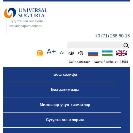
Суғуртанинг энг яхши
анъаналарига асосан
+0 (71) 266-90-16
A+
A-
Сайт харитаси
Шахсий кабинет
RSS
Бош саҳифа
Биз ҳақимизда
Мижозлар учун хизматлар
Суғурта агентларига